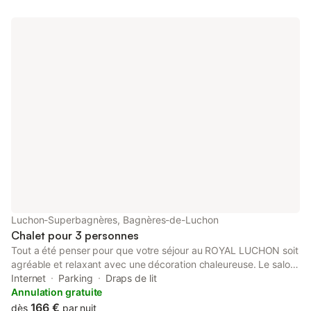
Luchon-Superbagnères, Bagnères-de-Luchon
Chalet pour 3 personnes
Tout a été penser pour que votre séjour au ROYAL LUCHON soit
agréable et relaxant avec une décoration chaleureuse. Le salon
dispose d'une belle hauteur sous plafond, une cuisine tout
Internet
Parking
Draps de lit
équipée pour vos repas en famille, amis. Une salle de bain avec
Annulation gratuite
douche à l'italienne, wc A l'étage une grande mezzanine avec
166 €
dès
par nuit