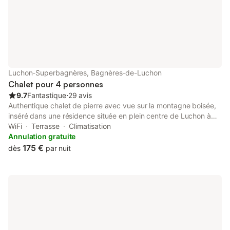
Luchon-Superbagnères, Bagnères-de-Luchon
Chalet pour 4 personnes
9.7
Fantastique
⋅
29 avis
Authentique chalet de pierre avec vue sur la montagne boisée,
inséré dans une résidence située en plein centre de Luchon à
100 m des télécabines et 300 m des thermes. Chalet rénové à
WiFi
Terrasse
Climatisation
neuf dans un style contemporain par un architecte, très
Annulation gratuite
lumineux, calme, fonctionnel et confortable. Terrasse et Cave
175 €
dès
par nuit
disponible pour stockage vélo Un cheque de caution de 1000
euro non encaissé sera demandé et restitué pour le départ. 500
euro en espèce pour les étrangers. Un forfait ménage de l ordre
de 65 euro est à prévoir avec Karine qui vous accueillera.