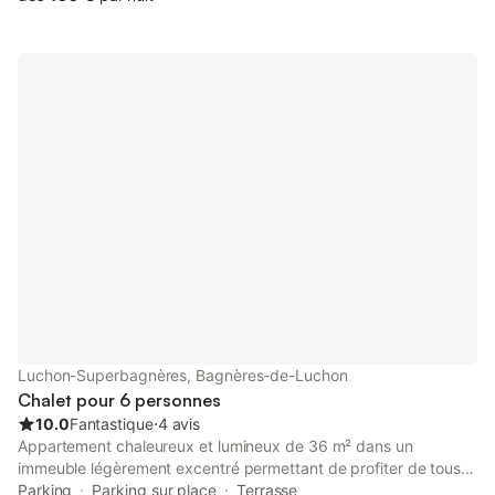
un lit double ainsi qu'un lit en 90cm. Le linge de lit, le linge de
toilette sont inclus dans le prix
Luchon-Superbagnères, Bagnères-de-Luchon
Chalet pour 6 personnes
10.0
Fantastique
⋅
4 avis
Appartement chaleureux et lumineux de 36 m² dans un
immeuble légèrement excentré permettant de profiter de tous
les avantages du centre ville tout en étant au calme. Au 1 er
Parking
Parking sur place
Terrasse