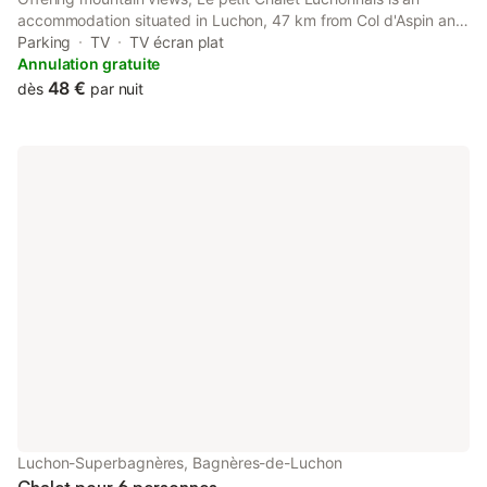
accommodation situated in Luchon, 47 km from Col d'Aspin and
1.5 km from Luchon Golf Course. This apartment offers free
Parking
TV
TV écran plat
private parking and a lift.
Annulation gratuite
48 €
dès
par nuit
Luchon-Superbagnères, Bagnères-de-Luchon