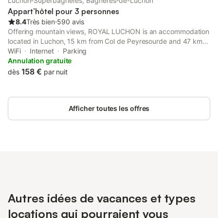
Luchon-Superbagnères, Bagnères-de-Luchon
Appart’hôtel pour 3 personnes
8.4
Très bien
⋅
590 avis
Offering mountain views, ROYAL LUCHON is an accommodation
located in Luchon, 15 km from Col de Peyresourde and 47 km
from Col d'Aspin. Among the facilities at this property are a lift
WiFi
Internet
Parking
and bicycle parking, along with free WiFi throughout the
Annulation gratuite
property.
158 €
dès
par nuit
Afficher toutes les offres
Autres idées de vacances et types
locations qui pourraient vous