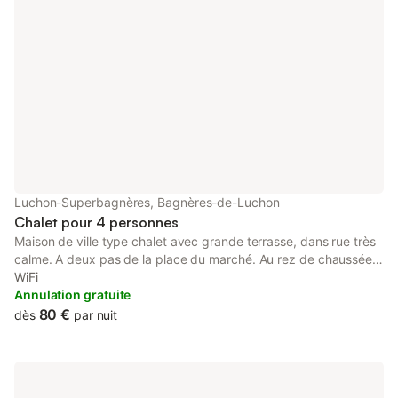
Luchon-Superbagnères, Bagnères-de-Luchon
Chalet pour 4 personnes
Maison de ville type chalet avec grande terrasse, dans rue très
calme. A deux pas de la place du marché. Au rez de chaussée :
petite cuisine donnant sur le séjour, chambre et salle d'eau avec
WiFi
wc A l'étage : une chambre avec deux lits en 90 et une pièce
Annulation gratuite
avec meuble lavabo et un wc
80 €
dès
par nuit