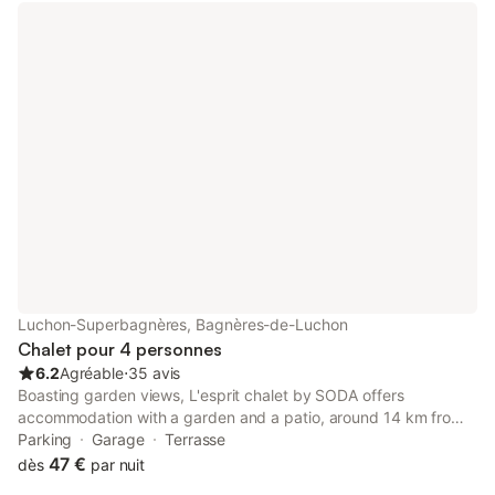
balcons bonne taille, 60 minutes de Lourdes 90 minutes
l'aéroport de Toulouse.
Luchon-Superbagnères, Bagnères-de-Luchon
Chalet pour 4 personnes
6.2
Agréable
⋅
35 avis
Boasting garden views, L'esprit chalet by SODA offers
accommodation with a garden and a patio, around 14 km from
Col de Peyresourde. The property has city and inner courtyard
Parking
Garage
Terrasse
views, and is 47 km from Col d'Aspin.
47 €
dès
par nuit