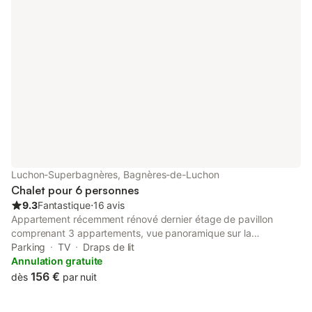
Luchon-Superbagnères, Bagnères-de-Luchon
Chalet pour 6 personnes
9.3
Fantastique
⋅
16 avis
Appartement récemment rénové dernier étage de pavillon
comprenant 3 appartements, vue panoramique sur la
montagne, à 600m des restaurants / remontées mécaniques,
Parking
TV
Draps de lit
parking hors route, calme rue résidentielle, marche, vélo, spa,
Annulation gratuite
tennis, piscine publique locale, 1 lit double, deuxième
156 €
dès
par nuit
superposés chambre lits, canapé lit double, douche, cuisine
complète, TV, lave-linge, chauffage, ligne de vêtements, 2