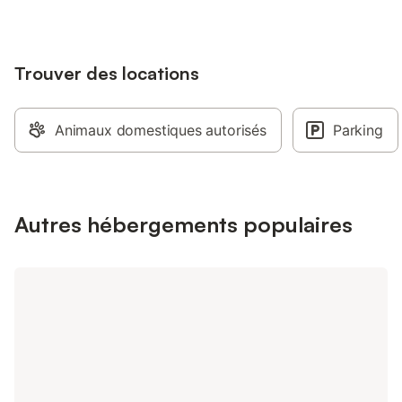
jusqu'à 9 personnes et 100e à partir de
randonnées en partan
10 personnes
le covid ,un ménage 
facturé 80e jusqu'à 
Trouver des locations
à partir de 10 perso
Animaux domestiques autorisés
Parking
Autres hébergements populaires