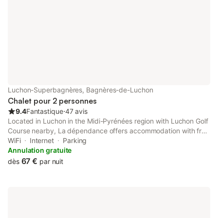
Luchon-Superbagnères, Bagnères-de-Luchon
Chalet pour 2 personnes
9.4
Fantastique
⋅
47 avis
Located in Luchon in the Midi-Pyrénées region with Luchon Golf
Course nearby, La dépendance offers accommodation with free
private parking. The property features mountain and river
WiFi
Internet
Parking
views, and is 15 km from Col de Peyresourde.
Annulation gratuite
67 €
dès
par nuit