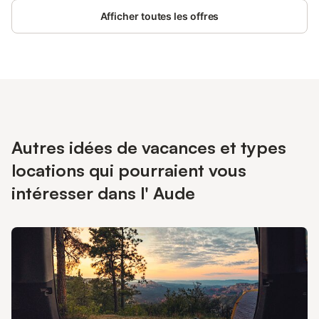
cuisine est entièrement équipée pour préparer vos repas, et la
Afficher toutes les offres
connexion Wi-Fi vous permettra de rester connecté si vous le
souhaitez. La terrasse privée est l'endroit idéal pour profiter du
soleil méditerranéen et de la vue sur la mer. Leucate vous offre
un accès direct à la plage, de nombreuses activités nautiques
et la sérénité de la côte languedocienne. Informations pratiques
: une caméra de sécurité est présente sur la terrasse. Elle ne
filme ni n'enregistre pendant les séjours des locataires et est
uniquement activée en l'absence de tout occupant, pour
assurer la sécurité du logement.
Autres idées de vacances et types
locations qui pourraient vous
intéresser dans l' Aude