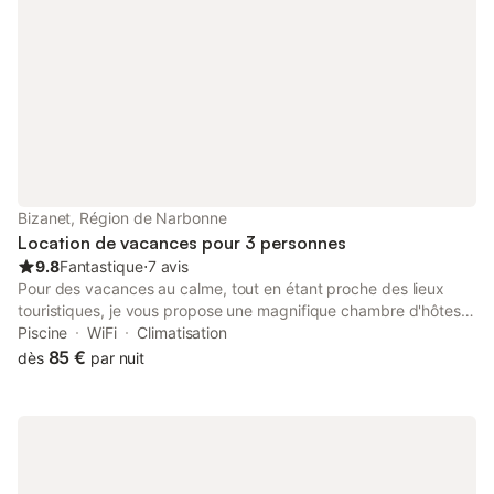
Bizanet, Région de Narbonne
Location de vacances pour 3 personnes
9.8
Fantastique
⋅
7 avis
Pour des vacances au calme, tout en étant proche des lieux
touristiques, je vous propose une magnifique chambre d'hôtes,
avec cuisine, accès direct au jardin et à la piscine par l'agréable
Piscine
WiFi
Climatisation
terrasse ensoleillée. Petit déjeuner inclus ! Entrée privative,
85 €
dès
par nuit
climatisation Wifi et parking gratuit. Moment de détente à
l'ombre des pins ou, farniente au bord de la piscine, chacun
trouvera son bonheur ! Petit déjeuner et linge fournis. Petit
déjeuner avec régime sans gluten, sur demande. Petit-déjeuner
sans gluten sur simple demande Chambre avec salle d'eau et
WC séparé, Cuisine et terrasse privée ensoleillée Entrée