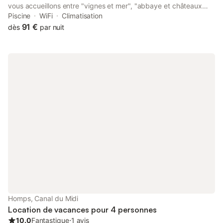
vous accueillons entre "vignes et mer", "abbaye et châteaux
cathares dans un écrin de verdure. Nous vous attendons au
Piscine
WiFi
Climatisation
cœur des Corbières autour d'une table d'hôtes conviviale et
91 €
dès
par nuit
devant une bouteille de nos meilleurs crus de Corbières. nous
sommes équipés d'une borne électrique "Nature & Saveurs" À
très bientôt !
Homps, Canal du Midi
Location de vacances pour 4 personnes
10.0
Fantastique
⋅
1 avis