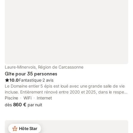
Laure-Minervois, Région de Carcassonne
Gîte pour 35 personnes
10.0
Fantastique
⋅
2 avis
Le Domaine entier 5 épis est loué avec une grande salle de vie
incluse. Entièrement rénové entre 2020 et 2025, dans le respect
de son architecture de ferme fortifiée réaménagée au fil des
Piscine
WiFi
Internet
siècles. Il vous offre trois lieux indoor et deux cours outdoor ! Sa
860 €
dès
par nuit
très belle Maison de Maître, son aile Ouest moderne et le gîte du
Puits vous permettent de loger confortablement jusqu'à 36
personnes. Au milieu des pins, des cyprès, des vignes et des
oliviers, vous serez à l'écart de toute agitation et en toute
Hôte Star