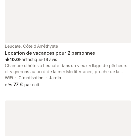
Leucate, Côte d'Améthyste
Location de vacances pour 2 personnes
10.0
Fantastique
⋅
19 avis
Chambre d’hôtes à Leucate dans un vieux village de pêcheurs
et vignerons au bord de la mer Méditerranée, proche de la
nature, à proximité des châteaux cathares. Labels : gîtes de
WiFi
Climatisation
Jardin
France, Pays Cathare, Valeurs du Parc, Qualité Tourisme
77 €
dès
par nuit
Occitanie Sud de France Les vastes chambres climatisées et
insonorisées sont meublées avec raffinement et élégance. Les
grandes fenêtres des balcons apportent une luminosité
exceptionnelle. Vous aurez une vue sur la colline du château ou
sur le jardin. Profitez de cette superbe chambre EMPIRE
décorée avec raffinement et dotée de splendides meubles
d'époque Napoléon Ier. Elle s'ouvre sur 2 balcons, sans vis-à-
vis, avec vue sur la colline du château. Spacieuse et