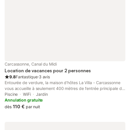
Indépendante.
Carcassonne, Canal du Midi
Location de vacances pour 2 personnes
9.8
Fantastique
⋅
3 avis
Entourée de verdure, la maison d'hôtes La Villa - Carcassonne
vous accueille à seulement 400 mètres de l'entrée principale de
la cité médiévale. Elle vous propose une piscine extérieure
Piscine
WiFi
Jardin
chauffée suivant conditions météo, un agréable jardin arboré,
Annulation gratuite
une connexion WiFi, des vélos électriques ainsi qu'un espace de
110 €
dès
par nuit
stationnement privé avec wallbox. Décorées de manière
personnalisée, toutes les chambres sont dotées d'une salle de
bains privative, une télévision, une machine à café Nespresso
avec du café, du thé et du chocolat Lindt. La plupart des