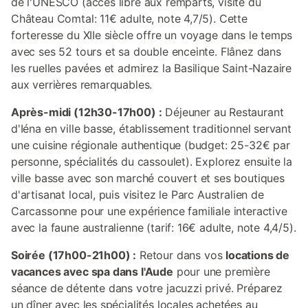
de l'UNESCO (accès libre aux remparts, visite du
Château Comtal: 11€ adulte, note 4,7/5). Cette
forteresse du XIIe siècle offre un voyage dans le temps
avec ses 52 tours et sa double enceinte. Flânez dans
les ruelles pavées et admirez la Basilique Saint-Nazaire
aux verrières remarquables.
Après-midi (12h30-17h00) :
Déjeuner au Restaurant
d'Iéna en ville basse, établissement traditionnel servant
une cuisine régionale authentique (budget: 25-32€ par
personne, spécialités du cassoulet). Explorez ensuite la
ville basse avec son marché couvert et ses boutiques
d'artisanat local, puis visitez le Parc Australien de
Carcassonne pour une expérience familiale interactive
avec la faune australienne (tarif: 16€ adulte, note 4,4/5).
Soirée (17h00-21h00) :
Retour dans vos
locations de
vacances avec spa dans l'Aude
pour une première
séance de détente dans votre jacuzzi privé. Préparez
un dîner avec les spécialités locales achetées au