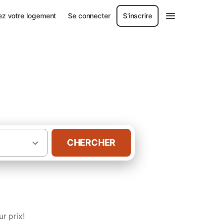
ez votre logement
Se connecter
S'inscrire
CHERCHER
·
ons de vacances
Gîtes avec spa Occitanie
r prix!