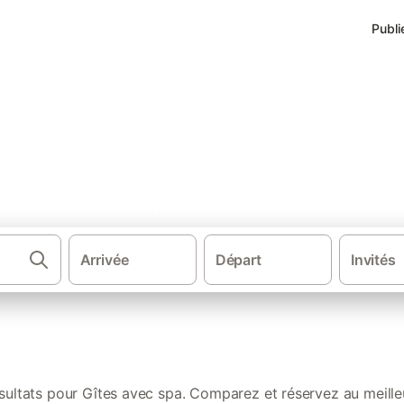
Publi
nces avec spa dans Occitanie
Arrivée
Départ
Invités
Gîtes et locati
sultats pour Gîtes avec spa. Comparez et réservez au meilleu