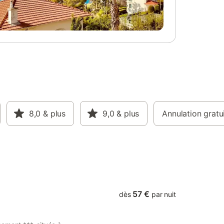
jardin, barbecue, garage. Chauffage
central au fioul 15 € / nuit Location de
draps et de linge de toilette. - location
draps 10 € / lit - linge de toilette 10 €
/personne Bois : 60€ le stère pour le
séjour
8,0
& plus
9,0
& plus
Annulation gratu
57 €
dès
par nuit