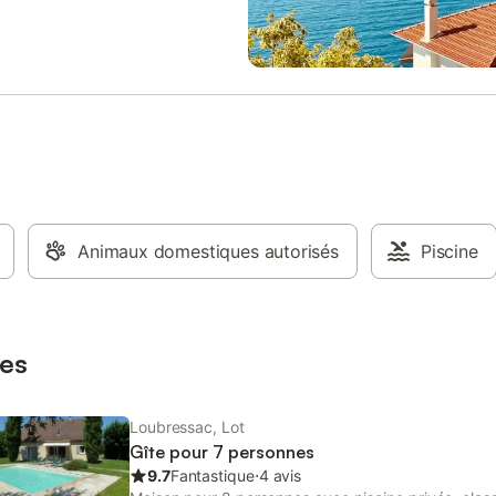
valkart, balade à cheval,
, base nautique, visite grotte,
forestier suspendu, cani-rando,
tinette, mountain-board,
s, pumptrack … - l'hiver, ce
revêt son manteau blanc pour les
de ski de fond et de raquettes à
erte d'innombrables itinéraires
e la plus belle sapinière des
 À proximité restauration toute
 Ce gîte propose dans un grand
 sur 2 niveaux : - le séjour et coin
Animaux domestiques autorisés
Piscine
équipée (combiné, micro-ondes,
selle, machine à café, bouilloire,
, clic-clac (couchage 140x190),
n, lecteur DVD, radio - à l'étage su
es
Loubressac, Lot
Gîte pour 7 personnes
9.7
Fantastique
⋅
4 avis