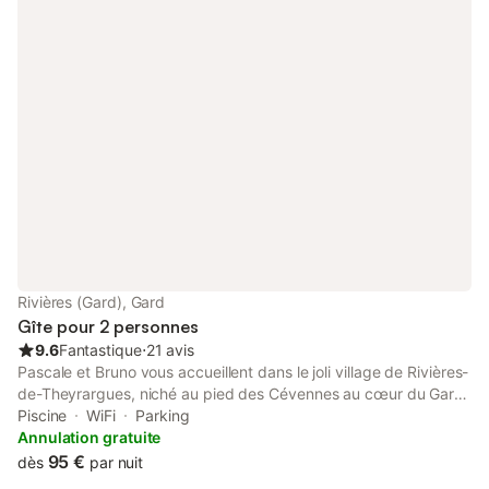
disposition des VTT. Durant les beaux jours, vous pourrez
disposer de la piscine, accessible depuis la terrasse, attenante
à la chambre d'hôtes. Notre chambre comprend un lit en 160.
Possibilité d'ajouter un lit d'enfant.
Rivières (Gard), Gard
Gîte pour 2 personnes
9.6
Fantastique
⋅
21 avis
Pascale et Bruno vous accueillent dans le joli village de Rivières-
de-Theyrargues, niché au pied des Cévennes au cœur du Gard
provençal. La maison, entièrement restaurée, possède 4
Piscine
WiFi
Parking
chambres et une salle de bain à l'étage. une seconde salle de
Annulation gratuite
bain se trouve au rez-de-chaussée. Vous disposerez du salon
95 €
dès
par nuit
avec cheminée, télé, Wifi … Enfin vous aurez accès à la piscine