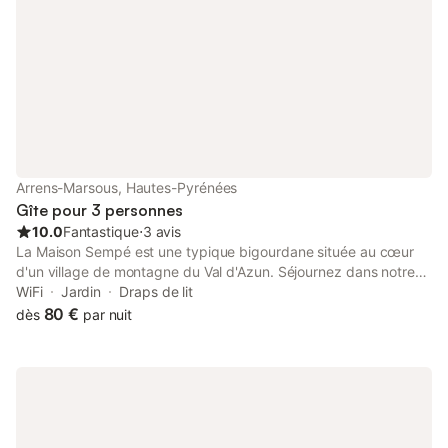
Arrens-Marsous, Hautes-Pyrénées
Gîte pour 3 personnes
10.0
Fantastique
⋅
3 avis
La Maison Sempé est une typique bigourdane située au cœur
d'un village de montagne du Val d'Azun. Séjournez dans notre
belle maison d'hôtes et choisissez parmi nos 5 chambres celle
WiFi
Jardin
Draps de lit
qui vous correspond le mieux. Vous découvrirez une vallée
80 €
dès
par nuit
préservée à deux pas des sanctuaires de Lourdes, des sites
grandioses des Hautes-Pyrénées comme le cirque de Gavarnie,
le Pont d'Espagne, le Pic du Midi de Bigorre. L'hiver vous
séjournerez proches des stations familiales comme Couraduque,
Soulor. Vous vous adonnerez au ski de fond, aux raquettes et à
la luge. Un peu plus loin les stations de ski de piste comme