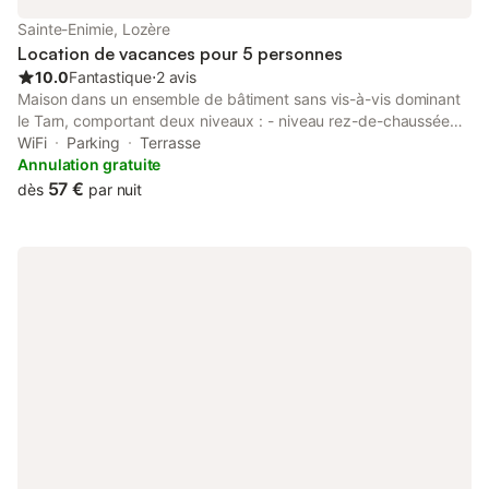
Sainte-Enimie, Lozère
Location de vacances pour 5 personnes
10.0
Fantastique
⋅
2 avis
Maison dans un ensemble de bâtiment sans vis-à-vis dominant
le Tarn, comportant deux niveaux : - niveau rez-de-chaussée
avec pièce à vivre salon salle à manger (table pour 6 convives)
WiFi
Parking
Terrasse
cuisine de 35 m², cellier et WC, Internet, TV et DVD - niveau
Annulation gratuite
étage : deux chambres, salle d'eau et WC Chauffage central.
57 €
dès
par nuit
Terrasse (tables, chaises, barbecue), parking et jardin (bains de
soleil) attenant à la maison. Rivière accessible à pied à quelques
mètres. Terrains privés en bord de rivière accessible en voiture
à disposition des locataires