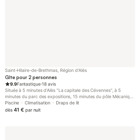
Saint-Hilaire-de-Brethmas, Région d'Alès
Gîte pour 2 personnes
9.9
Fantastique
⋅
18 avis
Située à 5 minutes d'Alès "La capitale des Cévennes", à 5
minutes du parc des expositions, 15 minutes du pôle Mécanique
d'Alès. Carrefour stratégique pour découvrir de multiples
Piscine
Climatisation
Draps de lit
horizons. Quelques villes aux alentours : Anduze, Nîmes,
41 €
dès
par nuit
Montpellier Le logement : Chambre d'hôtes de style industriel,
située au premier étage, elle se compose d'un lit queen size, le
linge de lit est fourni, elle est climatisée et dispose d'un petit
coin télévision TNT par satellite. La salle d'eau et wc sont