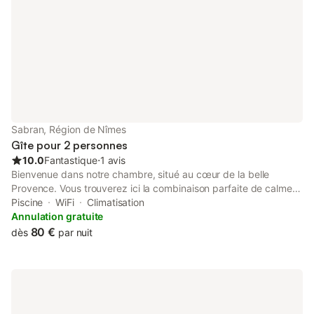
Sabran, Région de Nîmes
Gîte pour 2 personnes
10.0
Fantastique
⋅
1 avis
Bienvenue dans notre chambre, situé au cœur de la belle
Provence. Vous trouverez ici la combinaison parfaite de calme,
de confort et de charme français authentique. Entouré de
Piscine
WiFi
Climatisation
collines pittoresques, de nombreux vignobles et champs de
Annulation gratuite
lavande, notre chambre est le lieu idéal pour des vacances
80 €
dès
par nuit
reposantes. Marchés locaux, prenez une tasse de café en
terrasse et profitez du ciel bleu à couper le souffle qu'offre la
Provence. Terminez la soirée avec un verre de vin local et un
bon dîner sur notre véranda. Une chambre d'hôtes cosy et
chaleureuse située dans notre ancienne ferme vigneron, privée