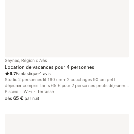
pièces - une 1ère chambre avec deux lits en 90x190 - une
2ème chambre avec un lit en 160x200 - un WC indépendant -
une salle d'eau avec douche à l'italienne - sèche-serviettes -
machine à laver
Seynes, Région d'Alès
Location de vacances pour 4 personnes
9.7
Fantastique
⋅
1 avis
Studio 2 personnes lit 160 cm + 2 couchages 90 cm petit
déjeuner compris Tarifs 65 € pour 2 personnes petits déjeuners
compris + 20 € adulte supp // + 10 € enfant. Draps et linge de
Piscine
WiFi
Terrasse
toilettes inclus.
65 €
dès
par nuit