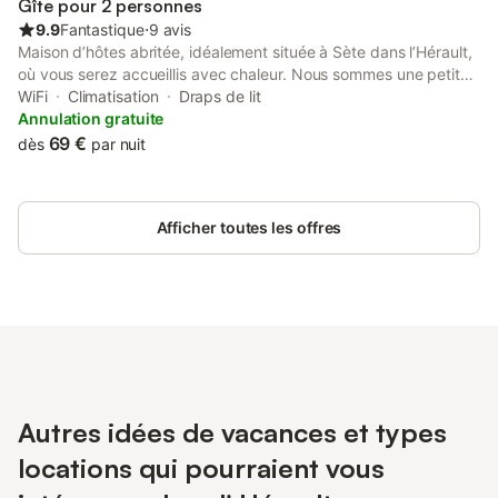
Gîte pour 2 personnes
9.9
Fantastique
⋅
9 avis
Maison d’hôtes abritée, idéalement située à Sète dans l’Hérault,
où vous serez accueillis avec chaleur. Nous sommes une petite
famille italienne qui a fait escale à Sète, et qui a décidé d’y jeter
WiFi
Climatisation
Draps de lit
l’ancre. Nous avons choisi de meubler Il Porto en donnant une
Annulation gratuite
deuxième vie aux meubles, avec une attention particulière pour
69 €
dès
par nuit
les matériaux naturels, en particulier le bois. Nous vous
proposons quatre chambres d’hôtes non fumeurs, deux salons
communs et une courette extérieure au calme, tout en restant
Afficher toutes les offres
en plein centre ville de Sète, pas loin de la Gare.
Autres idées de vacances et types
locations qui pourraient vous