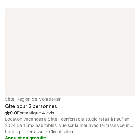
d’un plateau/bouilloire. Ce logement comporte 3 lits.
Sète, Région de Montpellier
Gîte pour 2 personnes
9.0
Fantastique
⋅
4 avis
Location vacances à Sète : confortable studio refait à neuf en
2024 de 15m2 habitables, vue sur la mer avec terrasse vue mer.
Son orientation est est. 2ème étage (sans ascenseur.) Les
Parking
Terrasse
Climatisation
plages sont en face de la résidence (50m). Les commerces sont
Annulation gratuite