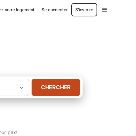
ez votre logement
Se connecter
S'inscrire
CHERCHER
·
citanie
Gîtes avec piscine dans l' Ariège
ur prix!