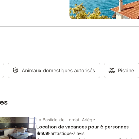
le nécessaire pour accueillir votre
d'environ 20 degrés) (première 
r demande. Situé au cœur de la
offerte) - 1er étage : radiateurs é
ans un hameau paisible en lisière
dans chaque chambre et SDB ED
 notre gîte associe habilement
supplément au delà de 15 kws/jo
ticité campagnarde au confort
(0.20cts) Électricité : au-delà de
 créant une atmosphère unique
jour, 0.20 € le kWh supplémentai
ante. Ouvert toute l'année avec
Chauffage : 7 € le sac de granulé
l régulier d'avril à octobre. En
du 4ème sac de granulés par sem
e cette période, nous sommes
inférieur d'une semaine au prorat
selon notre disponibilité. Pour les
Période : 1er novembre au 1er avr
ités à jour, consultez notre site :
egranjou.com Vous hésitez à
Animaux domestiques autorisés
Piscine
? Optez pour une option sur notre
rnet si vous souhaitez préserver
neau. Si vous envisagez un long
 juillet-août, ne tardez pas
es
La Bastide-de-Lordat, Ariège
Location de vacances pour 6 personnes
9.9
Fantastique
⋅
7 avis