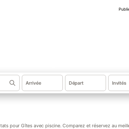
Publi
 dans l' Ariège
Arrivée
Départ
Invités
·
Gîtes et locations de vacances
Oc
ltats pour Gîtes avec piscine. Comparez et réservez au meille