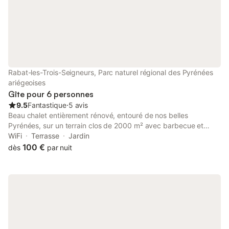
ne tardez pas
Rabat-les-Trois-Seigneurs, Parc naturel régional des Pyrénées
ariégeoises
Gîte pour 6 personnes
9.5
Fantastique
⋅
5 avis
Beau chalet entièrement rénové, entouré de nos belles
Pyrénées, sur un terrain clos de 2000 m² avec barbecue et
terrasse couverte. Vous pourrez visiter notre belle région avec
WiFi
Terrasse
Jardin
ses marchés aux produits locaux ainsi que les grottes de Niaux
100 €
dès
par nuit
et Lombrives, nos lacs de montagne en randonnées, le château
de Foix et la rivière souterraine de la Bouiche. Un agréable
séjour vous attend.