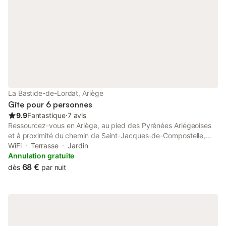
La Bastide-de-Lordat, Ariège
Gîte pour 6 personnes
9.9
Fantastique
⋅
7 avis
Ressourcez-vous en Ariège, au pied des Pyrénées Ariégeoises
et à proximité du chemin de Saint-Jacques-de-Compostelle,
vous y trouverez : Le Moulin d'en Bas, meublé de tourisme à
WiFi
Terrasse
Jardin
l'étage, indépendant, attenant à l'ancienne ferme restaurée.
Annulation gratuite
Vous apprécierez le calme et la sérénité de ce lieu, vous
68 €
dès
par nuit
permettant de vous ressourcer au milieu de la nature et au bord
de la rivière. De la terrasse couverte, vous pourrez savourer le
charme de cet endroit en contemplant les nombreux oiseaux et
les écureuils. Salon spacieux de 30 m² avec poêle à bois et
chauffage électrique Cuisine indépendante entièrement équipée