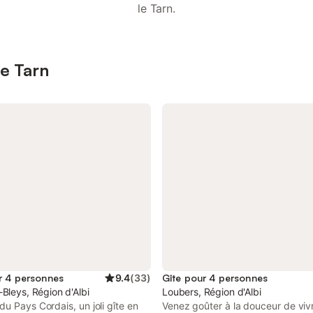
le Tarn.
le Tarn
r 4 personnes
9.4
(
33
)
Gîte pour 4 personnes
Bleys, Région d'Albi
Loubers, Région d'Albi
u Pays Cordais, un joli gîte en
Venez goûter à la douceur de viv