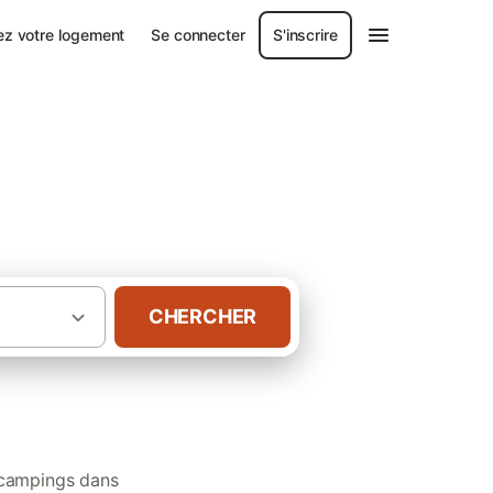
ez votre logement
Se connecter
S'inscrire
CHERCHER
·
·
ntral
Midi-Pyrénées
Gîtes dans le Tarn