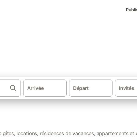
Publi
s de vacances Tarn
Arrivée
Départ
Invités
·
·
·
·
ance
Sud de la France
Sud Ouest de France
Occitanie
Massif ce
gs dans