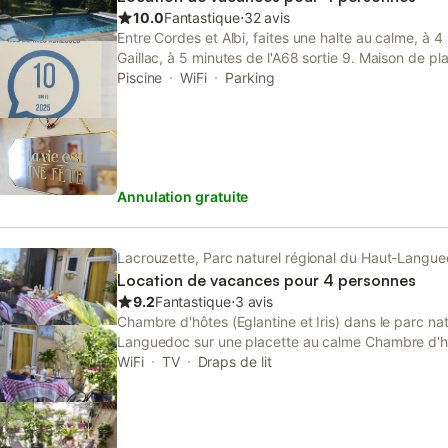
10.0
Fantastique
⋅
32 avis
Entre Cordes et Albi, faites une halte au calme, à 4
Gaillac, à 5 minutes de l'A68 sortie 9. Maison de pl
2 chambres séparées (pour famille ou amis), agréab
Piscine
WiFi
Parking
climatisation, salle de douche à l’italienne, WC sépar
de restauration est disponible avec frigo, micro-o
jardin. Wifi gratuit ACCUEIL MOTARDS et CYCLISTE
proximité. Hospitalité et convivialité sont nos devi
les vôtres. Très nombreuses balades aux alentours,
Annulation gratuite
vignerons à rencontrer. Téléphone : 06 88 78 12 1
indépendantes tout confort. Les 2 chambres ne so
dans le cas d’un groupe de 4 personnes (famille ou 
bain est partagée entre les 2 chambres.
Lacrouzette, Parc naturel régional du Haut-Langu
Location de vacances pour 4 personnes
9.2
Fantastique
⋅
3 avis
Chambre d'hôtes (Eglantine et Iris) dans le parc na
Languedoc sur une placette au calme Chambre d'hô
de la propriétaire. Claude Bardou vous accueillera
WiFi
TV
Draps de lit
sera réservé. Cet espace familial accueillera une fa
Les 2 chambres vous proposeront chacune 1 lit en 
un plateau de bienvenue, une TV. Connexion WiFi.
vous sera présente servis dans la pièce de vie ou la 