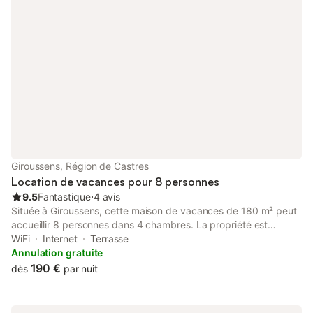
Giroussens, Région de Castres
Location de vacances pour 8 personnes
9.5
Fantastique
⋅
4 avis
Située à Giroussens, cette maison de vacances de 180 m² peut
accueillir 8 personnes dans 4 chambres. La propriété est
indépendante et dispose de sols en parquet et en carrelage,
WiFi
Internet
Terrasse
offrant un espace fonctionnel pour les familles ou les groupes
Annulation gratuite
visitant la région. Elle se trouve à 200 m du centre-ville et de
190 €
dès
par nuit
Giroussens. L'intérieur comprend 2 salles de bains, un salon
avec télévision à écran plat, lecteur DVD et un coin salon
commun. La cuisine est équipée d'un four, de plaques de