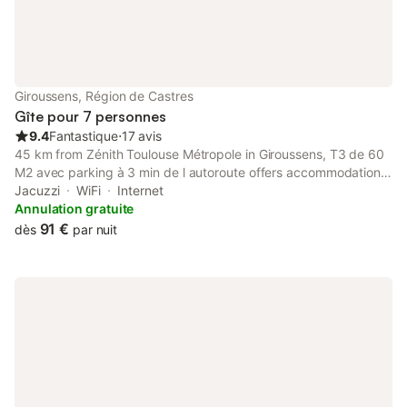
Giroussens, Région de Castres
Gîte pour 7 personnes
9.4
Fantastique
⋅
17 avis
45 km from Zénith Toulouse Métropole in Giroussens, T3 de 60
M2 avec parking à 3 min de l autoroute offers accommodation
with access to a hot tub.
Jacuzzi
WiFi
Internet
Annulation gratuite
91 €
dès
par nuit