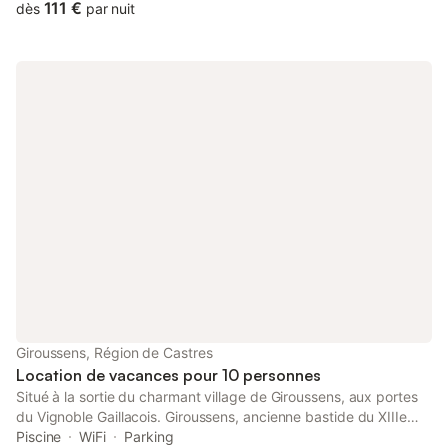
sports facilities and free private parking.
111 €
dès
par nuit
Giroussens, Région de Castres
Location de vacances pour 10 personnes
Situé à la sortie du charmant village de Giroussens, aux portes
du Vignoble Gaillacois. Giroussens, ancienne bastide du XIIIe
siècle autour d'un château dominant la vallée, était prospère
Piscine
WiFi
Parking