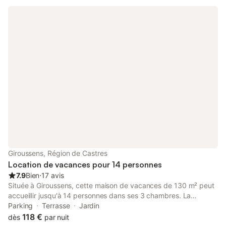
Giroussens, Région de Castres
Location de vacances pour 14 personnes
7.9
Bien
⋅
17 avis
Située à Giroussens, cette maison de vacances de 130 m² peut
accueillir jusqu'à 14 personnes dans ses 3 chambres. La
propriété dispose d'un jardin et d'une terrasse, offrant un
Parking
Terrasse
Jardin
espace pour les repas en plein air et la détente avec vue sur le
118 €
dès
par nuit
jardin. L'intérieur comprend une cuisine équipée d'un four, de