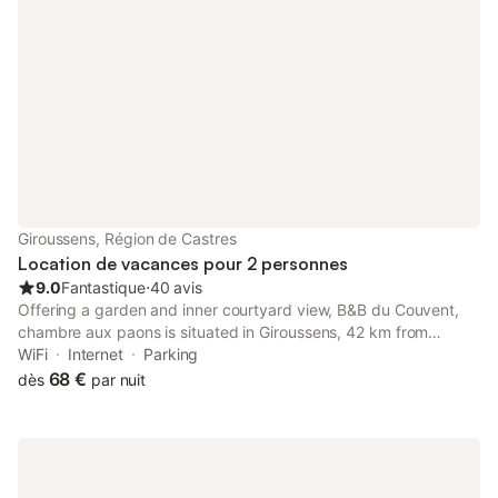
Giroussens, Région de Castres
Location de vacances pour 2 personnes
9.0
Fantastique
⋅
40 avis
Offering a garden and inner courtyard view, B&B du Couvent,
chambre aux paons is situated in Giroussens, 42 km from
Toulouse-Lautrec Museum and 46 km from Toulouse Expo. This
WiFi
Internet
Parking
property offers access to a patio, free private parking and free
68 €
dès
par nuit
WiFi.