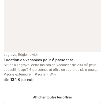
Lagrave, Région d'Albi
Location de vacances pour 6 personnes
Située à Lagrave, cette maison de vacances de 200 m² peut
accueillir jusqu'à 6 personnes et offre un cadre paisible pour
ceux qui visitent la région du Tarn. La propriété dispose d'une
Piscine extérieure
Piscine
WiFi
piscine privée et d'un jardin clos, offrant un espace de détente
124 €
dès
par nuit
en plein air tout en restant à moins de 1,5 km du centre-ville et
de Rivières. L'intérieur est agencé de manière fonctionnelle,
comprenant 1 chambre avec un lit double, 3 salles de bains et
Afficher toutes les offres
un espace de vie avec canapé, télévision à écran plat et un
salon commun. La cuisine est équipée d'un four, d'un lave-