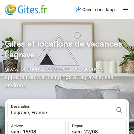
Ouvrir dans l’app
Gîtes et locations de vacances
Lagrave
gîtes, locations, résidences de vacances,
appartements et campings à Lagrave et ses
environs
Destination
Lagrave, France
Arrivée
Départ
sam. 15/08
sam. 22/08