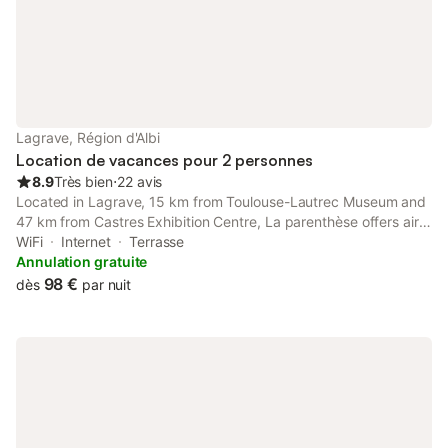
Lagrave, vi
Lagrave, Région d'Albi
Location de vacances pour 2 personnes
8.9
Très bien
⋅
22 avis
Located in Lagrave, 15 km from Toulouse-Lautrec Museum and
47 km from Castres Exhibition Centre, La parenthèse offers air
conditioning. The property is around 45 km from Goya Museum,
WiFi
Internet
Terrasse
5.
Annulation gratuite
98 €
dès
par nuit