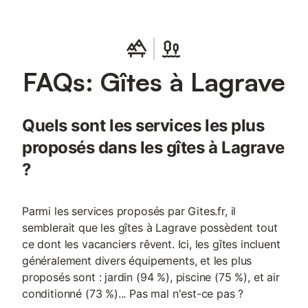
vaisselle et d'une machine à café, tandis que la maison
comprend également un lave-linge, le chauffage et la
climatisation pour assurer un séjour pratique. Le Wi-Fi est
disponible dans tout l'établissement et le coin repas offre un
espace confortable pour les repas ou pour se détendre après
FAQs: Gîtes à Lagrave
une journée d'exploration locale. À l'extérieur, vous trouverez
une terrasse, un jardin et une piscine privée avec bâche et
chaises longues, offrant une vue sur le jardin et la piscine. Un
parking est disponible sur place. La maison est entièrement
Quels sont les services les plus
non-fumeurs et les hôtes sont invités à profiter des installations
extérieures à leur convenance. L'emplacement permet un accès
proposés dans les gîtes à Lagrave
facile aux environs, le centre-ville et Rivières étant tous deux
?
situés à moins de 1,5 km.
Parmi les services proposés par Gites.fr, il
semblerait que les gîtes à Lagrave possèdent tout
ce dont les vacanciers rêvent. Ici, les gîtes incluent
généralement divers équipements, et les plus
proposés sont : jardin (94 %), piscine (75 %), et air
conditionné (73 %)... Pas mal n'est-ce pas ?