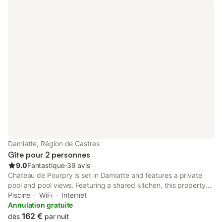
Damiatte, Région de Castres
Gîte pour 2 personnes
9.0
Fantastique
⋅
39 avis
Chateau de Pourpry is set in Damiatte and features a private
pool and pool views. Featuring a shared kitchen, this property
also provides guests with a barbecue.
Piscine
WiFi
Internet
Annulation gratuite
162 €
dès
par nuit