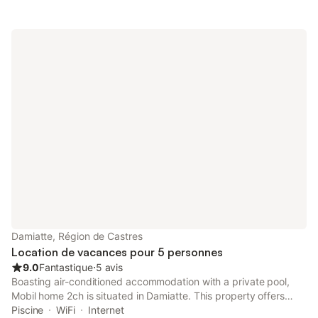
Damiatte, Région de Castres
Location de vacances pour 5 personnes
9.0
Fantastique
⋅
5 avis
Boasting air-conditioned accommodation with a private pool,
Mobil home 2ch is situated in Damiatte. This property offers
access to a terrace, free private parking and free WiFi.
Piscine
WiFi
Internet