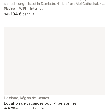
shared lounge, is set in Damiatte, 41 km from Albi Cathedral, 41
km from Toulouse-Lautrec Museum, as well as 27 km from Goya
Piscine
WiFi
Internet
Museum.
104 €
dès
par nuit
Damiatte, Région de Castres
Location de vacances pour 4 personnes
9.7
Fantastique
⋅
34 avis