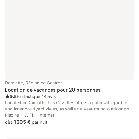
Damiatte, Région de Castres
Location de vacances pour 20 personnes
9.8
Fantastique
⋅
14 avis
Located in Damiatte, Les Cazettes offers a patio with garden
and inner courtyard views, as well as a year-round outdoor pool,
sauna and hot tub. This property offers access to a balcony, a
Piscine
WiFi
Internet
pool table, free private parking and free WiFi.
1 305 €
dès
par nuit