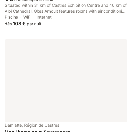
Situated within 31 km of Castres Exhibition Centre and 40 km of
Albi Cathedral, Gites Arnoult features rooms with air conditioning
and a private bathroom in Damiatte.
Piscine
WiFi
Internet
108 €
dès
par nuit
Damiatte, Région de Castres
Mobil home pour 3 personnes