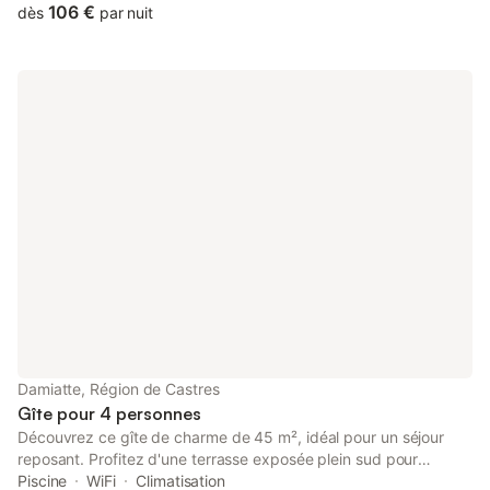
106 €
dès
par nuit
Damiatte, Région de Castres
Gîte pour 4 personnes
Découvrez ce gîte de charme de 45 m², idéal pour un séjour
reposant. Profitez d'une terrasse exposée plein sud pour
savourer les spécialités locales, admirer une vue imprenable sur
Piscine
WiFi
Climatisation