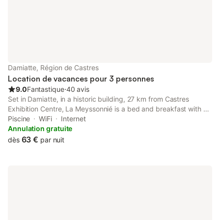
chaleureuse et accueillante, un salon a
Damiatte, Région de Castres
Location de vacances pour 3 personnes
9.0
Fantastique
⋅
40 avis
Set in Damiatte, in a historic building, 27 km from Castres
Exhibition Centre, La Meyssonnié is a bed and breakfast with a
seasonal outdoor swimming pool and garden. This property
Piscine
WiFi
Internet
offers access to a terrace, free private parking and free WiFi.
Annulation gratuite
63 €
dès
par nuit