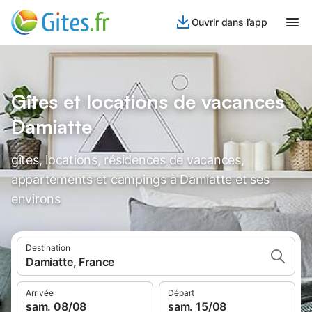
Ouvrir dans l’app
Gîtes et locations de vacances
Damiatte
gîtes, locations, résidences de vacances,
appartements et campings à Damiatte et ses
environs
Destination
Damiatte, France
Arrivée
Départ
sam. 08/08
sam. 15/08