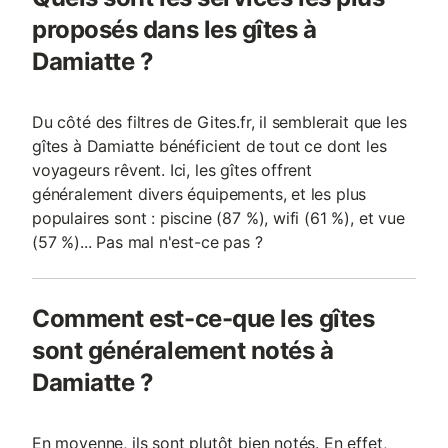
de la chambre d’hôte. L’ambiance reste calme et conviviale. La
proposés dans les gîtes à
bastide : Entouré de champs ,la bastide est un havr
Damiatte ?
Du côté des filtres de Gites.fr, il semblerait que les
gîtes à Damiatte bénéficient de tout ce dont les
voyageurs rêvent. Ici, les gîtes offrent
généralement divers équipements, et les plus
populaires sont : piscine (87 %), wifi (61 %), et vue
(57 %)... Pas mal n'est-ce pas ?
Comment est-ce-que les gîtes
sont généralement notés à
Damiatte ?
En moyenne, ils sont plutôt bien notés. En effet,