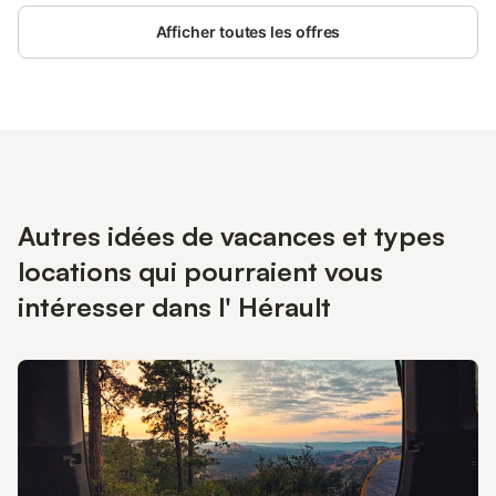
Vieussan, baignade SP en rivière (l'Orb), base de canöe-Kayak
Afficher toutes les offres
à Tarassac à 5 km, Roquebrun et son jardin méditérranéen à 9
km, les Gorges d'Héric à 5 km, le Caroux, le Parc Naturel du
Haut Languedoc. Dans le pittoresque village de Vieussan,
maison du XIXème entièrement rénovée et aménagée sur 2
étages avec vue panoramique sur la vallée : Salle de séjour,
espace cuisine, 4 chambres, 1 salle d'eau, 1 salle de bain, 2 wc
Autres idées de vacances et types
locations qui pourraient vous
intéresser dans l' Hérault