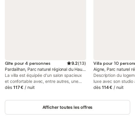
Gîte pour 4 personnes
9.2
(
13
)
Villa pour 10 person
Pardailhan, Parc naturel régional du Haut-Languedoc
Aigne, Parc naturel 
La villa est équipée d'un salon spacieux
Description du logeme
et confortable avec, entre autres, une
luxe avec son studio
Smart TV avec chaînes satellite, y
dès
117 €
/
nuit
personnes sur sont ter
dès
114 €
/
nuit
compris des chaînes néerlandophones. Il
située en toute intimi
y a aussi une cheminée à cassette pour
joli village d'Aigne. S
des soirées romantiques. La cuisine
pouvez profiter d'une
Afficher toutes les offres
récemment rénovée (novembre 2022) est
chauffable (sur dema
entièrement équipée avec, entre autres,
entourant la piscine 
un lave-vaisselle, un réfrigérateur avec
entièrement privative
compartiment congélateur, un bon four,
sur la montagne. La v