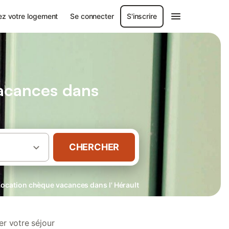
ez votre logement
Se connecter
S'inscrire
vacances dans
CHERCHER
Location chèque vacances dans l' Hérault
r votre séjour