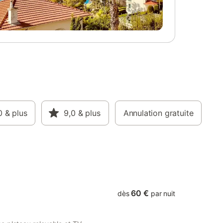
r (hors
semaine).
oduits
égler à
u prix du
0€) par
rie :
risques
t
.
sur place
0
& plus
9,0
& plus
Annulation gratuite
: . Pack
par séjour
n de
raps lit
60 €
dès
par nuit
s