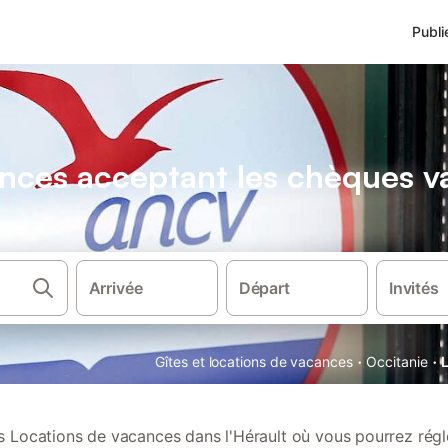
Publi
ances acceptant les chèques 
Arrivée
Départ
Invités
·
·
Gîtes et locations de vacances
Occitanie
 Locations de vacances dans l'Hérault où vous pourrez régle