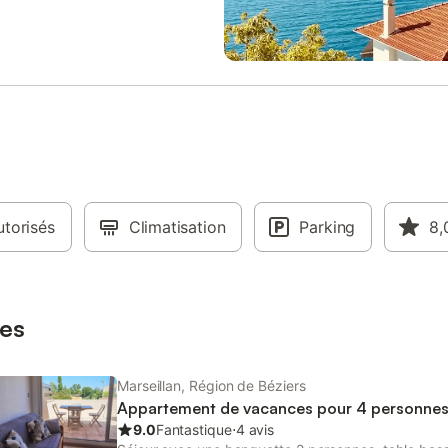
les à régler sur place et à
(15€ par lit), serviettes (12€ par
avant votre arrivée : . Draps
personne), nettoyage fin de séjou
 15.0 € Par séjour . Draps doubles
cuisine) 90€, mini box wifi (39€/
Par séjour Ce logement est diffusé
NON INCLUS : papier toilette, pr
ofessionnel. Sauf mention
ménager, produits de toilette. A r
, les prestations, telles que
l'arrivée, taxe de séjour (5,5,% d
raps, serviettes etc.. ne sont
séjour) et dépôt de garantie (30
ses dans le prix de cette location.
carte. N° d'enregistrement en mai
ux de compagnie admis (indiqué
[hidden] Les informations sur les 
once), un supplément peut
auxquels ce bien est exposé son
er. Seuls les équipements
disponibles sur le site Géorisques
torisés
és spécifiquement dans cette
Climatisation
Prestations optionnelles à régler 
Parking
8,
sont présents. Un équipement
et à réserver avant votre arrivée 
qué n'est pas considéré comme
serviettes : 12.0 € Par personne 
Sauf indication de borne de
. WIFI : 7.0 € Par nuit . Ménage fi
ectrique présente dans le
séjour : 60.0 € Par séjour . Pack D
es
 la recharge des véhicules
double : 15.0 € Pa
Marseillan, Région de Béziers
Appartement de vacances pour 4 personne
9.0
Fantastique
⋅
4 avis