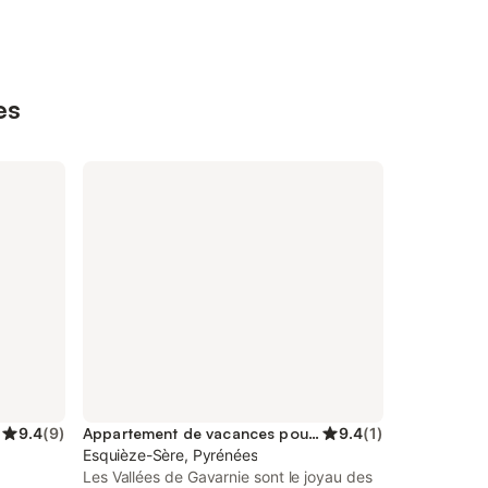
es
9.4
(
9
)
Appartement de vacances pour 4 personnes
9.4
(
1
)
Esquièze-Sère, Pyrénées
Les Vallées de Gavarnie sont le joyau des