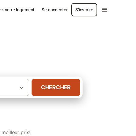
ez votre logement
Se connecter
S'inscrire
acances dans les
CHERCHER
èque vacances dans les Hautes-Pyrénées
meilleur prix!