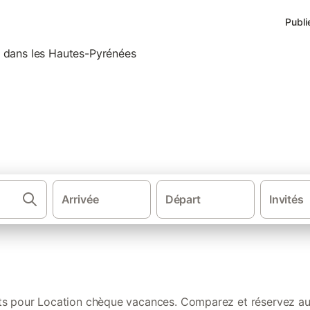
Publi
nces acceptant les chèques v
Arrivée
Départ
Invités
·
·
Gîtes et locations de vacances
Occitanie
Location ch
ts pour Location chèque vacances. Comparez et réservez au 