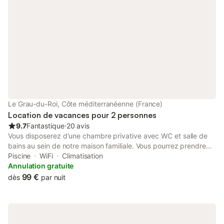
notre table si vous le souhaitez, Ce service n'est disponible que
sur commande préalable.
Le Grau-du-Roi, Côte méditerranéenne (France)
Location de vacances pour 2 personnes
9.7
Fantastique
⋅
20 avis
Vous disposerez d'une chambre privative avec WC et salle de
bains au sein de notre maison familiale. Vous pourrez prendre
votre petit déjeuner dans le jardin au bord de la piscine (selon la
Piscine
WiFi
Climatisation
saison). La chambre de 12 m² dispose d'un grand lit pour 2
Annulation gratuite
personnes, un placard, deux chevets, une petite TV, et elle est
99 €
dès
par nuit
nouvellement climatisée. La salle de bains est grande avec deux
vasques, une cabine douche de plain-pied. N'hésitez pas à
demander notre petit déjeuner détox (Kéfir, yaourt brebis, oeufs
brouillés, pain bio) avec supplément. La maison est à 300 m de