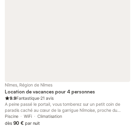
remarques : - l'heure d'entrée dans les lieux est 17h00 - 19h00 -
nous souhaitons que nos invités puissent nous permettre de
faire de belles rencontres. - petit déjeuner entre 5h et 9h00 -
les animaux ne sont pas admis - à l'intérieur de la maison la
cigarette n'est pas admise
Nîmes, Région de Nîmes
Location de vacances pour 4 personnes
9.9
Fantastique
⋅
21 avis
A peine passé le portail, vous tomberez sur un petit coin de
paradis caché au cœur de la garrigue Nîmoise, proche du
centre historique (Maison Carrée, Tour-Magne, Arènes, Temple
Piscine
WiFi
Climatisation
de Diane, Jardins de la Fontaine, Musé de la Romanité ...) Nos
90 €
dès
par nuit
hôtes sont accueillis dans notre villa implantée dans une pinède
sur les hauteurs de Nîmes. Notre chambre d'hôtes est idéale