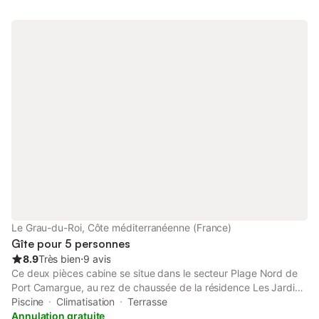
Le Grau-du-Roi, Côte méditerranéenne (France)
Gîte pour 5 personnes
8.9
Très bien
⋅
9 avis
Ce deux pièces cabine se situe dans le secteur Plage Nord de
Port Camargue, au rez de chaussée de la résidence Les Jardins
du Port. Il se compose d'un séjour avec canapé convertible en
Piscine
Climatisation
Terrasse
140 cm et téléviseur ; une chambre avec un lit en 140 cm ; un
Annulation gratuite