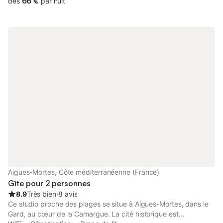
66 €
dès
par nuit
se distingue par sa situation exceptionnelle. Le matin, vous
pouvez prendre votre petit-déjeuner sur la terrasse en
regardant l'eau ou terminer la journée avec un verre de vin de la
région. La région est connue pour ses vins de sable (Vins des
Sables). Ces vins de pays de grande qualité, issus de vignes
cultivées sur des dunes de sable, sont des vins rouges, rosés ou
blancs et sont produits à partir de toutes sortes de cépages
renommés. Parmi les activités possibles dans cette région, on
trouve des excursions en Camargue et des sports nautiques
comme le paddle debout, la planche à voile ou la voile en
catamaran. Petits et grands peuvent se promener à cheval le
long de la plage ou dans les plaines vierges de l'arrière-pays. Si
vous souhaitez faire une excursion intéressante, les magnifiques
villes d'Arles, Montpellier et Nîmes sont toutes à moins de 45
minutes. Avignon est à moins d'une heure et le Pont du Gard,
classé au patrimoine mondial de l'UNESCO, est à moins d'une
heure.
Aigues-Mortes, Côte méditerranéenne (France)
Gîte pour 2 personnes
8.9
Très bien
⋅
8 avis
Ce studio proche des plages se situe à Aigues-Mortes, dans le
Gard, au cœur de la Camargue. La cité historique est