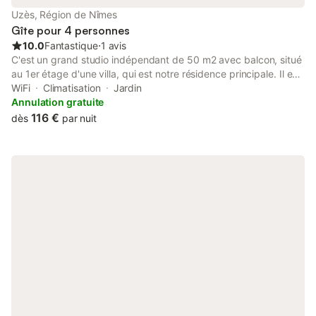
Uzès, Région de Nîmes
Gîte pour 4 personnes
10.0
Fantastique
⋅
1 avis
C'est un grand studio indépendant de 50 m2 avec balcon, situé
au 1er étage d'une villa, qui est notre résidence principale. Il est
situé à 5 mn à pied du centre historique, mais est très calme
WiFi
Climatisation
Jardin
puisqu'il donne sur un jardin clos de 2500m2. Stationnement sur
Annulation gratuite
place dans un espace clôturé. Une partie du jardin (environ 300
116 €
dès
par nuit
m2) vous est réservée. Uzès est une très belle ville, agréable,
située à 15 mn du Pont du Gard, 40 mn d'Avignon, 1h de la
Camargue et des plages et 1h des Cévennes. Sans oublier le
musée Haribo à 5mn, pour le plaisir de tous.