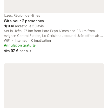
Uzès, Région de Nîmes
Gîte pour 2 personnes
9.6
Fantastique
⋅
50 avis
Set in Uzès, 27 km from Parc Expo Nîmes and 38 km from
Avignon Central Station, Le Cerisier au cœur d'Uzès offers air-
conditioned accommodation with a balcony and free WiFi.
WiFi
Internet
Climatisation
Guests staying at this apartment have access to a fully
Annulation gratuite
equipped kitchen.
97 €
dès
par nuit