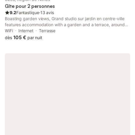
restaurants sont accessibles à pied.
Gîte pour 2 personnes
9.2
Fantastique
⋅
13 avis
Boasting garden views, Grand studio sur jardin en centre-ville
features accommodation with a garden and a terrace, around
27 km from Parc Expo Nîmes. With inner courtyard views, this
WiFi
Internet
Terrasse
accommodation provides a balcony.
105 €
dès
par nuit