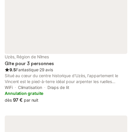
Uzès, Région de Nîmes
Gîte pour 3 personnes
9.5
Fantastique
⋅
29 avis
Situé au cœur du centre historique d'Uzès, l'appartement le
Vincent est le pied-à-terre idéal pour arpenter les ruelles
pittoresques et les places animées de la vieille ville. La Place
WiFi
Climatisation
Draps de lit
aux herbes et son fameux marché se trouvent à seulement
Annulation gratuite
100m. Situé au 1er étage d'un bel immeuble ancien, vous
97 €
dès
par nuit
accèderez à l'appartement par une entrée et un escalier privés.
L'appartement, récemment rénové, a conservé son style uzétien
authentique: pierres d'Uzès, poutres apparentes, plafond à la
française. D'une surface de 50 m2, il offre une belle pièce de vie
avec cuisine ouverte, une chambre confortable séparée par un