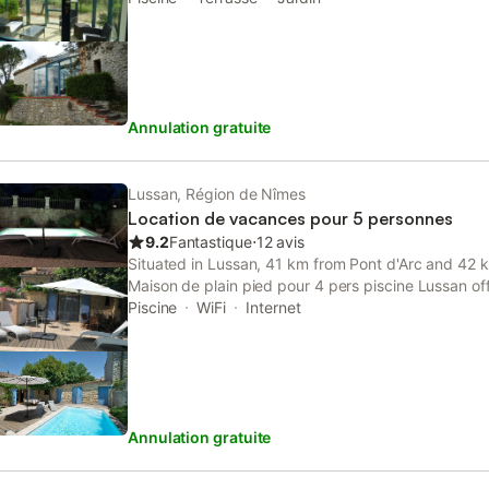
FONS SUR LUSSAN (3 kms) : épicerie de village où l
d'Arc.
nécessaire - à
Annulation gratuite
Lussan, Région de Nîmes
Location de vacances pour 5 personnes
9.2
Fantastique
⋅
12 avis
Situated in Lussan, 41 km from Pont d'Arc and 42
Maison de plain pied pour 4 pers piscine Lussan of
air conditioning.
Piscine
WiFi
Internet
Annulation gratuite