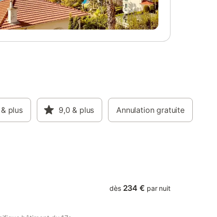
epas -
l'ombre des plantes grimpantes ou
c
détendez-vous sur une chaise longue au
four,
bord de la piscine à débordement qui
ave-
offre une vue de rêve sur le vaste
 Une
paysage. Découvrez les environs de
180×200)
Lussan avec ses ruelles pittoresques et le
c douche,
centre historique du village. Faites des
les
excursions vers Uzès ou vers les rivières
r dans les
de l'Ardèche, visitez Goudargues ou
vants :
baignez-vous sur les rives de la rivière à
,
Méjannes-le-Clap. Explorez les sentiers de
.
& plus
randonnée et les pistes cyclables à
9,0
& plus
Annulation gratuite
arborée
travers les oliveraies et les vignobles et
fiter des
terminez la journée en regardant le soleil
artagés
se coucher sur la garrigue.
u sel
234 €
dès
par nuit