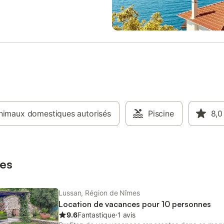
 fourni) et un canapé-lit double -
convertibles (120 cm), TV, coin r
ine équipée avec notamment :
Une cuisine ouverte équipée ave
 électrique, four, four à micro-
notamment : bouilloire électrique, 
ille-pain, lave-vaisselle, plaques
four à micro-ondes, grille-pain, l
n... - Chambre 1 : un lit king-size
vaisselle, plaques de cuisson... -
 - Chambre 2 : deux lits simples
chambre avec un lit king-size (
s pour faire un lit double - Une
et une salle d'eau attenante ave
 bain avec baignoire - Deux WC
WC Pour encore plus de confort, 
our encore plus de confort, les
propriétaires ont décidé d’investi
ires ont décidé d’investir dans les
équipements complémentaires sui
nts complémentaires suivants :
chaise haute, lave-linge, plancha
ute, lave-linge, plancha,
nimaux domestiques autorisés
ventilateur, table et fer à repasser
Piscine
8,0
r, table et fer à repasser,
Extérieur : - Une cour intérieure 
ur. Extérieur : - Une terrasse
de 100 m² avec mobilier pour pro
nne de 14 m², exposée plein sud,
beaux jours Espaces communs, p
lier pour profiter des bea
avec le Gîte Pina : - Une piscine a
es
(7,50 x 3,50 m) ouverte de m
Lussan, Région de Nîmes
Location de vacances pour 10 personnes
9.6
Fantastique
⋅
1 avis