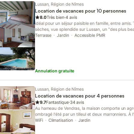
Lussan, Région de Nîmes
Location de vacances pour 10 personnes
8.0
Très bien
⋅
4 avis
idéal pour un séjour paisible en famille, entre amis
sèches, vue splendide sur Lussan, un "des plus be
avec piscine 30 m2. Terrasse pour admirer le ciel éto
Terrasse
Jardin
Accessible PMR
proximité de lieux de baignade naturelle (Méjannes 
très belle ville d'Uzès à visiter (à 25 min) détails t
est en pleine nature : la faune nombreuse et variée
peut éviter de rencontrer quelques insectes, parfoi
renards, même tortues! mais aussi des guêpes, (peti
Annulation gratuite
SURTOUT, malgré nos soins à éliminer le plus de to
possibles,...elles sont bel et bien présentes, ne dé
très rapidement leurs toiles : cela pour dire que ce
vous tombez nez à nez sur elles et leur habitat ! la 
Lussan, Région de Nîmes
attire et leur convient. merci pour votre compréhens
Location de vacances pour 4 personnes
9.7
Fantastique
⋅
34 avis
Au hameau de Vendras, la maison comporte un agréa
ombragé l'été par un tilleul et deux marronniers. À l
on appréciera l'authenticité d'un hameau rural et tra
WiFi
Climatisation
Jardin
sud rend le gîte agréable en toute saison. Il occupe
indépendante de la maison des propriétaires. Un é