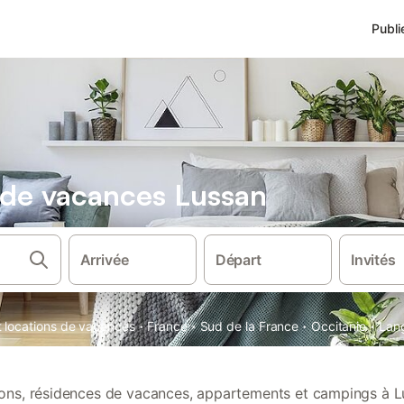
Publi
s de vacances Lussan
Arrivée
Départ
Invités
·
·
·
·
t locations de vacances
France
Sud de la France
Occitanie
Lan
tions, résidences de vacances, appartements et campings à L