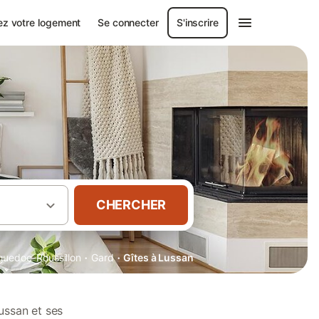
ez votre logement
Se connecter
S'inscrire
CHERCHER
·
·
guedoc-Roussillon
Gard
Gîtes à Lussan
ussan et ses