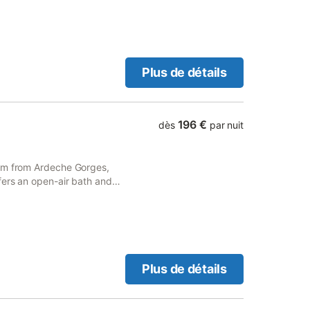
'on trouve tout le
Plus de détails
196 €
dès
par nuit
 km from Ardeche Gorges,
fers an open-air bath and
Plus de détails