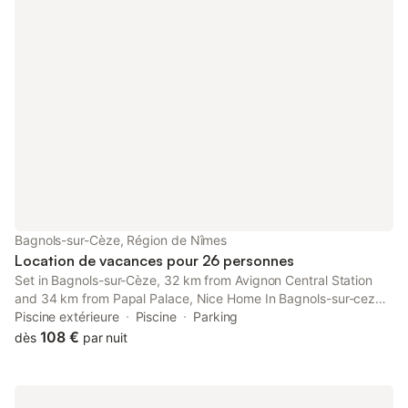
Bagnols-sur-Cèze, Région de Nîmes
Location de vacances pour 26 personnes
Set in Bagnols-sur-Cèze, 32 km from Avignon Central Station
and 34 km from Papal Palace, Nice Home In Bagnols-sur-ceze
With Outdoor Swimming Pool And 8 Bedrooms offers a garden
Piscine extérieure
Piscine
Parking
and air conditioning.
108 €
dès
par nuit