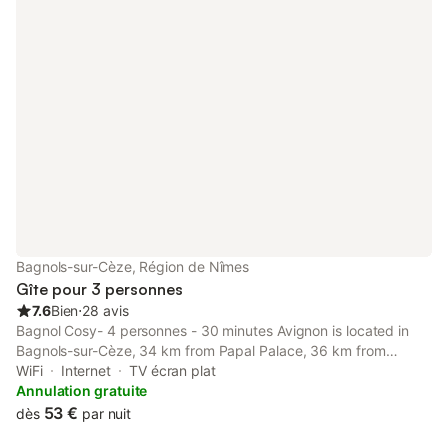
Bagnols-sur-Cèze, Région de Nîmes
Gîte pour 3 personnes
7.6
Bien
⋅
28 avis
Bagnol Cosy- 4 personnes - 30 minutes Avignon is located in
Bagnols-sur-Cèze, 34 km from Papal Palace, 36 km from
Avignon TGV Train Station, and 44 km from Parc des
WiFi
Internet
TV écran plat
Expositions Avignon.
Annulation gratuite
53 €
dès
par nuit