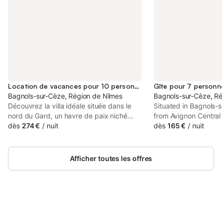
Location de vacances pour 10 personnes
Gîte pour 7 personn
Bagnols-sur-Cèze, Région de Nîmes
Bagnols-sur-Cèze, R
Découvrez la villa idéale située dans le
Situated in Bagnols-
nord du Gard, un havre de paix niché
from Avignon Central
dans un écrin de nature préservée offrant
dès
274 €
/
nuit
from Papal Palace, g
dès
165 €
/
nuit
des vues imprenables sur les collines
calme au milieu des 
environnantes. Cette magnifique
et jaccuzi offers a g
résidence allie calme et tranquillité, tout
conditioning.
Afficher toutes les offres
en restant facilement accessible depuis
la ville. Un lieu de séjour parfait pour ceux
qui cherchent à s'évader du quotidien
tout en restant à proximité des
attractions locales. À l'intérieur, la villa
prouve qu'elle n'est pas uniquement
Connectez-vous et économisez
Se connecter