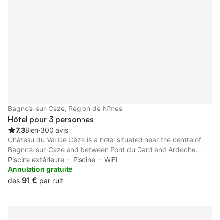
Bagnols-sur-Cèze, Région de Nîmes
Hôtel pour 3 personnes
7.3
Bien
⋅
300 avis
Château du Val De Cèze is a hotel situated near the centre of
Bagnols-sur-Cèze and between Pont du Gard and Ardeche
Gorges. Avignon is just a 20-minute drive away. The property
Piscine extérieure
Piscine
WiFi
features an outdoor swimming pool and a restaurant.
Annulation gratuite
91 €
dès
par nuit