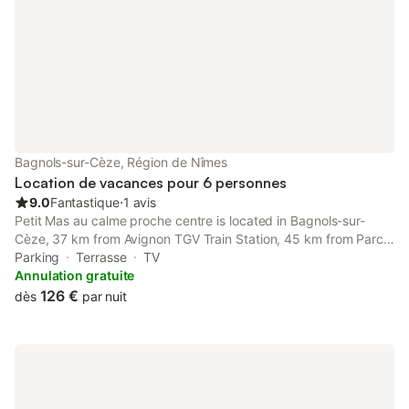
commercial. Quartier résidentiel calme. Près de
Nimes,Avignon,Uzes, Kajak 2 km
Bagnols-sur-Cèze, Région de Nîmes
Location de vacances pour 6 personnes
9.0
Fantastique
⋅
1 avis
Petit Mas au calme proche centre is located in Bagnols-sur-
Cèze, 37 km from Avignon TGV Train Station, 45 km from Parc
des Expositions Avignon, as well as 46 km from Ardeche
Parking
Terrasse
TV
Gorges.
Annulation gratuite
126 €
dès
par nuit