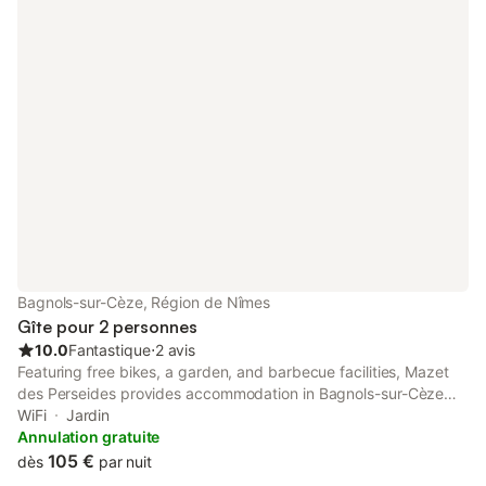
Bagnols-sur-Cèze, Région de Nîmes
Gîte pour 2 personnes
10.0
Fantastique
⋅
2 avis
Featuring free bikes, a garden, and barbecue facilities, Mazet
des Perseides provides accommodation in Bagnols-sur-Cèze
with free WiFi and garden views. The air-conditioned
WiFi
Jardin
accommodation is 18 miles from Uzès. The apartment comes
Annulation gratuite
with a flat-screen TV and 1 bedroom. A terrace is available on
105 €
dès
par nuit
site and both hiking and fishing can be enjoyed within close