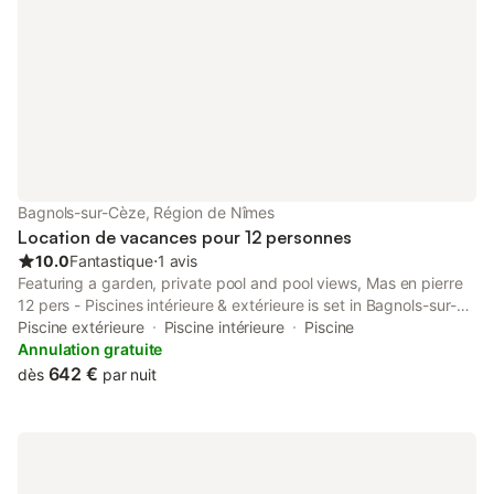
Bagnols-sur-Cèze, Région de Nîmes
Location de vacances pour 12 personnes
10.0
Fantastique
⋅
1 avis
Featuring a garden, private pool and pool views, Mas en pierre
12 pers - Piscines intérieure & extérieure is set in Bagnols-sur-
Cèze. This property offers access to a balcony, free private
Piscine extérieure
Piscine intérieure
Piscine
parking and free WiFi.
Annulation gratuite
642 €
dès
par nuit