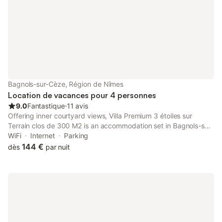
lit double a
Bagnols-sur-Cèze, Région de Nîmes
Location de vacances pour 4 personnes
9.0
Fantastique
⋅
11 avis
Offering inner courtyard views, Villa Premium 3 étoiles sur
Terrain clos de 300 M2 is an accommodation set in Bagnols-sur-
Cèze, 34 km from Avignon Central Station and 34 km from
WiFi
Internet
Parking
Papal Palace.
144 €
dès
par nuit