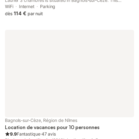
Laurier 3 chambres is situated in Bagnols-sur-Cèze. This
apartment features a private pool and a garden.
WiFi
Internet
Parking
114 €
dès
par nuit
Bagnols-sur-Cèze, Région de Nîmes
Location de vacances pour 10 personnes
9.9
Fantastique
⋅
47 avis