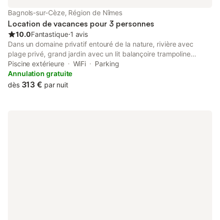
la semaine minimum.
Bagnols-sur-Cèze, Région de Nîmes
Location de vacances pour 3 personnes
10.0
Fantastique
⋅
1 avis
Dans un domaine privatif entouré de la nature, rivière avec
plage privé, grand jardin avec un lit balançoire trampoline
accroché a un grand chêne centenaire, on peut dormir à 2-3
Piscine extérieure
WiFi
Parking
personnes à la belle étoile. Piscine à débordement avec un pool
Annulation gratuite
house tout équipé (Lave vaisselle, frigo, congélateur et
313 €
dès
par nuit
barbecue à gaz et un brasero à bois où l'on peut manger tout
autour et une terrasse de 50m2).