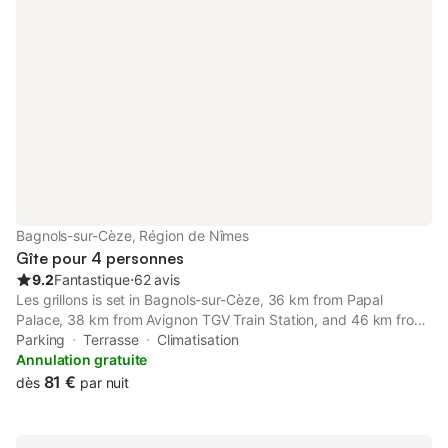
Bagnols-sur-Cèze, Région de Nîmes
Gîte pour 4 personnes
9.2
Fantastique
⋅
62 avis
Les grillons is set in Bagnols-sur-Cèze, 36 km from Papal
Palace, 38 km from Avignon TGV Train Station, and 46 km from
Parc des Expositions Avignon.
Parking
Terrasse
Climatisation
Annulation gratuite
81 €
dès
par nuit