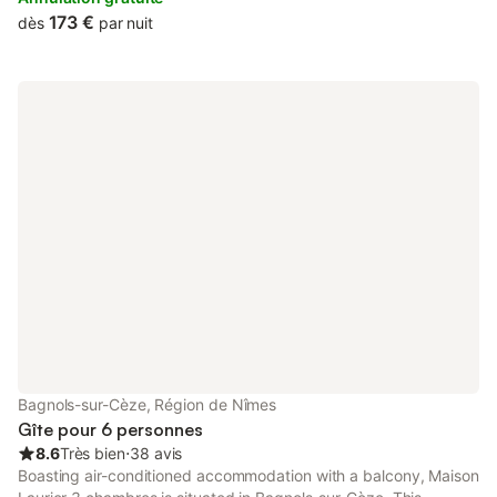
reposant au calme propice au farniente avec chaises longues
173 €
dès
par nuit
sous gros chênes. Gîte climatisé, bien équipé, barbecue,
plancha, TV, box avec WIFI, cafetière dolce gusto. 2
balançoires, bac à sable, terrain de boules, trampoline, table de
ping-pong
Bagnols-sur-Cèze, Région de Nîmes
Gîte pour 6 personnes
8.6
Très bien
⋅
38 avis
Boasting air-conditioned accommodation with a balcony, Maison