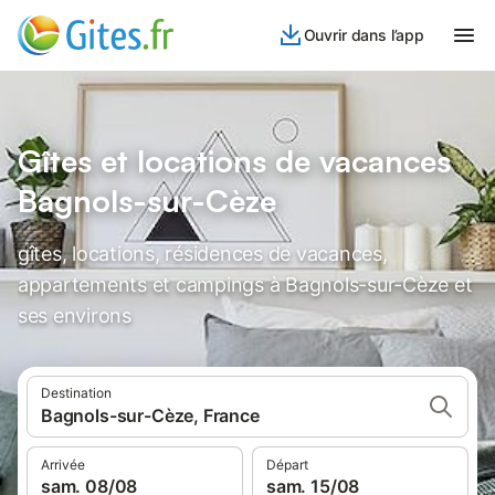
Ouvrir dans l’app
Gîtes et locations de vacances
Bagnols-sur-Cèze
gîtes, locations, résidences de vacances,
appartements et campings à Bagnols-sur-Cèze et
ses environs
Destination
Bagnols-sur-Cèze, France
Arrivée
Départ
sam. 08/08
sam. 15/08