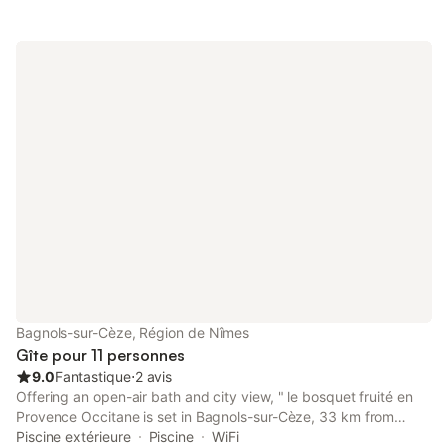
Bagnols-sur-Cèze, Région de Nîmes
Gîte pour 11 personnes
9.0
Fantastique
⋅
2 avis
Offering an open-air bath and city view, " le bosquet fruité en
Provence Occitane is set in Bagnols-sur-Cèze, 33 km from
Avignon Central Station and 34 km from Papal Palace. With
Piscine extérieure
Piscine
WiFi