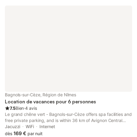
Bagnols-sur-Cèze, Région de Nîmes
Location de vacances pour 6 personnes
7.5
Bien
⋅
4 avis
Le grand chêne vert - Bagnols-sur-Cèze offers spa facilities and
free private parking, and is within 36 km of Avignon Central
Station and 36 km of Papal Palace.
Jacuzzi
WiFi
Internet
169 €
dès
par nuit