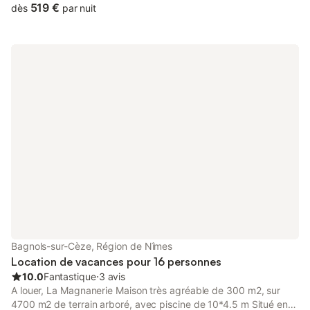
garden views, this accommodation provides a terrace and a
519 €
dès
par nuit
swimming...
Bagnols-sur-Cèze, Région de Nîmes
Location de vacances pour 16 personnes
10.0
Fantastique
⋅
3 avis
A louer, La Magnanerie Maison très agréable de 300 m2, sur
4700 m2 de terrain arboré, avec piscine de 10*4.5 m Situé en