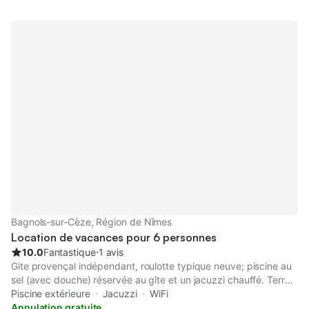
proximity of the apartment. Avignon is 21.7 miles from Mazet
des Perseides, while Orange is 16.2 miles away. The nearest
airport is Avignon-Provence Airport, 27.3 miles from the
accommodation. We speak your language!
Bagnols-sur-Cèze, Région de Nîmes
Location de vacances pour 6 personnes
10.0
Fantastique
⋅
1 avis
Gite provençal indépendant, roulotte typique neuve; piscine au
sel (avec douche) réservée au gîte et un jacuzzi chauffé. Terrain
clôt de 1500m² avec portail automatique. Le gite sans vis à vis
Piscine extérieure
Jacuzzi
WiFi
comprenant tous les équipements pour passer un séjour
Annulation gratuite