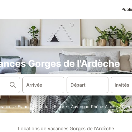
Publi
ances Gorges de l'Ardèche
Arrivée
Départ
Invités
·
·
·
·
acances
France
Sud de la France
Auvergne-Rhône-Alpes
Rhône
Locations de vacances Gorges de l'Ardèche