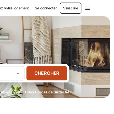
ez votre logement
Se connecter
S'inscrire
CHERCHER
·
·
-Alpes
Gard
Gîtes Gorges de l’Ardèche