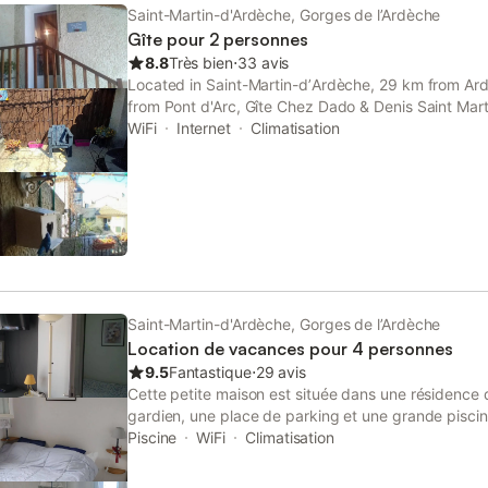
d'une smart TV avec applications. Une chambre av
Saint-Martin-d'Ardèche, Gorges de l’Ardèche
dressing Une mezzanine avec deux lits 90x200 Le
Gîte pour 2 personnes
salle de bain comprenant une douche, un meuble va
8.8
Très bien
⋅
33 avis
sèche cheveux, tapis de douche, savon et shampoi
Located in Saint-Martin-dʼArdèche, 29 km from A
disposition ! Terrasse privative extérieur orienté S
from Pont d'Arc, Gîte Chez Dado & Denis Saint Mart
l’extérieur Barbecue charbon Le logement est clima
conditioned accommodation with a terrace and free
WiFi
Internet
Climatisation
internet. Vous disposerez d’une place de parking pri
pour un enfant peut-être mis à votre disp
Saint-Martin-d'Ardèche, Gorges de l’Ardèche
Location de vacances pour 4 personnes
9.5
Fantastique
⋅
29 avis
Cette petite maison est située dans une résidence
gardien, une place de parking et une grande pisci
commune à tous les logements de cette résidence.
Piscine
WiFi
Climatisation
minutes à pied du village de Saint Martin d'Ardèche e
Elle est prévue pour 4 personnes. Il y a une chambr