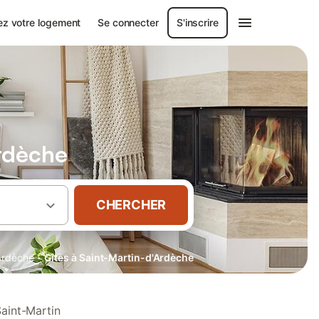
ez votre logement
Se connecter
S'inscrire
Ardèche
CHERCHER
·
Ardèche
Gîtes à Saint-Martin-d'Ardèche
Saint-Martin