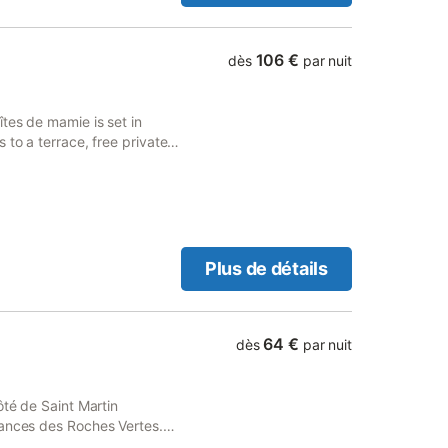
106 €
dès
par nuit
tes de mamie is set in
 to a terrace, free private
 and is situated 29 km from
Plus de détails
64 €
dès
par nuit
ôté de Saint Martin
cances des Roches Vertes.
tillon de la petite terrasse.