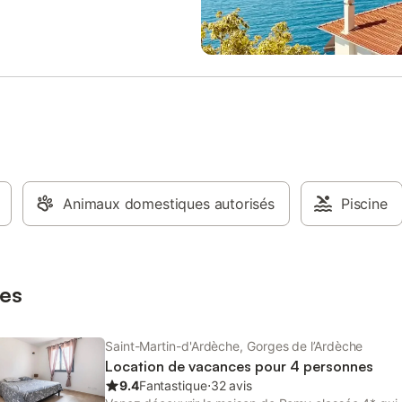
modité. Veuillez noter que les
vaisselle), salon, 2 chambres, sal
ts ne sont pas autorisés dans la
avec grande douche à l'italienne
. Les frais de ménage et de linge
séparé. 2 chambres avec dans la
n sont disponibles moyennant un
chambre un lit KING SIZE en 180,
nt.
seconde chambre = 2 lits en 90 
jumelable pour faire un lit KING 
200 cm si nécessaire. Canapé co
dans salon pour 2 couchages d'a
(en 160). À disposition : - baby-f
BONZINI, table de ping-pong, ai
billard … - jardin extérieur, terras
Animaux domestiques autorisés
barbecue, chaises longues - clima
Piscine
réversible - accès internet offert 
équipement bébé à disposition s
demande et GRATUIT :) Services
proximité : - artisan boulanger et
es
bar/restaurant, supér
Saint-Martin-d'Ardèche, Gorges de l’Ardèche
Location de vacances pour 4 personnes
9.4
Fantastique
⋅
32 avis