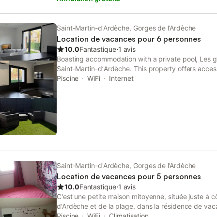
Saint-Martin-d'Ardèche, Gorges de l’Ardèche
Location de vacances pour 6 personnes
10.0
Fantastique
⋅
1 avis
Boasting accommodation with a private pool, Les gî
Saint-Martin-dʼArdèche. This property offers access
parking and free WiFi. The property is non-smoking
Piscine
WiFi
Internet
Ardeche Gorges.
Saint-Martin-d'Ardèche, Gorges de l’Ardèche
Location de vacances pour 5 personnes
10.0
Fantastique
⋅
1 avis
C'est une petite maison mitoyenne, située juste à c
d'Ardèche et de la plage, dans la résidence de va
Votre place de parking est située juste devant le por
Piscine
WiFi
Climatisation