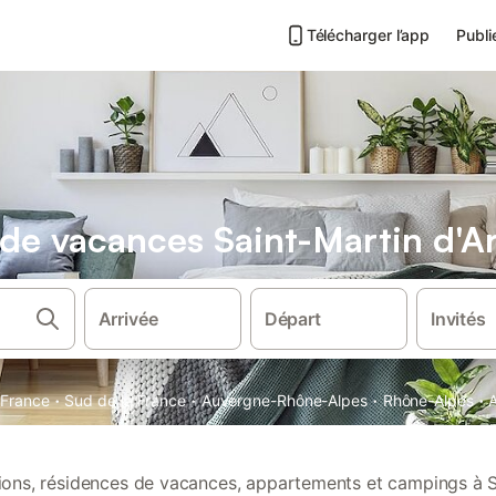
Télécharger l’app
Publi
s de vacances Saint-Martin d'
Arrivée
Départ
Invités
·
·
·
·
France
Sud de la France
Auvergne-Rhône-Alpes
Rhône-Alpes
tions, résidences de vacances, appartements et campings à 