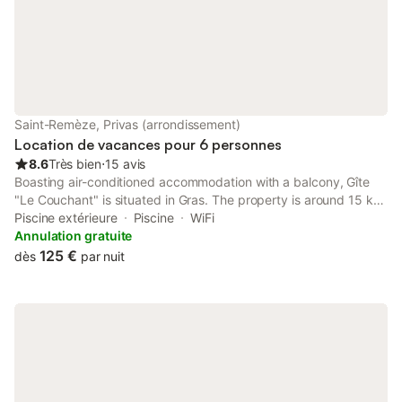
Saint-Remèze, Privas (arrondissement)
Location de vacances pour 6 personnes
8.6
Très bien
⋅
15 avis
Boasting air-conditioned accommodation with a balcony, Gîte
"Le Couchant" is situated in Gras. The property is around 15 km
from Ardeche Gorges, 16 km from Pont d'Arc and 17 km from
Piscine extérieure
Piscine
WiFi
Chauvet Cave.
Annulation gratuite
125 €
dès
par nuit