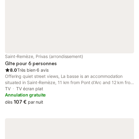
Saint-Remèze, Privas (arrondissement)
Gîte pour 6 personnes
8.0
Très bien
⋅
6 avis
Offering quiet street views, La basse is an accommodation
situated in Saint-Remèze, 11 km from Pont d'Arc and 12 km from
Chauvet Cave.
TV
TV écran plat
Annulation gratuite
107 €
dès
par nuit