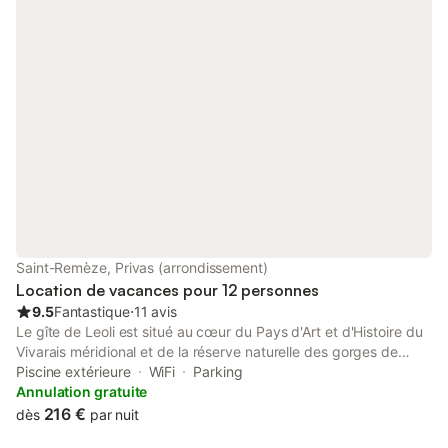
Saint-Remèze, Privas (arrondissement)
Location de vacances pour 12 personnes
9.5
Fantastique
⋅
11 avis
Le gîte de Leoli est situé au cœur du Pays d'Art et d'Histoire du
Vivarais méridional et de la réserve naturelle des gorges de
l'Ardèche. Notre maison en pierre de Provence, convient autant
Piscine extérieure
WiFi
Parking
au grande famille, qu'au groupe d'amis ou tout simplement a
Annulation gratuite
ceux qui aiment l'espace. Label : Gite de France classé en 4
216 €
dès
par nuit
étoiles par le ministre du tourisme. Piscine privée et sécurisée.