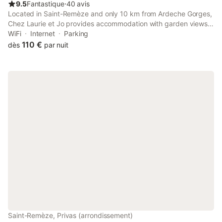
9.5
Fantastique
⋅
40 avis
Located in Saint-Remèze and only 10 km from Ardeche Gorges,
Chez Laurie et Jo provides accommodation with garden views,
free WiFi and free private parking.
WiFi
Internet
Parking
110 €
dès
par nuit
Saint-Remèze, Privas (arrondissement)