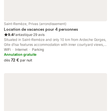
Saint-Remèze, Privas (arrondissement)
Location de vacances pour 4 personnes
9.4
Fantastique
⋅
29 avis
Situated in Saint-Remèze and only 10 km from Ardeche Gorges,
Gite d'Isa features accommodation with inner courtyard views,
free WiFi and free private parking. Located 12 km from Chauvet
WiFi
Internet
Parking
Cave, the property offers a garden.
Annulation gratuite
72 €
dès
par nuit