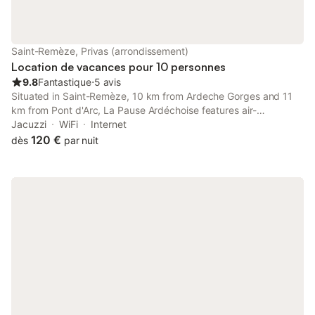
Saint-Remèze, Privas (arrondissement)
Location de vacances pour 10 personnes
9.8
Fantastique
⋅
5 avis
Situated in Saint-Remèze, 10 km from Ardeche Gorges and 11
km from Pont d'Arc, La Pause Ardéchoise features air-
conditioned accommodation with a terrace and free WiFi.
Jacuzzi
WiFi
Internet
120 €
dès
par nuit