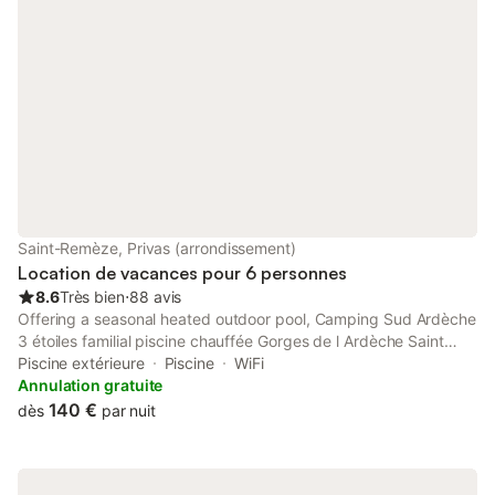
Saint-Remèze, Privas (arrondissement)
Location de vacances pour 6 personnes
8.6
Très bien
⋅
88 avis
Offering a seasonal heated outdoor pool, Camping Sud Ardèche
3 étoiles familial piscine chauffée Gorges de l Ardèche Saint
Remèze is a camping located in Saint-Remèze in the Rhône-
Piscine extérieure
Piscine
WiFi
Alps Region, 10 km from Chauvet Cave and 50 km from
Annulation gratuite
Orange.
140 €
dès
par nuit