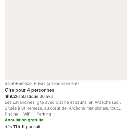
Saint-Remèze, Privas (arrondissement)
Gîte pour 4 personnes
9.2
Fantastique
⋅
36 avis
Les Lavandines, gite avec piscine et sauna, en Ardèche sud :
Située à St Remèze, au cœur de l'Ardèche méridionale, tout
proche du fameux Pont d'Arc et à. 5 mn de la Caverne du Pont
Piscine
WiFi
Parking
d' Arc,reconstitution fabuleuse de la célèbre Grotte Chauvet
Annulation gratuite
(classée au patrimoine mondial de l Unesco), la villa " Les
115 €
dès
par nuit
Lavandines" vous propose un gîte indépendant, entièrement