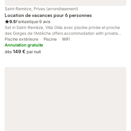
Saint-Remèze, Privas (arrondissement)
Location de vacances pour 6 personnes
9.5
Fantastique
⋅
9 avis
Set in Saint-Remèze, Villa Oléa avec piscine privée et proche
des Gorges de l'Ardèche offers accommodation with private
pool, free WiFi and free private parking for guests who drive.
Piscine extérieure
Piscine
WiFi
The air-conditioned accommodation is 8.9 km from Ardeche
Annulation gratuite
Gorges.
149 €
dès
par nuit