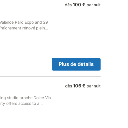
100 €
dès
par nuit
m Valence Parc Expo and 29
fraîchement rénové plein
eet views.
Plus de détails
106 €
dès
par nuit
ing studio proche Dolce Via
erty offers access to a