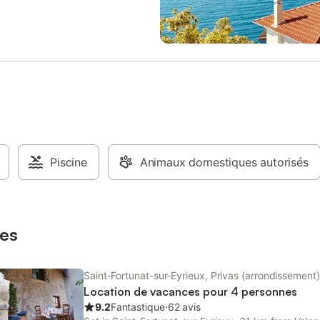
. La Dolce Via se trouve à
de délicieux plats dans la cuisine
 2 km de la propriété.
avec four à pizza et barbecue. 
les villages de caractère des Olli
Vernoux-en-Vivarais et de Saint-
sur-Eyrieux. Promenez-vous à tr
paysages pittoresques en terrass
châtaigneraies et des vergers et 
vous imprégner par l'atmosphère 
de la baignade en rivière, située 
quelques pas. Découvrez les bas
rocheux aux eaux cristallines prè
Piscine
Animaux domestiques autorisés
Pontpierre ou explorez la douce p
cyclable et pédestre de la Dolce
la vallée de l'Eyrieux.
es
Saint-Fortunat-sur-Eyrieux, Privas (arrondissement)
Location de vacances pour 4 personnes
9.2
Fantastique
⋅
62 avis