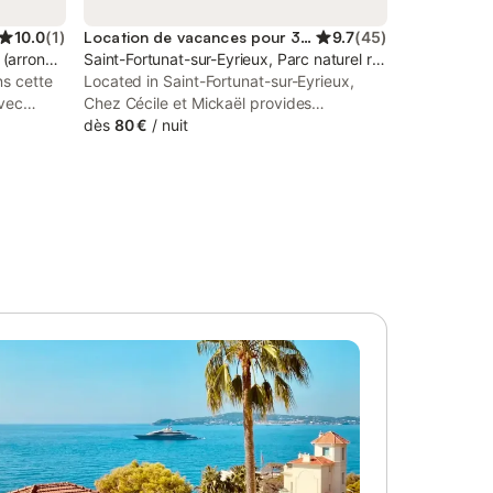
10.0
(
1
)
Location de vacances pour 3 personnes
9.7
(
45
)
s (arrondissement)
Saint-Fortunat-sur-Eyrieux, Parc naturel régional des Mon
ns cette
Located in Saint-Fortunat-sur-Eyrieux,
vec
Chez Cécile et Mickaël provides
es
accommodation with a private pool, a
dès
80 €
/
nuit
n cadre
balcony and mountain views. This
charmants
property offers access to a terrace, free
ssez-vous
private parking and free WiFi.
s cinéma
ne
able.
organisez
 le grand
us attire
 vous
ndre un
plein
ffrez-vous
 jacuzzi,
n dans
oncoctez