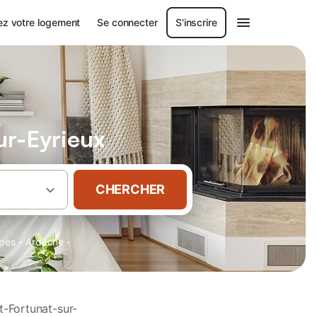
ez votre logement
Se connecter
S'inscrire
ur-Eyrieux
CHERCHER
·
·
pes
Ardèche
t-Fortunat-sur-