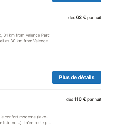
ent. À l'extérieur, vous
ngues et d'une piscine
rotection. Un parking est
62 €
dès
par nuit
ces accessibles. Les
 est non-fumeurs et des
 à 1,5 km de Dunière-sur-
x, 31 km from Valence Parc
s trouverez un restaurant, un
ell as 30 km from Valence
es incluent le canoë, les
accessible at the homestay
es installations de
Plus de détails
110 €
dès
par nuit
 le confort moderne (lave-
 Internet..) Il n'en reste pas
gne charmante mais