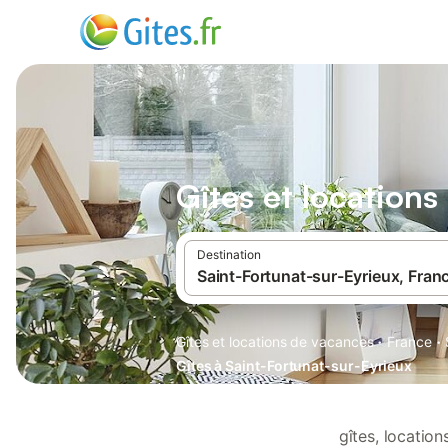
Gîtes et location
Destination
·
·
Gîtes et locations de vacances
France
Gîtes à Saint-Fortunat-sur-Eyrieux
gîtes, locatio