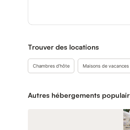
Se connecter ou s'inscrire
d'hygiène bio car par soucis pour la
du jardin
planète nous récupérons l'eau de celle-ci
seulement
pour arroser le jardin et ou les extérieurs.
Vous avez aussi un WC dans une autre
annexe. Le petit déjeuner (tout fait
maison) inclus dans le prix.
Trouver des locations
Chambres d’hôte
Maisons de vacances
Autres hébergements populair