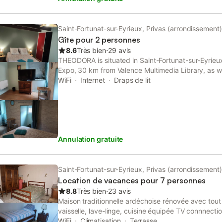
oreiller hypoallergénique et d'une armoire de rangem
profitez d'un jardin, d'une terrasse avec chaises lo
extérieure chauffée et saisonnière avec bâche de p
Saint-Fortunat-sur-Eyrieux, Privas (arrondissement)
disponible sur place, incluant un garage et des pla
Gîte pour 2 personnes
animaux de compagnie sont admis, l'établissement
8.6
Très bien
⋅
29 avis
heures de calme sont respectées. Le site se trouve
THEODORA is situated in Saint-Fortunat-sur-Eyrieu
Eyrieux et à 9,5 km du centre-ville. Sur place, vou
Expo, 30 km from Valence Multimedia Library, as w
café et des services de massage. Les activités local
Town Hall. Both free WiFi and parking on-site are 
WiFi
Internet
Draps de lit
randonnées pédestres et les balades à vélo, avec d
free of charge.
barbecue pour vos repas en plein air.
Annulation gratuite
Saint-Fortunat-sur-Eyrieux, Privas (arrondissement)
Location de vacances pour 7 personnes
8.8
Très bien
⋅
23 avis
Maison traditionnelle ardéchoise rénovée avec tout
vaisselle, lave-linge, cuisine équipée TV connnection
moins que cette maison est une maison de campa
WiFi
Climatisation
Terrasse