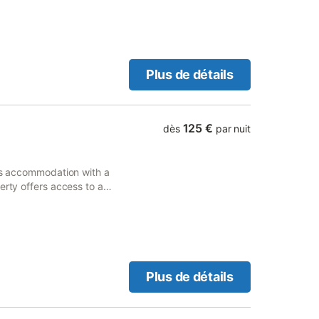
s un hameau très calme, à
tation, un excellent
erie. La maison dispose
 à 200m de la rivière .
e Via), tennis, équitation,
Plus de détails
ation électrique a été
ouvelés .
125 €
dès
par nuit
ers accommodation with a
erty offers access to a
Plus de détails