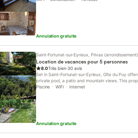
rustique. 3 chambres, 2 salles de bain. Située dan
l'écart de la route. Village à 3 kms offre une alimen
restaurant de gastronomie ardéchoise, une boulang
d'une terrasse couverte, d'un jardin arboré. Elle est
Possibilité de baignade, vélo (sur le trajet de la Dolc
Annulation gratuite
promenades au coeur de l'Ardèche. En 2019 l’Install
rénovée aux normes el les ustensiles de cuisine ren
Saint-Fortunat-sur-Eyrieux, Privas (arrondissement)
Location de vacances pour 5 personnes
8.0
Très bien
⋅
30 avis
Set in Saint-Fortunat-sur-Eyrieux, Gîte du Puy off
private pool, a patio and mountain views. This prop
terrace, free private parking and free WiFi.
Piscine
WiFi
Internet
Annulation gratuite