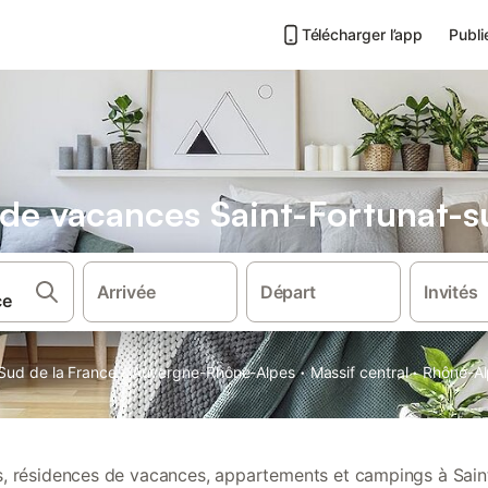
Télécharger l’app
Publi
s de vacances Saint-Fortunat-s
Arrivée
Départ
Invités
·
·
·
Sud de la France
Auvergne-Rhône-Alpes
Massif central
Rhône-Al
ns, résidences de vacances, appartements et campings à Sain