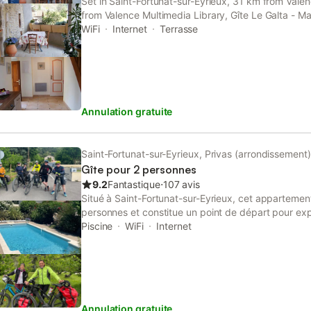
Set in Saint-Fortunat-sur-Eyrieux, 31 km from Val
from Valence Multimedia Library, Gîte Le Galta - M
chambres, Bain à remous, terrasse couverte privat
WiFi
Internet
Terrasse
offers accommodation...
Annulation gratuite
Saint-Fortunat-sur-Eyrieux, Privas (arrondissement)
Gîte pour 2 personnes
9.2
Fantastique
⋅
107 avis
Situé à Saint-Fortunat-sur-Eyrieux, cet appartement
personnes et constitue un point de départ pour expl
L'hébergement dispose d'intérieurs insonorisés et e
Piscine
WiFi
Internet
chaussée, offrant des équipements adaptés aux per
Le logement comprend 1 chambre avec un lit king-s
privative avec douche à l'italienne et une cuisine 
repas. Des équipements tels que la climatisation, le
télévision à écran plat sont à votre disposition. L
Annulation gratuite
un salon et un coin télévision partagés, tandis que