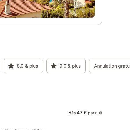
 d'été
Découvrez
ères, de
Fortunat-
avers des
es, des
laissez-
paisible
à
sins
s de
iste
8,0
& plus
9,0
& plus
Annulation gratu
 Via dans
47 €
dès
par nuit