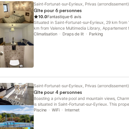
Saint-Fortunat-sur-Eyrieux, Privas (arrondissement)
Gîte pour 6 personnes
10.0
Fantastique
⋅
6 avis
Situated in Saint-Fortunat-sur-Eyrieux, 29 km fro
km from Valence Multimedia Library, Appartement 
cœur du village features a restaurant and quiet str
Climatisation
Draps de lit
Parking
Saint-Fortunat-sur-Eyrieux, Privas (arrondissement)
Gîte pour 4 personnes
Boasting a private pool and mountain views, Charm
is situated in Saint-Fortunat-sur-Eyrieux. This prop
terrace, free private parking and free WiFi.
Piscine
WiFi
Internet