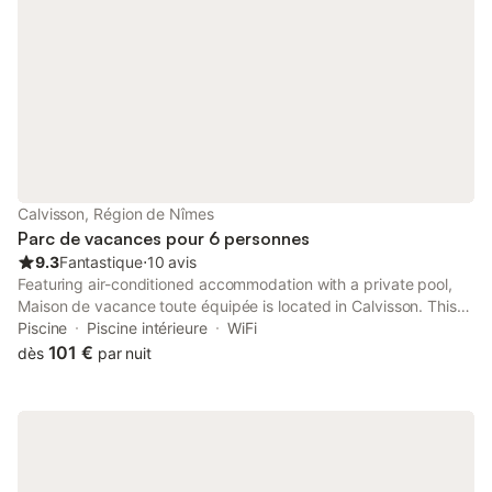
Calvisson, Région de Nîmes
Parc de vacances pour 6 personnes
9.3
Fantastique
⋅
10 avis
Featuring air-conditioned accommodation with a private pool,
Maison de vacance toute équipée is located in Calvisson. This
property offers access to a terrace, table tennis, free private
Piscine
Piscine intérieure
WiFi
parking and free WiFi.
101 €
dès
par nuit