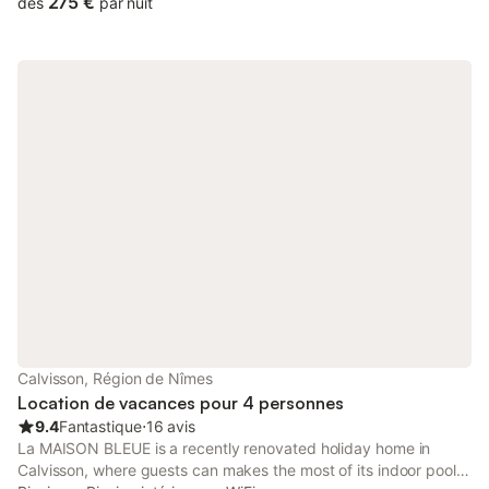
275 €
dès
par nuit
avec cuisine équipée (plaque induction, combiné four/ micro-
ondes, réfrigérateur/ congélateur, lave-vaisselle, lave-linge,
cafetière et bouilloire, grille-pain ainsi que le nécessaire de
cuisine). Salon spacieux et lumineux, canapé convertible,
télévision ainsi qu’un coin bureau équipé d’internet (réseau fibré)
2 chambres, l’une comprenant un lit queen size 160x200 et
l’autre un lit double de 140x190. Toutes les 2 de 15m², équipées
de rangement, télévisions ainsi que leur propre salle de bains
avec douche à l’italienne et wc. Linges de lit inclus Draps de
bain/ piscine sont à prévoir. Toutes les pièces vous donnent un
accès direct à l’espace piscine (4x9 / 1m50 de profondeur
partout) avec sa plage immergée (10cm d'eau) et jardin arboré.
Grande terrasse avec plusieurs coins détente, transat et
chilienne 2 places ainsi qu’un espace repas avec table, parasol
et barbecue. Propriété clôturée et sécurisée par un portail
automatique. Espace parking privatif éclairé et équipé pour
recharge véhicules électriques. ACCESSIBILITES : - Accès aux 3
Calvisson, Région de Nîmes
moulins de Calvisson, par sentier pédestre/ VTT et
Location de vacances pour 4 personnes
9.4
Fantastique
⋅
16 avis
La MAISON BLEUE is a recently renovated holiday home in
Calvisson, where guests can makes the most of its indoor pool,