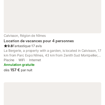
Calvisson, Région de Nîmes
Location de vacances pour 4 personnes
9.8
Fantastique
⋅
17 avis
La Bergerie, a property with a garden, is located in Calvisson, 17
km from Parc Expo Nîmes, 43 km from Zenith Sud Montpellier,
as well as 44 km from Odysseum Shopping Centre.
Piscine
WiFi
Internet
Annulation gratuite
157 €
dès
par nuit