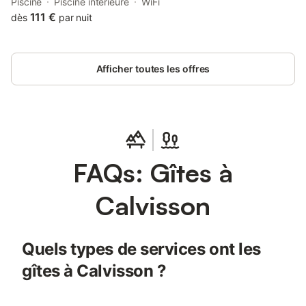
open-air bath and bar.
Piscine
Piscine intérieure
WiFi
111 €
dès
par nuit
Afficher toutes les offres
FAQs: Gîtes à
Calvisson
Quels types de services ont les
gîtes à Calvisson ?