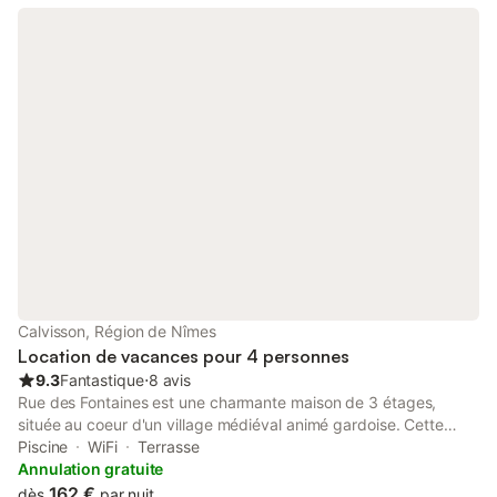
Calvisson, Région de Nîmes
Location de vacances pour 4 personnes
9.3
Fantastique
⋅
8 avis
Rue des Fontaines est une charmante maison de 3 étages,
située au coeur d'un village médiéval animé gardoise. Cette
maison joliment décorée dispose d'une cuisine d'été avec un
Piscine
WiFi
Terrasse
grand deuxième salon faisant manger en plein air à la fois facile
Annulation gratuite
et si typiquement français. La cour attenante a un bassin (petit
162 €
dès
par nuit