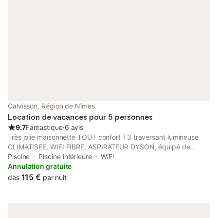
Calvisson, Région de Nîmes
Location de vacances pour 5 personnes
9.7
Fantastique
⋅
6 avis
Très jolie maisonnette TOUT confort T3 traversant lumineuse
CLIMATISEE, WIFI FIBRE, ASPIRATEUR DYSON, équipé de
moustiquaires, aménagée avec goût et remise à neuf. 2 WC -
Piscine
Piscine intérieure
WiFi
RDC : WC SUSPENDU &1er ETAGE 2 JARDINS - 2 terrasses
Annulation gratuite
aménagées dont une couverte et chose très agréable en été :
115 €
dès
par nuit
ventilée grâce à un plafonnier puissant électrique et
brumisateur. 2 TV GRAND ECRAN MURAUX PLANCHA
électrique. Terrasse arrière aménagée avec store électrique et
ABRI DE JARDIN contenant bains de soleil etc..... Aménagement