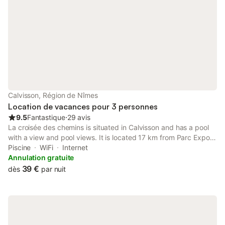
Calvisson, Région de Nîmes
Location de vacances pour 3 personnes
9.5
Fantastique
⋅
29 avis
La croisée des chemins is situated in Calvisson and has a pool
with a view and pool views. It is located 17 km from Parc Expo
Nîmes and provides a shared kitchen.
Piscine
WiFi
Internet
Annulation gratuite
39 €
dès
par nuit