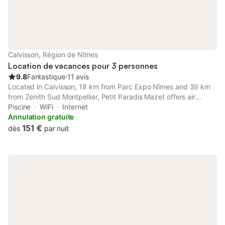
Le parcours santé vous attend pour rester en forme tout au long
de vos vacances.
Calvisson, Région de Nîmes
Location de vacances pour 3 personnes
9.8
Fantastique
⋅
11 avis
Located in Calvisson, 18 km from Parc Expo Nîmes and 39 km
from Zenith Sud Montpellier, Petit Paradis Mazet offers air
conditioning. This holiday home features a private pool, a
Piscine
WiFi
Internet
garden, barbecue facilities, free WiFi and free private parking.
Annulation gratuite
151 €
dès
par nuit