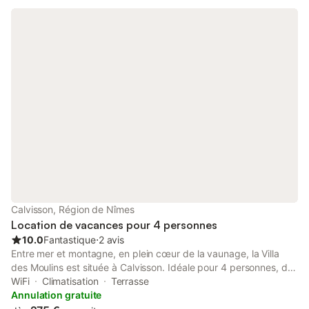
indépendants Sommieres ville touristique à 10 mn et son marché
. De nombreuses randonnées à proximité .
Calvisson, Région de Nîmes
Location de vacances pour 4 personnes
10.0
Fantastique
⋅
2 avis
Entre mer et montagne, en plein cœur de la vaunage, la Villa
des Moulins est située à Calvisson. Idéale pour 4 personnes, de
plain-pied, exposée côté sud avec piscine, jardin et jacuzzi
WiFi
Climatisation
Terrasse
chauffé… tout a été pensé au mieux pour passer de belles
Annulation gratuite
vacances. Véranda ouverte donne accès au séjour de 40m2