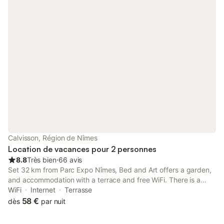
Calvisson, Région de Nîmes
Location de vacances pour 2 personnes
8.8
Très bien
⋅
66 avis
Set 32 km from Parc Expo Nîmes, Bed and Art offers a garden,
and accommodation with a terrace and free WiFi. There is a
private bathroom with shower and a hair dryer in each unit,
WiFi
Internet
Terrasse
along with free toiletries.
58 €
dès
par nuit