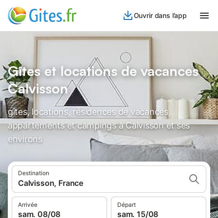
Ouvrir dans l’app
Gîtes et locations de vacances
Calvisson
gîtes, locations, résidences de vacances,
appartements et campings à Calvisson et ses
environs
Destination
Calvisson, France
Arrivée
Départ
sam. 08/08
sam. 15/08