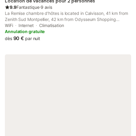
Location de vacances pour 2 personnes
équipem
9.9
Fantastique
⋅
9 avis
La Remise chambre d'hôtes is located in Calvisson, 41 km from
Zenith Sud Montpellier, 42 km from Odysseum Shopping
Centre, and 44 km from Montpellier Town Hall.
WiFi
Internet
Climatisation
Annulation gratuite
90 €
dès
par nuit