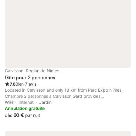
Calvisson, Région de Nîmes
Gîte pour 2 personnes
7.6
Bien
⋅
7 avis
Located in Calvisson and only 18 km from Parc Expo Nîmes,
Chambre 2 personnes a Calvisson Gard provides
accommodation with garden views, free WiFi and free private
WiFi
Internet
Jardin
parking.
Annulation gratuite
60 €
dès
par nuit