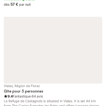
57 €
dès
par nuit
Vialas, Région de Florac
Gîte pour 3 personnes
9.4
Fantastique
⋅
64 avis
Le Refuge de Castagnols is situated in Vialas. It is set 44 km
from The Casino Fumades les Bains and offers luggage storage