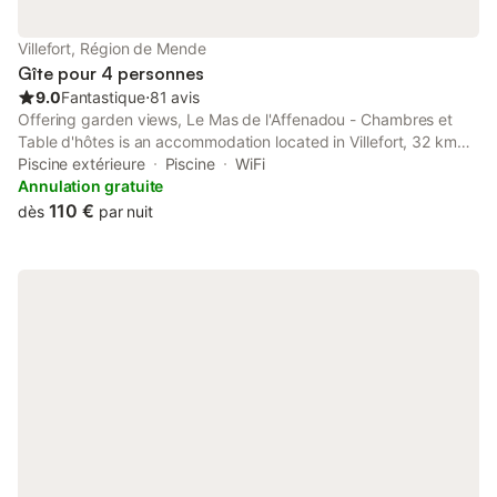
Villefort, Région de Mende
Gîte pour 4 personnes
9.0
Fantastique
⋅
81 avis
Offering garden views, Le Mas de l'Affenadou - Chambres et
Table d'hôtes is an accommodation located in Villefort, 32 km
from Paiolive Wood and 48 km from Domaine de Barres Golf
Piscine extérieure
Piscine
WiFi
Course.
Annulation gratuite
110 €
dès
par nuit