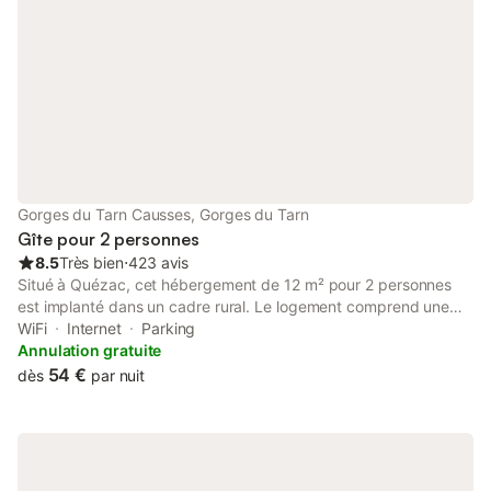
Gorges du Tarn Causses, Gorges du Tarn
Gîte pour 2 personnes
8.5
Très bien
⋅
423 avis
Situé à Quézac, cet hébergement de 12 m² pour 2 personnes
est implanté dans un cadre rural. Le logement comprend une
chambre avec un lit double et une salle de bains privative,
WiFi
Internet
Parking
offrant un espace compact pour les voyageurs souhaitant
Annulation gratuite
explorer les paysages environnants. À l'intérieur, vous trouverez
54 €
dès
par nuit
le chauffage, une armoire et une entrée privée. Le Wi-Fi est
accessible dans tout l'établissement et l'agencement est conçu
pour un séjour fonctionnel. Le site dispose d'un café, d'un
snack-bar et d'un restaurant, avec du vin et des fruits proposés
sur place. Pour les familles, l'établissement met à disposition une