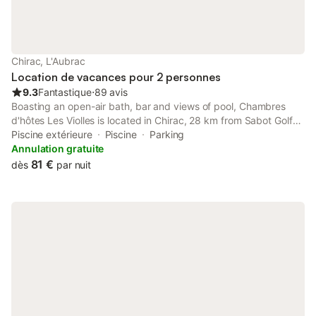
Chirac, L'Aubrac
Location de vacances pour 2 personnes
9.3
Fantastique
⋅
89 avis
Boasting an open-air bath, bar and views of pool, Chambres
d'hôtes Les Violles is located in Chirac, 28 km from Sabot Golf
Course. This bed and breakfast features a private pool, a
Piscine extérieure
Piscine
Parking
garden and free private parking.
Annulation gratuite
81 €
dès
par nuit