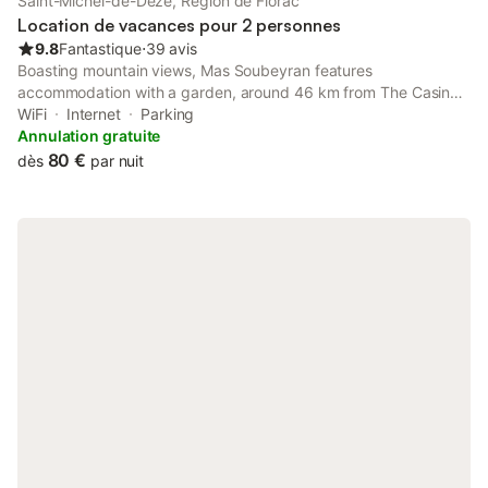
Saint-Michel-de-Dèze, Région de Florac
Location de vacances pour 2 personnes
9.8
Fantastique
⋅
39 avis
Boasting mountain views, Mas Soubeyran features
accommodation with a garden, around 46 km from The Casino
Fumades les Bains. This property offers access to a terrace,
WiFi
Internet
Parking
free private parking and free WiFi.
Annulation gratuite
80 €
dès
par nuit