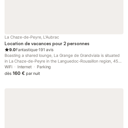
La Chaze-de-Peyre, L'Aubrac
Location de vacances pour 2 personnes
9.0
Fantastique
⋅
191 avis
Boasting a shared lounge, La Grange de Grandviala is situated
in La Chaze-de-Peyre in the Languedoc-Roussillon region, 45
km from Sabot Golf Course. Both free WiFi and parking on-site
WiFi
Internet
Parking
are accessible at the bed and breakfast free of charge.
160 €
dès
par nuit