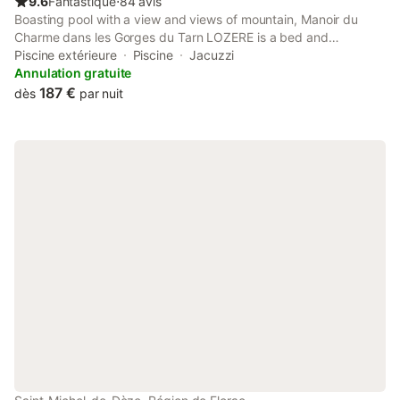
9.6
Fantastique
⋅
84 avis
Boasting pool with a view and views of mountain, Manoir du
Charme dans les Gorges du Tarn LOZERE is a bed and
breakfast set in a historic building in Quézac, 30 km from Aven
Piscine extérieure
Piscine
Jacuzzi
Armand Cave.
Annulation gratuite
187 €
dès
par nuit