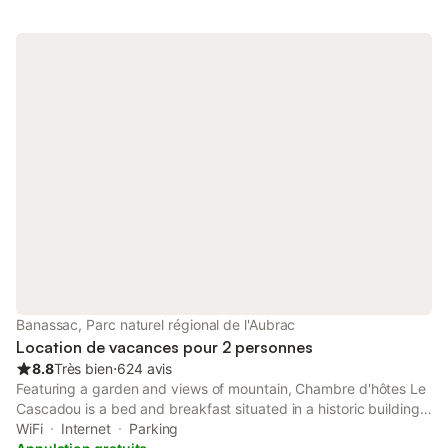
Banassac, Parc naturel régional de l'Aubrac
Location de vacances pour 2 personnes
8.8
Très bien
⋅
624 avis
Featuring a garden and views of mountain, Chambre d'hôtes Le
Cascadou is a bed and breakfast situated in a historic building
in Banassac, 6.9 km from Sabot Golf Course.
WiFi
Internet
Parking