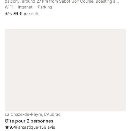
balcony, around 27 km from Sabot Golf Course. Boasting a
shared kitchen, this property also provides guests with a picnic
WiFi
Internet
Parking
area.
76 €
dès
par nuit
La Chaze-de-Peyre, L'Aubrac
Gîte pour 2 personnes
9.4
Fantastique
⋅
159 avis