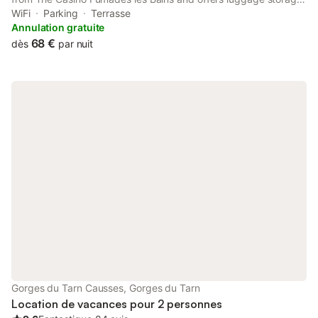
space. Boasting family rooms, this property also provides
WiFi
Parking
Terrasse
guests with a terrace.
Annulation gratuite
68 €
dès
par nuit
Gorges du Tarn Causses, Gorges du Tarn
Location de vacances pour 2 personnes