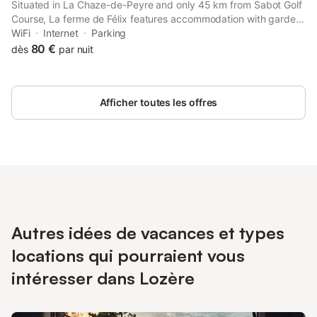
Situated in La Chaze-de-Peyre and only 45 km from Sabot Golf
Course, La ferme de Félix features accommodation with garden
views, free WiFi and free private parking. This guest house has
WiFi
Internet
Parking
a garden.
80 €
dès
par nuit
Afficher toutes les offres
Autres idées de vacances et types
locations qui pourraient vous
intéresser dans Lozère