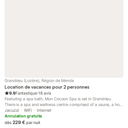
Grandrieu (Lozère), Région de Mende
Location de vacances pour 2 personnes
9.9
Fantastique
⋅
18 avis
Featuring a spa bath, Mon Cocoon Spa is set in Grandrieu.
There is a spa and wellness centre comprised of a sauna, a hot
tub and a hammam. The bed and breakfast also offers free
Jacuzzi
WiFi
Internet
WiFi, free private parking and facilities for disabled guests.
Annulation gratuite
229 €
dès
par nuit