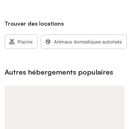
saisons.
Nous privilégions le co
producteurs de notre 
pourquoi notre menu 
Trouver des locations
jours et varie en fonc
terre cévenole nous a
est servi tous les soi
clients du domaine au
Piscine
Animaux domestiques autorisés
comprend entrée, pla
options végétarienne
bien végan sont réali
sous demande préala
l'affluence que nous
Autres hébergements populaires
restaurant, il est imp
votre place au restau
arrivée. Toutes les c
une entrée indépenda
d'une literie de qualit
repos absolu et un sé
Un parking situé à l'
est mis à disposition 
l'année. Petite cham
entrée indépendante