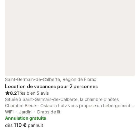
Une salle de bain avec douche à l’italienne et WC adaptée PMR
Parking réservé PMR
Saint-Germain-de-Calberte, Région de Florac
Location de vacances pour 2 personnes
8.2
Très bien
⋅
5 avis
Située à Saint-Germain-de-Calberte, la chambre d’hôtes
Chambre Bleue - Ostau la Lutz vous propose un hébergement
chaleureux de 20 m² pouvant accueillir 2 personnes (lit double
WiFi
Jardin
Draps de lit
160x200). Vous disposerez d’une salle d'eau partagée (douche
Annulation gratuite
italienne). Les équipements comprennent le Wi-Fi, un ventilateur
110 €
dès
par nuit
privé et le petit-déjeuner inclus dans votre séjour. Un lit bébé
est disponible si besoin. Le stationnement est possible dans la