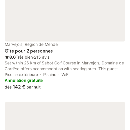
Marvejols, Région de Mende
Gîte pour 2 personnes
8.6
Très bien
⋅
215 avis
Set within 26 km of Sabot Golf Course in Marvejols, Domaine de
Carrière offers accommodation with seating area. This guest
house has a rooftop pool, a garden and free private parking.
Piscine extérieure
Piscine
WiFi
The guest house features family rooms.
Annulation gratuite
142 €
dès
par nuit