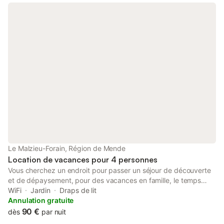
rue. Les fêtes ne sont pas autorisées. Un village vacances est
situé à 4 km de la maison et propose des activités pour tous les
âges, notamment bowling, piscine, tennis, tir à l’arc et
équitation. Vous serez accueillis chaleureusement à votre
arrivée.
Le Malzieu-Forain, Région de Mende
Location de vacances pour 4 personnes
Vous cherchez un endroit pour passer un séjour de découverte
et de dépaysement, pour des vacances en famille, le temps
d'une pose, ou simplement pour s'évader sur les terres de la
WiFi
Jardin
Draps de lit
Margeride, vous serez ici accueillis en toute simplicité par
Annulation gratuite
Valérie et Wilfried. Dans Le Petit Château du Villard, dans un lieu
90 €
dès
par nuit
de nature et de légendes, s’y dégage une ambiance médiévale.