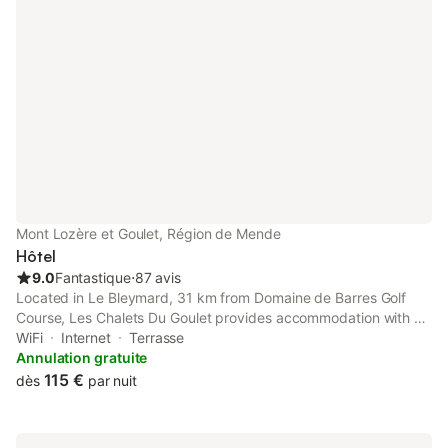
une banquette en 120cm.
Mont Lozère et Goulet, Région de Mende
Hôtel
9.0
Fantastique
⋅
87 avis
Located in Le Bleymard, 31 km from Domaine de Barres Golf
Course, Les Chalets Du Goulet provides accommodation with a
garden, private parking, a shared lounge and a terrace.
WiFi
Internet
Terrasse
Annulation gratuite
115 €
dès
par nuit