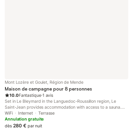
Mont Lozère et Goulet, Région de Mende
Maison de campagne pour 8 personnes
10.0
Fantastique
⋅
1 avis
Set in Le Bleymard in the Languedoc-Roussillon region, Le
Saint-Jean provides accommodation with access to a sauna.
This property offers access to a balcony, free private parking
WiFi
Internet
Terrasse
and free WiFi.
Annulation gratuite
280 €
dès
par nuit