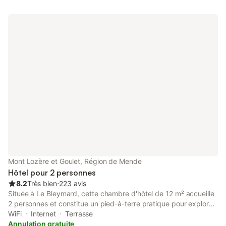
Mont Lozère et Goulet, Région de Mende
Hôtel pour 2 personnes
8.2
Très bien
⋅
223 avis
Située à Le Bleymard, cette chambre d'hôtel de 12 m² accueille
2 personnes et constitue un pied-à-terre pratique pour explorer
la région. L'établissement se trouve à 500 m du centre-ville et à
WiFi
Internet
Terrasse
4,5 km des pistes de ski, offrant un accès facile aux
Annulation gratuite