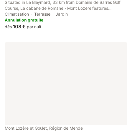
Situated in Le Bleymard, 33 km from Domaine de Barres Golf
Course, La cabane de Romane - Mont Lozère features
accommodation with a garden, free private parking and a
Climatisation
Terrasse
Jardin
terrace. Guests can enjoy mountain views.
Annulation gratuite
108 €
dès
par nuit
Mont Lozère et Goulet, Région de Mende