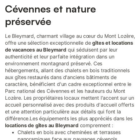
disposition. Possibilité de local vélo, moto, quad et local matériel
Cévennes et nature
de pêche. Les animaux ne sont pas admis.
préservée
Le Bleymard, charmant village au cœur du Mont Lozère,
offre une sélection exceptionnelle de
gîtes et locations
de vacances au Bleymard
qui séduisent par leur
authenticité et leur parfaite intégration dans un
environnement montagnard préservé. Ces
hébergements, allant des chalets en bois traditionnels
aux gîtes restaurés dans d'anciens bâtiments de
caractère, bénéficient d'un cadre exceptionnel entre le
Parc national des Cévennes et les hauteurs du Mont
Lozère. Les propriétaires locaux mettent l'accent sur un
accueil personnalisé avec des produits d'accueil offerts
et une attention particulière aux détails qui font la
différence.Les équipements les plus appréciés dans les
locations de gîtes au Bleymard
comprennent :
Chalets en bois avec cheminées et terrasses
panoramiques face aux paysages cévenols