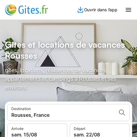
Ouvrir dans l’app
Gîtes et locations de vacances
Rousses
gîtes, locations, résidences de vacances,
appartements et campings à Rousses et ses
environs
Destination
Rousses, France
Arrivée
Départ
sam. 15/08
sam. 22/08