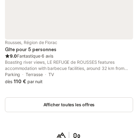
Rousses, Région de Florac
Gîte pour 5 personnes
9.0
Fantastique
⋅
6 avis
Boasting river views, LE REFUGE de ROUSSES features
accommodation with barbecue facilities, around 32 km from
Aven Armand Cave. This property offers access to a terrace
Parking
Terrasse
TV
and free private parking.
110 €
dès
par nuit
Afficher toutes les offres