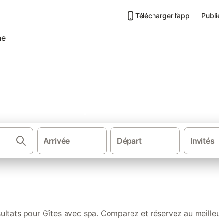
Télécharger l’app
Publi
nces avec spa dans le Tarn-e
Arrivée
Départ
Invités
·
Gîtes et locations de vacances
ultats pour Gîtes avec spa. Comparez et réservez au meilleu