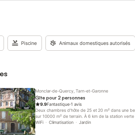
maison : 30 € par semaine
personne, la nuitée est au prix d
raps et lits fait à l'arrivée : 5 €
t par semaine
Piscine
Animaux domestiques autorisés
es
Monclar-de-Quercy, Tarn-et-Garonne
Gîte pour 2 personnes
9.9
Fantastique
⋅
1 avis
Deux chambres d'hôte de 25 et 20 m² dans une bel
sur 10000 m² de terrain. À 6 km de la station vert
profitez de sa base de loisirs aménagée sur un d
WiFi
Climatisation
Jardin
50 ha. C'est une des plus vastes et des mieux équ
avec 3 lacs spécialisés et seul "pavillon bleu" du 