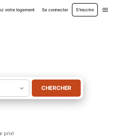
ez votre logement
Se connecter
S'inscrire
t-Garonne
CHERCHER
Gîtes avec spa dans le Tarn-et-Garonne
r prix!