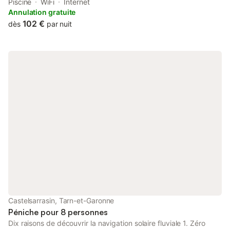
garden views, and access to a sauna. This luxury tent has a
Piscine
WiFi
Internet
plunge pool and a garden.
Annulation gratuite
102 €
dès
par nuit
Castelsarrasin, Tarn-et-Garonne
Péniche pour 8 personnes
Dix raisons de découvrir la navigation solaire fluviale 1. Zéro