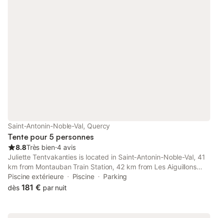
Saint-Antonin-Noble-Val, Quercy
Tente pour 5 personnes
8.8
Très bien
⋅
4 avis
Juliette Tentvakanties is located in Saint-Antonin-Noble-Val, 41
km from Montauban Train Station, 42 km from Les Aiguillons
Golf Course, and 43 km from Roucous Golf Course. There is an
Piscine extérieure
Piscine
Parking
in-house restaurant and free private parking.
181 €
dès
par nuit