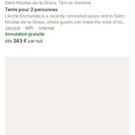
le château est Sur la route de Toulouse à Bordeaux, à 25 km
Saint-Nicolas-de-la-Grave, Tarn-et-Garonne
d'Agen où vous aurez toutes les boutiques pour faire du
Tente pour 2 personnes
Shopping et à 5mn de tous les commerces et d'une Gare SNCF.
L'Arche Enchantée is a recently renovated luxury tent in Saint-
Entouré de champs et d'agricu
Nicolas-de-la-Grave, where guests can make the most of its
garden and barbecue facilities. This property offers access to a
Jacuzzi
WiFi
Internet
terrace, free private parking and free WiFi.
Annulation gratuite
243 €
dès
par nuit