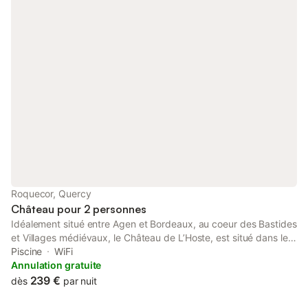
Roquecor, Quercy
Château pour 2 personnes
Idéalement situé entre Agen et Bordeaux, au coeur des Bastides
et Villages médiévaux, le Château de L’Hoste, est situé dans le
Quercy Blanc. Cette demeure d’exception du 17ème siècle
Piscine
WiFi
possède un parc de plus de 4 hectares avec une forêt et des
Annulation gratuite
arbres centenaires ainsi qu’une Piscine L’atmosphère
239 €
dès
par nuit
chaleureuse des lieux ne pourra que vous charmer. La demeure
en pierre blanche du Quercy bénéficie d’une décoration