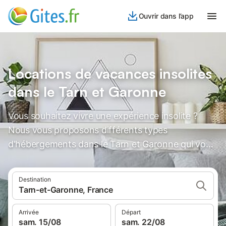
Ouvrir dans l’app
Locations de vacances insolites
dans le Tarn et Garonne
Vous souhaitez vivre une expérience insolite ?
Nous vous proposons différents types
d'hébergements dans le Tarn et Garonne qui vous
laisseront des souvenirs inoubliables.
Destination
Tarn-et-Garonne, France
Arrivée
Départ
sam. 15/08
sam. 22/08