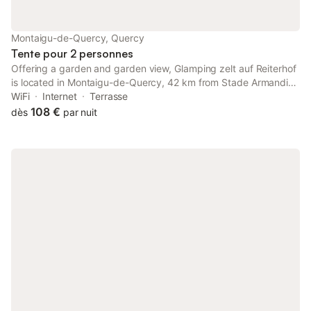
Montaigu-de-Quercy, Quercy
Tente pour 2 personnes
Offering a garden and garden view, Glamping zelt auf Reiterhof
is located in Montaigu-de-Quercy, 42 km from Stade Armandie
and 32 km from Roucous Golf Course.
WiFi
Internet
Terrasse
108 €
dès
par nuit