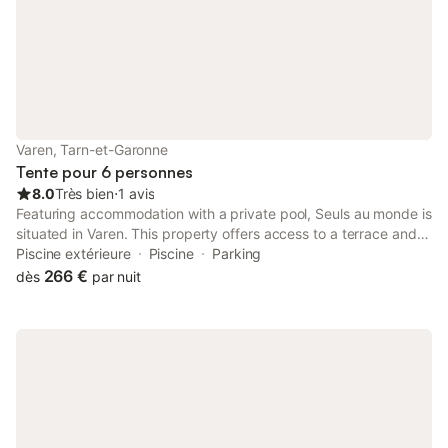
vos moments de détente. L'emplacement permet un accès
facile aux sites locaux, le centre-ville étant situé à moins de 5
km. Veuillez noter que la propriété offre une vue sur les environs
et que toutes les installations sont prévues pour faciliter votre
séjour.
Varen, Tarn-et-Garonne
Tente pour 6 personnes
8.0
Très bien
⋅
1 avis
Featuring accommodation with a private pool, Seuls au monde is
situated in Varen. This property offers access to a terrace and
free private parking. The property is non-smoking and is
Piscine extérieure
Piscine
Parking
located 45 km from Toulouse-Lautrec Museum.
266 €
dès
par nuit