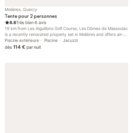
Molières, Quercy
Tente pour 2 personnes
8.8
Très bien
⋅
6 avis
19 km from Les Aiguillons Golf Course, Les Dômes de Massoulac
is a recently renovated property set in Molières and offers air-
conditioned rooms with free WiFi and private parking.
Piscine extérieure
Piscine
Jacuzzi
114 €
dès
par nuit