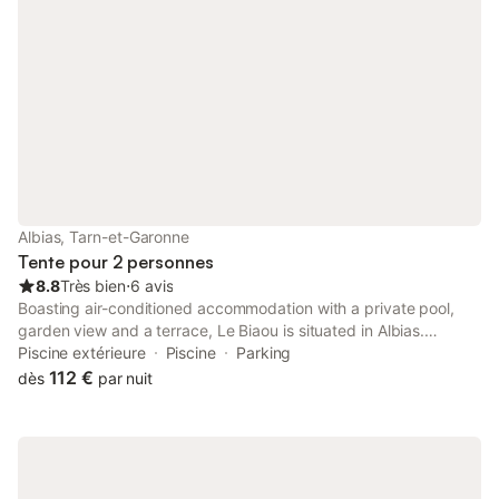
Albias, Tarn-et-Garonne
Tente pour 2 personnes
8.8
Très bien
⋅
6 avis
Boasting air-conditioned accommodation with a private pool,
garden view and a terrace, Le Biaou is situated in Albias.
Located 14 km from Montauban Train Station, the property
Piscine extérieure
Piscine
Parking
features a garden and free private parking.
112 €
dès
par nuit