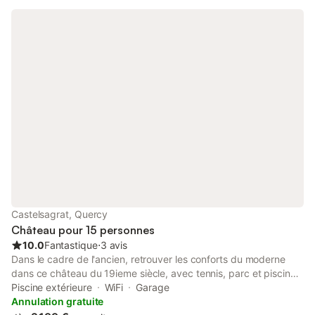
raffinée, mariant le charme à l’ancienne et les éléments
d’époque (sol de pierre d’origine, cheminées et escalier à double
révolution) au confort et à la modernité (Wifi gratuit à la
Bibliothèque, au Bar et au Bar à Vin).
Castelsagrat, Quercy
Château pour 15 personnes
10.0
Fantastique
⋅
3 avis
Dans le cadre de l'ancien, retrouver les conforts du moderne
dans ce château du 19ieme siècle, avec tennis, parc et piscine
prive. Situe à 500m du cœur du village fortifie de Castelsagrat
Piscine extérieure
WiFi
Garage
avec sa boulangerie, café et alimentation, Chateau Plombis
Annulation gratuite