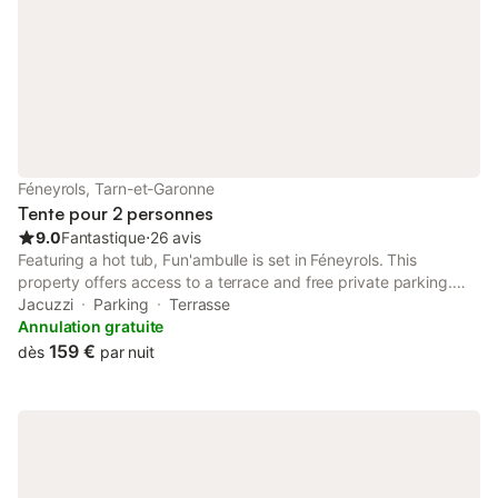
Bidounet vous invite à séjo
Féneyrols, Tarn-et-Garonne
Tente pour 2 personnes
9.0
Fantastique
⋅
26 avis
Featuring a hot tub, Fun'ambulle is set in Féneyrols. This
property offers access to a terrace and free private parking.
The property is non-smoking and is located 41 km from
Jacuzzi
Parking
Terrasse
Toulouse-Lautrec Museum.
Annulation gratuite
159 €
dès
par nuit