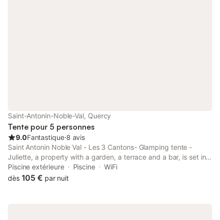
Saint-Antonin-Noble-Val, Quercy
Tente pour 5 personnes
9.0
Fantastique
⋅
8 avis
Saint Antonin Noble Val - Les 3 Cantons- Glamping tente -
Juliette, a property with a garden, a terrace and a bar, is set in
Lavaurette, 34 km from Najac Castle, 41 km from Montauban
Piscine extérieure
Piscine
WiFi
Train Station, as well as 42 km from Les Aiguillons Golf Course.
105 €
dès
par nuit