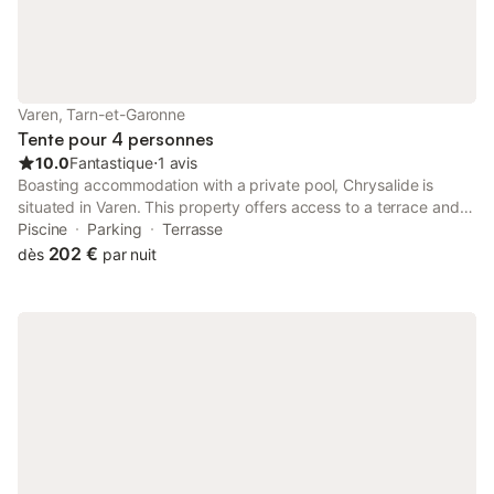
Varen, Tarn-et-Garonne
Tente pour 4 personnes
10.0
Fantastique
⋅
1 avis
Boasting accommodation with a private pool, Chrysalide is
situated in Varen. This property offers access to a terrace and
free private parking. The property is non-smoking and is set 45
Piscine
Parking
Terrasse
km from Toulouse-Lautrec Museum.
202 €
dès
par nuit