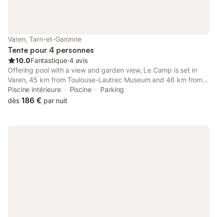
4 salons lumineux, dont : salle à manger avec cheminée
sculptée salon cheminée & piano à queue salon bibliothèque
salle cinéma ⸻ 🎾 Loisirs & détente • Piscine chauffée de 15
m (mai → septembre) • Terrain de tennis privé • Billard • Pool
Varen, Tarn-et-Garonne
house équipé : ping-pong, raquettes de tennis, ballons, pétanqu
Tente pour 4 personnes
10.0
Fantastique
⋅
4 avis
Offering pool with a view and garden view, Le Camp is set in
Varen, 45 km from Toulouse-Lautrec Museum and 46 km from
Albi Cathedral. This property offers access to a terrace and free
Piscine intérieure
Piscine
Parking
private parking.
186 €
dès
par nuit