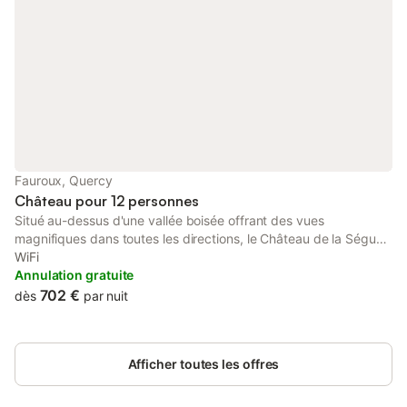
Fauroux, Quercy
Château pour 12 personnes
Situé au-dessus d'une vallée boisée offrant des vues
magnifiques dans toutes les directions, le Château de la Ségue
est un château de conte de fées à taille humaine. L'intérieur a
WiFi
été élégamment modernisé pour allier le confort du XXIe siècle
Annulation gratuite
au charme de la conception originale du XVIIIe siècle. Proposant
702 €
dès
par nuit
des espaces partagés conviviaux et des chambres tranquilles,
le Château de la Ségue est l'endroit idéal pour un groupe d'amis
souhaitant passer du temps ensemble, pour une famille élargie
Afficher toutes les offres
célébrant une occasion mémorable, ou pour des retraites de
méditation, de yoga ou de danse.