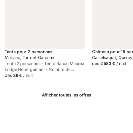
Tente pour 2 personnes
Château pour 15 pe
Moissac, Tarn-et-Garonne
Castelsagrat, Quercy
Tente 2 personnes - Tente Rando Moorea
dès
2 583 €
/
nuit
Lodge Hébergement - Nombre de
chambres: 1 - 1 chambre: 2 lits simples -
dès
38 €
/
nuit
Ancienneté de l'hébergement: Moins de 1
an Équipements - Type de cuisine: Pas
de cuisine - Pas de douche et sanitaires
Afficher toutes les offres
dans l'hébergement, équipements
collectifs disponibles - Linge de lit: Non
disponible - Couettes ou couvertures non
inclues - Oreillers inclus - Linge de
toilette: Non disponible Animaux - Les
montants indiqués sont susceptibles
Connectez-vous et économisez
Se connecter