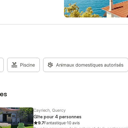
l’italienne et vasque est
t baignée de lumière grâce à sa
ée (fumée bien sûr !). Toilettes
nts, et spacieux ! Sur la
n bois, à l’ombre de l’olivier, un
vous attend, pour vous détendre
 journée, après de super visites
e belle région 😃 Sur la terrasse
, une table pour 4, un hamac et
çoire vous attendront. 2
 et des chaises longues
nt le bord de la piscine, à
Piscine
Animaux domestiques autorisés
avec la chambre d’hôtes ! Il est
ent possible, si vous êtes plus
 de louer à la fois la chambre
t le gîte pour privatiser
es
nt la partie locative de la m
Cayriech, Quercy
Gîte pour 4 personnes
9.7
Fantastique
⋅
10 avis