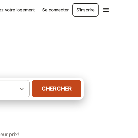
ez votre logement
Se connecter
S'inscrire
 le Tarn-et-
CHERCHER
es pour groupe dans le Tarn-et-Garonne
eur prix!