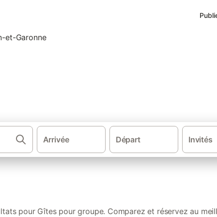
Publi
s de vacances pour groupe dans
Arrivée
Départ
Invités
·
Gîtes et locations de vacances
Gît
ltats pour Gîtes pour groupe. Comparez et réservez au meill