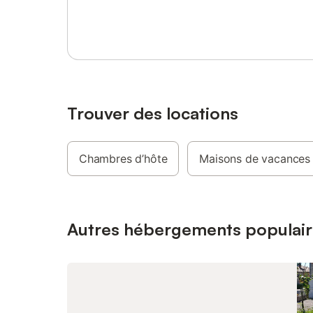
Se connecter ou s'inscrire
Sur place cheval et âne appartenant à la
douche à 
propriétaire Aux alentours, nombreuses
égalemen
randonnées et visites de petits villages
baie vitr
pittoresques Location linge de toilette et
indépenda
linge de maison : 30 € par semaine
terrasse e
Location draps et lits fait à l'arrivée : 5 €
jacuzzi 
par lit et par semaine
en fin de
dans notr
Trouver des locations
privative
une balan
loveuses
Chambres d’hôte
Maisons de vacances
habillero
partager 
complètem
nombreux,
d’hôtes e
Autres hébergements populair
entièreme