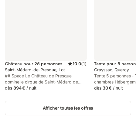
Château pour 25 personnes
10.0
(
1
)
Tente pour 5 perso
Saint-Médard-de-Presque, Lot
Crayssac, Quercy
## Space Le Château de Presque
Tente 5 personnes - 
domine le cirque de Saint-Médard de
chambres Hébergeme
Presque. Au rez-de-chaussée du château
dès
894 €
/
nuit
l'hébergement: 25m²
dès
30 €
/
nuit
vous pourrez admirer la superbe
chambres: 2 - Nombre
chapelle, la salle de réception voutée et
1 - Nombre de toilett
l'office. Vous accédez au 1er étage en
couverte - 1 chambre:
Afficher toutes les offres
empruntant l'escalier principal en pierre.
190x80cm - 1 chambre
La chambre du roi offre une vue sur la
pour 2 personnes 190
cour et sur l'allée centrale du Château et
190x80cm Équipemen
possède une magnifique cheminée. La
cuisine: Coin cuisine