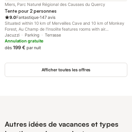
Miers, Parc Naturel Régional des Causses du Quercy
Tente pour 2 personnes
9.0
Fantastique
⋅
147 avis
Situated within 10 km of Merveilles Cave and 10 km of Monkey
Forest, Au Champ de l'Insolite features rooms with air
conditioning and a private bathroom in Miers. This property
Jacuzzi
Parking
Terrasse
offers access to a terrace and free private parking.
Annulation gratuite
199 €
dès
par nuit
Afficher toutes les offres
Autres idées de vacances et types