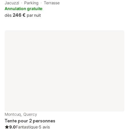
parking. Guests can use the spa and wellness centre with a hot
Jacuzzi
Parking
Terrasse
tub, and open-air bath, as well as a garden.
Annulation gratuite
246 €
dès
par nuit
Montcuq, Quercy
Tente pour 2 personnes
9.0
Fantastique
⋅
5 avis