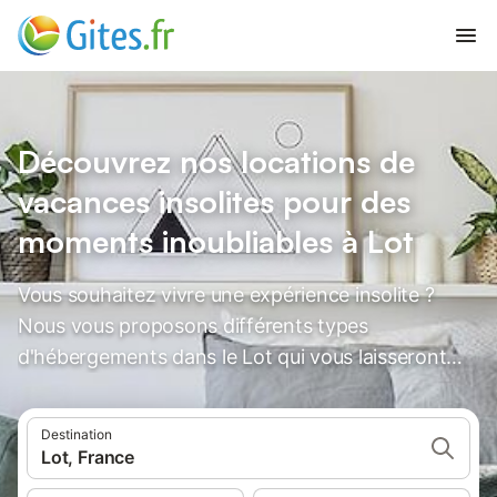
Découvrez nos locations de
vacances insolites pour des
moments inoubliables à Lot
Vous souhaitez vivre une expérience insolite ?
Nous vous proposons différents types
d'hébergements dans le Lot qui vous laisseront
des souvenirs inoubliables.
Destination
Lot, France