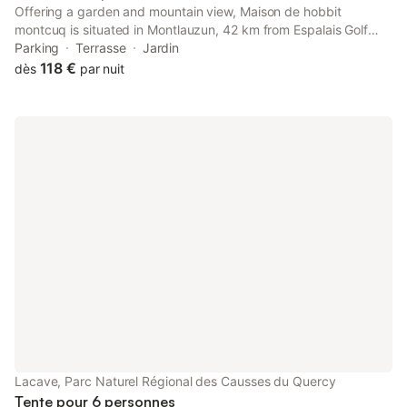
Offering a garden and mountain view, Maison de hobbit
montcuq is situated in Montlauzun, 42 km from Espalais Golf
Club and 45 km from Les Aiguillons Golf Course. This property
Parking
Terrasse
Jardin
offers access to a terrace and free private parking.
118 €
dès
par nuit
Lacave, Parc Naturel Régional des Causses du Quercy
Tente pour 6 personnes