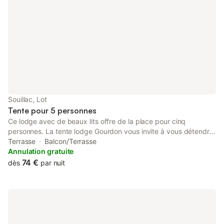
Souillac, Lot
Tente pour 5 personnes
Ce lodge avec de beaux lits offre de la place pour cinq
personnes. La tente lodge Gourdon vous invite à vous détendre
après avoir participé aux nombreuses activités que propose le
Terrasse
Balcon/Terrasse
parc et ses environs. Elle dispose d’une cuisine et de deux
Annulation gratuite
unités de couchage pour deux ou trois personnes. Curieux de
74 €
dès
par nuit
savoir ce qui est présent dans cet hébergement ? Cliquez
ensuite sur la liste d'inventaire.