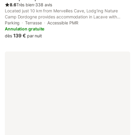
8.6
Très bien
⋅
338 avis
Located just 10 km from Merveilles Cave, Lodg'ing Nature
Camp Dordogne provides accommodation in Lacave with
access to a private beach area, barbecue facilities, as well as a
Parking
Terrasse
Accessible PMR
shared kitchen.
Annulation gratuite
139 €
dès
par nuit