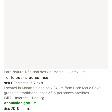
Parc Naturel Régional des Causses du Quercy, Lot
Tente pour 5 personnes
9.0
Fantastique
⋅
7 avis
Located in Montbrun and only 34 km from Pech Merle Cave,
grand tipi traditionnel pour 2 à 5 personnes provides
accommodation with garden views, free WiFi and free private
WiFi
Internet
Parking
parking. This luxury tent offers a garden, a terrace, as well as a
Annulation gratuite
bar.
70 €
dès
par nuit