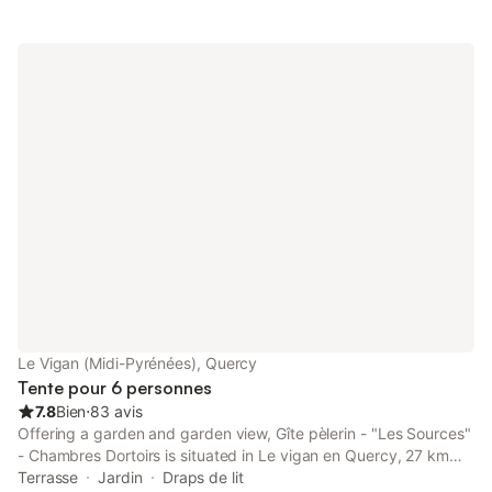
Le Vigan (Midi-Pyrénées), Quercy
Tente pour 6 personnes
7.8
Bien
⋅
83 avis
Offering a garden and garden view, Gîte pèlerin - "Les Sources"
- Chambres Dortoirs is situated in Le vigan en Quercy, 27 km
from Sarlat-la-Canéda Train Station and 27 km from Monkey
Terrasse
Jardin
Draps de lit