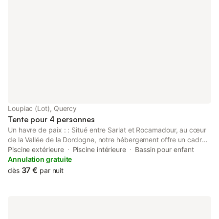
Loupiac (Lot), Quercy
Tente pour 4 personnes
Un havre de paix : : Situé entre Sarlat et Rocamadour, au cœur
de la Vallée de la Dordogne, notre hébergement offre un cadre
naturel et ombragé pour un dépaysement total. Ouvert d'Avril à
Piscine extérieure
Piscine intérieure
Bassin pour enfant
Septembre, nos résidents peuvent profiter de la piscine
Annulation gratuite
couverte et chauffée pour se détendre après une journée de
37 €
dès
par nuit
visites. ` Activités et divertissements : : Tout au long de la
saison, nous proposons une multitude d'activités pour toute la
famille. En journée, laissez-vous tenter par l'aquagym, le jeu de
gel, le lancer de haches, la chasse au trésor ou l'escape game.
En juillet et août, nous organisons des soirées concerts, des