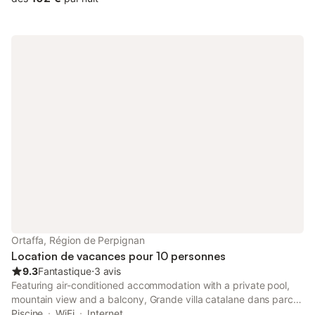
Ortaffa, Région de Perpignan
Location de vacances pour 10 personnes
9.3
Fantastique
⋅
3 avis
Featuring air-conditioned accommodation with a private pool,
mountain view and a balcony, Grande villa catalane dans parc
aux oliviers is located in Ortaffa.
Piscine
WiFi
Internet