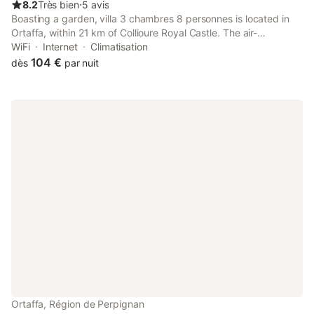
8.2
Très bien
⋅
5 avis
Boasting a garden, villa 3 chambres 8 personnes is located in
Ortaffa, within 21 km of Collioure Royal Castle. The air-
conditioned accommodation is 49 km from Dalí Museum, and
WiFi
Internet
Climatisation
guests can benefit from on-site private parking and
104 €
dès
par nuit
complimentary WiFi.
Ortaffa, Région de Perpignan