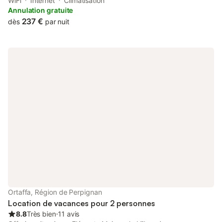
and air conditioning. This property offers access to a terrace
WiFi
Internet
Climatisation
and free private parking.
Annulation gratuite
237 €
dès
par nuit
Ortaffa, Région de Perpignan
Location de vacances pour 2 personnes
8.8
Très bien
⋅
11 avis