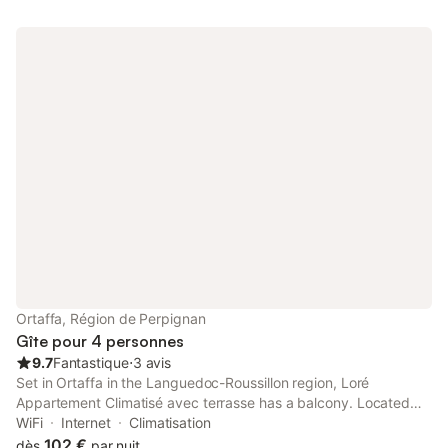
Ortaffa, Région de Perpignan
Gîte pour 4 personnes
9.7
Fantastique
⋅
3 avis
Set in Ortaffa in the Languedoc-Roussillon region, Loré
Appartement Climatisé avec terrasse has a balcony. Located
around 19 km from Stade Gilbert Brutus, the apartment is also
WiFi
Internet
Climatisation
20 km away from Collioure Royal Castle.
102 €
dès
par nuit