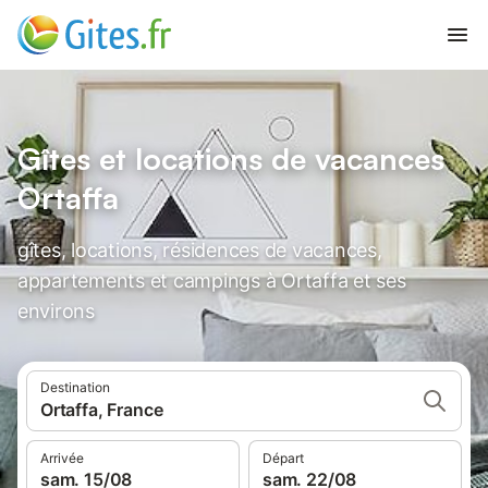
Gîtes et locations de vacances
Ortaffa
gîtes, locations, résidences de vacances,
appartements et campings à Ortaffa et ses
environs
Destination
Ortaffa, France
Arrivée
Départ
sam. 15/08
sam. 22/08