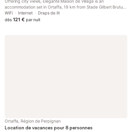
Offering city views, Elégante Maison de Village is an
accommodation set in Ortaffa, 19 km from Stade Gilbert Brutus
and 20 km from Collioure Royal Castle. This property offers
WiFi
Internet
Draps de lit
access to a balcony, free private parking and free WiFi.
121 €
dès
par nuit
Ortaffa, Région de Perpignan
Location de vacances pour 8 personnes