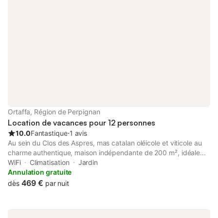
Ortaffa, Région de Perpignan
Location de vacances pour 12 personnes
10.0
Fantastique
⋅
1 avis
Au sein du Clos des Aspres, mas catalan oléicole et viticole au
charme authentique, maison indépendante de 200 m², idéale
pour se ressourcer au calme entre amis ou en famille, le temps
WiFi
Climatisation
Jardin
d’un week end ou pour passer vos vacances. Le Gite du Clos
Annulation gratuite
des Aspres est composé de vastes pièces accueillantes et
469 €
dès
par nuit
confortables à la décoration soignée, largement ouvertes sur le
jardin méditerranéen et sa piscine. La maison parfaitement
équipée et climatisée : 4 chambres, literie haut de gamme ,