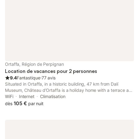
Ortaffa, Région de Perpignan
Location de vacances pour 2 personnes
9.4
Fantastique
⋅
77 avis
Situated in Ortaffa, in a historic building, 47 km from Dalí
Museum, Château d'Ortaffa is a holiday home with a terrace and
shared lounge. This holiday home features free private parking
WiFi
Internet
Climatisation
and room service.
105 €
dès
par nuit