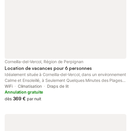
Corneilla-del-Vercol, Région de Perpignan
Location de vacances pour 6 personnes
Idéalement située à Corneilla-del-Vercol, dans un environnement
Calme et Ensoleillé, à Seulement Quelques Minutes des Plages
de Saint-Cyprien et du Centre de Perpignan. Pouvant accueillir
WiFi
Climatisation
Draps de lit
6 Personnes Exposition Plein Sud Jardin Intime Piscine au
Annulation gratuite
Chlore Balnéo Couloir de Nage 8mx4m avec Douche extérieur
369 €
dès
par nuit
Parfait pour se Rafraîchir lors des Journées Estivales Joliment
Aménagé avec Terrasses, Barbecue, Plancha Table etc... Sa
Pièce de Vie Ouverte sur le Jardin lumineuse et conviviale,
équipée de la Clim, la Télé avec ses Chaines, du Wifi, Canapé
relax, Cheminée insert et d’un espace repas La Cuisine