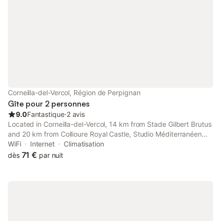
reste à découvrir comme la ville de Céret et son musée d'art
moderne ou encore de multiples randonnées aux lacs des
Bouillouses où vous pourrez peut être trouver quelques cèpes.
Corneilla-del-Vercol, Région de Perpignan
Gîte pour 2 personnes
9.0
Fantastique
⋅
2 avis
Located in Corneilla-del-Vercol, 14 km from Stade Gilbert Brutus
and 20 km from Collioure Royal Castle, Studio Méditerranéen
offers air conditioning. This property offers access to a balcony,
WiFi
Internet
Climatisation
a pool table, free private parking and free WiFi.
71 €
dès
par nuit