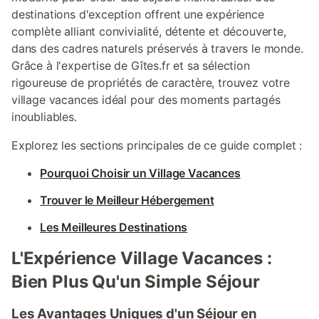
nappes et torchons) n’est pas fourni. Le
destinations d'exception offrent une expérience
ménage est à exécuter, par vos soins, à
complète alliant convivialité, détente et découverte,
la fin du séjour. Une option ménage de fin
dans des cadres naturels préservés à travers le monde.
de séjour est proposée pour un montant
Grâce à l'expertise de Gîtes.fr et sa sélection
de 60 € (à préciser au moins 48h avant
l’arrivée). Une option location de linge de
rigoureuse de propriétés de caractère, trouvez votre
lit et serviettes est proposée sur devis (à
village vacances idéal pour des moments partagés
préciser au moins 48h avant l’arrivée).
inoubliables.
Possibilité de les louer pour le séjour, tarif
sur devis, contacter l'agence au :
Explorez les sections principales de ce guide complet :
[hidden]. Prestations optionnelles à régler
sur place et à réserver avant votre
Pourquoi Choisir un Village Vacances
arrivée : . Linge 2 personnes : 45.0 € Par
séjour . Linge 3 personnes : 65.0 € Par
Trouver le Meilleur Hébergement
séjour . Lin
Les Meilleures Destinations
L'Expérience Village Vacances :
Bien Plus Qu'un Simple Séjour
Les Avantages Uniques d'un Séjour en