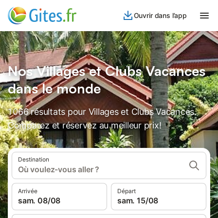
Ouvrir dans l’app
Nos Villages et Clubs Vacances
dans le monde
1 066 résultats pour Villages et Clubs Vacances.
Comparez et réservez au meilleur prix!
Destination
Où voulez-vous aller ?
Arrivée
Départ
sam. 08/08
sam. 15/08