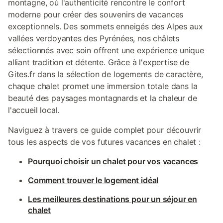
montagne, où l'authenticité rencontre le confort
lavabo. 1er étage : Spacieux séjour
accessibles en voiture
moderne pour créer des souvenirs de vacances
aménagé jusqu'au pignon (40 m²) avec
snowboard et ski de 
exceptionnels. Des sommets enneigés des Alpes aux
poêle suédois, coin salon, table de repas,
région un paradis po
cuisine séparée par un comptoir (four).
sports d'hiver. Pour 
vallées verdoyantes des Pyrénées, nos châlets
WC séparé. Depuis le séjour, escalier
sécurité, nous vous
sélectionnés avec soin offrent une expérience unique
menant à la galerie ouverte avec 4
pneus hiver et des c
alliant tradition et détente. Grâce à l'expertise de
matelas individuels (forte pente de toit). -
pendant la saison des
Gites.fr dans la sélection de logements de caractère,
--------------------------------------- La
alpages et les vallée
chaque chalet promet une immersion totale dans la
taxe de séjour est à payer sur place.
de sentiers de rando
Frais de service : 10 €/personne (facturés
cycliste, tandis que l
beauté des paysages montagnards et la chaleur de
lors de la réservation). Nettoyage final :
vallée de Kandertal in
l'accueil local.
130 € (facturé lors de la réservation). La
promenades, des piq
taxe de séjour est à payer sur place. Le
explorations. Saveurs
Naviguez à travers ce guide complet pour découvrir
propriétaire fournit le linge de lit : 15
proximité Après vos 
tous les aspects de vos futures vacances en chalet :
CHF/personne. Prestations supplémenta
une authentique cuisi
restaurant
Pourquoi choisir un chalet pour vos vacances
Comment trouver le logement idéal
Les meilleures destinations pour un séjour en
chalet