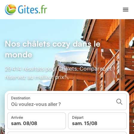
Nos châlets cozy dans le
monde
29 414 résultats pour Châlets. Comparez et
réservez au meilleur prix!
Destination
Où voulez-vous aller ?
Arrivée
Départ
sam. 08/08
sam. 15/08