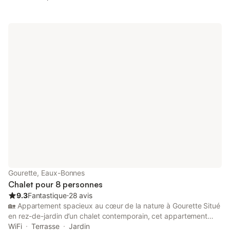
literie en excellent état. 2 chambres dont une parentale avec
salle d'eau & douche hydromassante. Accueil personnalisé par
les propriétaires. Vue imprenable sur les montagnes depuis le
balcon & le jardin (transats, table de jardin & barbecue). Accès à
pieds (200m maxi) des commerces, pistes de skis et départs de
randonnées. Pour plus de détails, voir sur le site du nom du
chalet. Bienvenue.
Gourette, Eaux-Bonnes
Chalet pour 8 personnes
9.3
Fantastique
⋅
28 avis
🏡 Appartement spacieux au cœur de la nature à Gourette Situé
en rez-de-jardin d’un chalet contemporain, cet appartement
confortable et décoré avec goût bénéficie d’un environnement
WiFi
Terrasse
Jardin