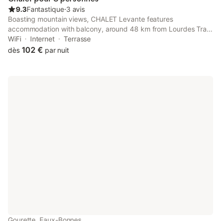
9.3
Fantastique
⋅
3 avis
Boasting mountain views, CHALET Levante features
accommodation with balcony, around 48 km from Lourdes Train
Station. This property offers access to a terrace, free private
WiFi
Internet
Terrasse
parking and free WiFi.
102 €
dès
par nuit
Gourette, Eaux-Bonnes