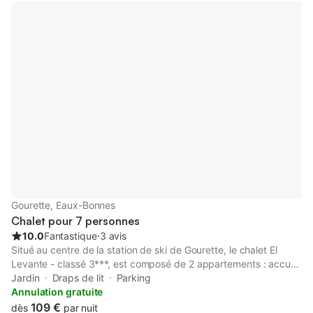
Gourette, Eaux-Bonnes
Chalet pour 7 personnes
10.0
Fantastique
⋅
3 avis
Situé au centre de la station de ski de Gourette, le chalet El
Levante - classé 3***, est composé de 2 appartements : accueil
8 personnes au RDC et 6 personnes à l'étage. Tout confort avec
Jardin
Draps de lit
Parking
garage & parking privatifs, cheminée & insert (bois fourni) dans
Annulation gratuite
salle à manger/salon, cuisine équipée "comme à la maison",
109 €
dès
par nuit