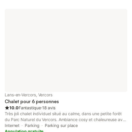
Wi-Fi. Terrasse avec salon de jardin, barbecue. Local skis &
vélos. Gîte mitoyen au logement des propriétaires, parking
commun. Possibilité 1 pers. supplément sur demande (dans
Ch.3). A proximité : 550km sentiers balisés, Randos d'ânes, Ski
Alpin & Nordique, patinoire, restaurants, 150 Km pistes VTT,
commerces, cinéma, golf. Foulée Blanche, Festival Film de la
Montagne.
Lans-en-Vercors, Vercors
Chalet pour 6 personnes
10.0
Fantastique
⋅
18 avis
Très joli chalet individuel situé au calme, dans une petite forêt
du Parc Naturel du Vercors. Ambiance cosy et chaleureuse avec
tout le confort. Cadre montagnard apaisant idéal pour se
Internet
Parking
Parking sur place
ressourcer, faire le plein d'air pur ou pour profiter des
Annulation gratuite