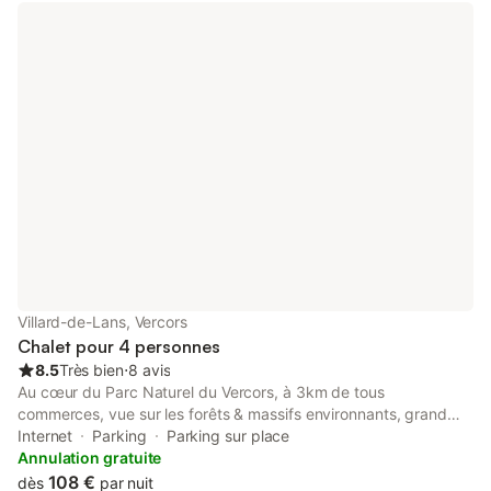
commun. Garage couvert & fermé. Wifi. Randos Vtt & pédestres
au départ du gîte, ski. Accueil vélo & moto.
Villard-de-Lans, Vercors
Chalet pour 4 personnes
8.5
Très bien
⋅
8 avis
Au cœur du Parc Naturel du Vercors, à 3km de tous
commerces, vue sur les forêts & massifs environnants, grand
chalet mitoyen au logement propriétaire. Au rdc avec accès à la
Internet
Parking
Parking sur place
terrasse privative exposée sud, gîte aménagé de plain pied.
Annulation gratuite
Accès indépendant via le balcon couvert. Garage pour skis &
108 €
dès
par nuit