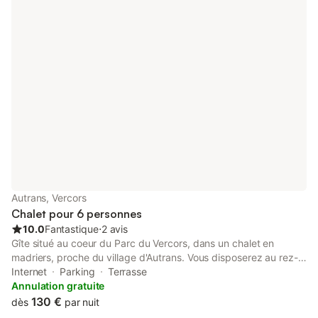
Chambre avec 2 lits 80x200 ou 1 lit 160x200, salle d'eau.
Chauffage au sol (Chaudière à granulés bois). Jolie terrasse en
bois, jardin, salon de jardin, parking.
Autrans, Vercors
Chalet pour 6 personnes
10.0
Fantastique
⋅
2 avis
Gîte situé au coeur du Parc du Vercors, dans un chalet en
madriers, proche du village d'Autrans. Vous disposerez au rez-
de-chaussée d'un beau séjour-cuisine & coin salon, Chambre 1 (
Internet
Parking
Terrasse
lit 2 personnes), salle d'eau, wc. A l'étage : Ch.2 (2 lits 1 pers.),
Annulation gratuite
Ch.3 (2 lits 1 pers). Chauffage au sol au rez-de-chaussée, lave-
130 €
dès
par nuit
linge, congélateur, lave-vaisselle, micro-ondes, TV écran plat,