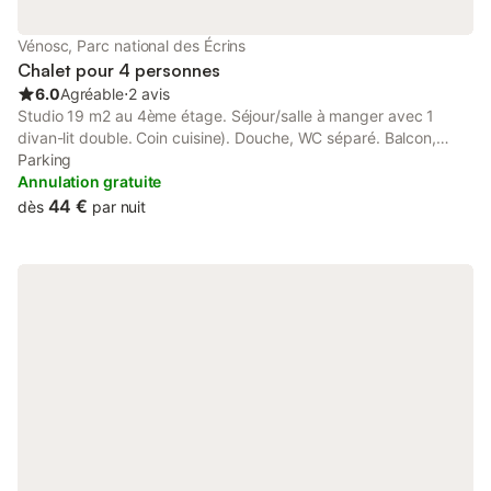
état de propreté. Dans le cas contraire, un forfait ménage sera
facturé Contactez le représentant Odalys (Frédéric Guignard au
Vénosc, Parc national des Écrins
06 31 78 91 02) impérativement 5 jours avant votre arrivée afin
Chalet pour 4 personnes
de convenir avec lui de
6.0
Agréable
⋅
2 avis
Studio 19 m2 au 4ème étage. Séjour/salle à manger avec 1
divan-lit double. Coin cuisine). Douche, WC séparé. Balcon,
situation sud. Batiment Alpheratz.
Parking
Annulation gratuite
44 €
dès
par nuit