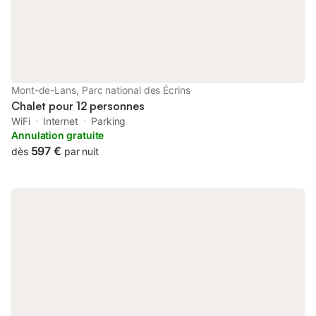
membres de votre groupe. La propriété propose un excellent
ratio entre ses cinq chambres et leurs salles de bains
attenantes. Les enfants adoreront leur dortoir, pensé comme un
refuge juste pour eux, tandis que les chambres doubles offrent
un confort apaisant, certaines ouvrant directement sur
l’extérieur. La pièce de vie est l’un des grands atouts du chalet.
Son salon, tourné vers un poêle à bois, et son comptoir boisé
Mont-de-Lans, Parc national des Écrins
créent une atmosphère chaleureuse dès le retour des
Chalet pour 12 personnes
WiFi
Internet
Parking
Annulation gratuite
597 €
dès
par nuit