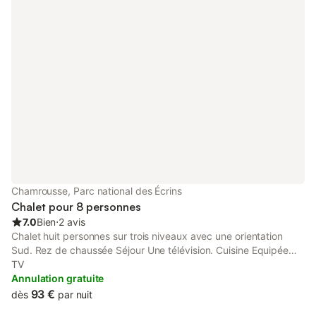
Chamrousse, Parc national des Écrins
Chalet pour 8 personnes
7.0
Bien
⋅
2 avis
Chalet huit personnes sur trois niveaux avec une orientation
Sud. Rez de chaussée Séjour Une télévision. Cuisine Equipée
d'un réfrigérateur, de plaques électriques, d'un four, d'un micro
TV
ondes et d'un lave vaisselle. Premier étage Chambre 1 Un lit
Annulation gratuite
double 140*200. Chambre 2 Un lit superposé 90*200. Chambre
93 €
dès
par nuit
3 Un lit double 140*200. Salle de bains/WC Salle de bains avec