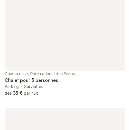
(1x2 pers, 140x190) + 1 lit simple (80x190) - Une salle de bain
avec baignoire, sèche-cheveux, sèche serviette, étendage et
WC indépendants - Appareil à raclette , jeux de société et
casier à skis - Parking extérieur public (hors résidence) - Le
logement est équipé de couettes, de couvertures (2) et
d’oreillers. La résidence « Les Villages du Bachat » est située au
pied des pistes et à proximité des petits commerces,
restaurants et toutes autres commodités. Les draps, serviettes
et le ménage de fin de séjour sont en supplément : - Ménage fin
de séjour : 70€ - Pack draps : 16€ / lits - Pack serviettes : 12€ /
kit / personnes Une empreinte de caution de 500€ est
demandée à votre arrivée. Nb : Cartes Maestro, American
express, chèques et espèces non acceptés. Attention : veuillez
Chamrousse, Parc national des Écrins
noter que la remise des clés ne s'effectue pas à l'adr
Chalet pour 5 personnes
Parking
Serviettes
35 €
dès
par nuit