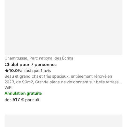
Chamrousse, Parc national des Écrins
Chalet pour 7 personnes
10.0
Fantastique
⋅
1 avis
Beau et grand chalet très spacieux, entièrement rénové en
2023, de 90m2, Grande pièce de vie donnant sur belle terrasse
sécurisée, offrant une vue imprenable sur le massif du Vercors.
WiFi
Exposition plein soleil Sud/ouest Cuisine entièrement équipée,
Annulation gratuite
3chambres (7couchages confortables) , 1 salle de douche, 1
517 €
dès
par nuit
WC. Grand placard à skis/chaussures à l'entrée. Situé à 300 m
des pistes de ski et 400 m du centre commercial.
EQUIPEMENT: *** Cuisine parfaitement équipée:
réfrigérateur/congélateur, micro-onde, plaque induction, four