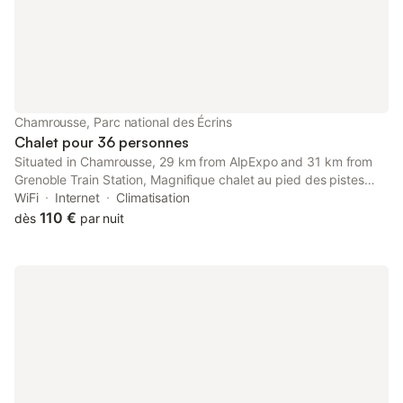
Chamrousse, Parc national des Écrins
Chalet pour 36 personnes
Situated in Chamrousse, 29 km from AlpExpo and 31 km from
Grenoble Train Station, Magnifique chalet au pied des pistes
features air-conditioned accommodation with a terrace and free
WiFi
Internet
Climatisation
WiFi. Guests staying at this chalet have access to a balcony.
110 €
dès
par nuit