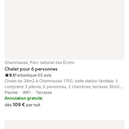
Chamrousse, Parc national des Écrins
Chalet pour 6 personnes
9.1
Fantastique
⋅
55 avis
Chalet de 38m2 à Chamrousse 1750, belle station familiale. Il
comprend 3 pièces, 6 personnes, 2 chambres, terrasse 35m2
avec abris, proximité centre station et commodités (800m).
Piscine
WiFi
Terrasse
Navette gratuite à proximité. WC et SdB séparés, chambre
Annulation gratuite
enfants 3 lits dont 2 superposés, chambre adultes 1 lit double,
109 €
dès
par nuit
coin salon avec 1 banquette-lit, nombreux rangements, local
avec entrée de service, TV écran plat et satellite, lecteur DVD
Blu-Ray, aspirateur, sèche-cheveux. Coin cuisine équipée : four
traditionnel, lave-vaisselle, four micro-ondes, congélateur,