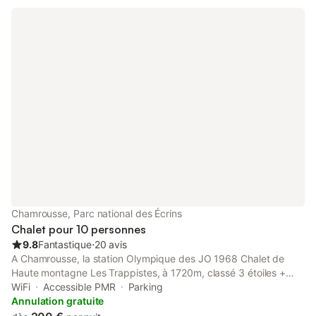
Chamrousse, Parc national des Écrins
Chalet pour 10 personnes
9.8
Fantastique
⋅
20 avis
A Chamrousse, la station Olympique des JO 1968 Chalet de
Haute montagne Les Trappistes, à 1720m, classé 3 étoiles +
"Wifi Internet" à 400m des pistes, des randonnées d'Hiver
WiFi
Accessible PMR
Parking
comme d'Été jusqu'à 2970m, Grenoble à ces pieds, le Vercors
Annulation gratuite
juste en face, à proximité, environ 15 kms le casino d'Uriage ,