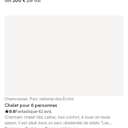
200 €
dès
par nuit
Cure Thermale, et Golf Sport d'Hiver: La glisse, ski piste de
randonnée de Fond, raquette, luge, patin à glace, plongé sous
la glace, piscine, moto neige, conduite auto sur glace, Snoow
parck et initiation à toutes les nouvelles glisses . Sport d'Été:
Découverte nature, randonnée (33 kms de sentier), escalade,
Via ferrata, parcours accro branche, VTT de descente,
parapente, course de côte, champignon, Pêche dans les lacs de
montagne, Escalade sur sites naturels, Alpinisme, Parcours dans
les arbres Monster-bike : Location de trottinettes tout terrain,
Centre équestre : Promenades à cheval et Poney Quads 500
cm3 4X4 : Cinéma, bibliothèque, baignade en lac tennis Chalet
Les Trappistes se trouve à 400m de la galerie marchande et
des commerces. Chauffage exclusivement au bois, avec Poêle
France Turbo 11 KW, (bois fourni) Rez de chaussé Hall d'entrée
avec rangement Cuisine toute équipée, four, micro-
onde,réfrigérateur congélateur, lave-vaisselle .... Séjour avec
canapé, fauteuils, télévision 82cm et radio FM Salles de bain
Chamrousse, Parc national des Écrins
douche, WC indépendant A l'étage, Chambres 1 et 2 4
Chalet pour 6 personnes
couchages par cha
9.6
Fantastique
⋅
42 avis
Charmant chalet très calme, tout confort, à louer en toute
saison. Il est situé dans un parc résidentiel de loisirs "Les