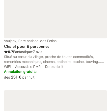
Vaujany, Parc national des Écrins
Chalet pour 8 personnes
9.7
Fantastique
⋅
7 avis
Situé au cœur du village, proche de toutes commodités,
remontées mécaniques, cinéma, patinoire, piscine, bowling…
appartement de 80 m2 dans un chalet de montagne neuf avec
WiFi
Accessible PMR
Draps de lit
aménagement de qualité. Cuisine toute équipée (plaque vitro
Annulation gratuite
céramique, four, lave vaisselle, Nespresso,...) ouverte sur pièce
231 €
dès
par nuit
à vivre. 2 chambres de 2 couchages (lit de 160x200),
mezzanine avec 2 couchages (190x90). 2 salles de douches,
2WC. Sèches chaussures et range ski à l’entrée du logement.
Balcon sud avec vue sur le massif des Grandes Rousses. Proche
parking couvert et gratuit.