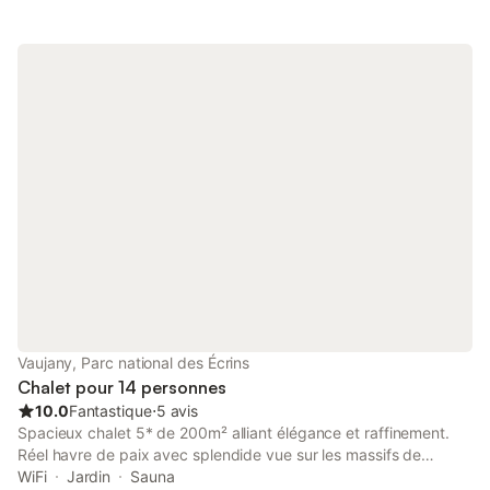
Vaujany, Parc national des Écrins
Chalet pour 14 personnes
10.0
Fantastique
⋅
5 avis
Spacieux chalet 5* de 200m² alliant élégance et raffinement.
Réel havre de paix avec splendide vue sur les massifs de
l'Oisans dans des espaces conviviaux, pour vos séjours en
WiFi
Jardin
Sauna