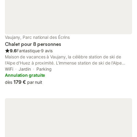
Vaujany, Parc national des Écrins
Chalet pour 8 personnes
9.6
Fantastique
⋅
9 avis
Maison de vacances à Vaujany, la célèbre station de ski de
l'Alpe d'Huez à proximité. L'immense station de ski de l'Alpe
d'Huez bénéficie d'un total de 250 km de Skitpisten 1120-3330
WiFi
Jardin
Parking
m Ski / VTT / vélo de route sur la légendaire Tour de France
Annulation gratuite
route !!! 8 personnes 2 Salles de bains cheminée TV Fi cuisine
179 €
dès
par nuit
géant avec lave-vaisselle et lave-linge Garage et place de
parking extérieur (Totaly pour 3 voitures) Situation calme
ensoleillé! De nombreuses activités pour des vacances en
famille: Patin à glace, bowling, piscine, bain à remous, un
hammam, un sauna, Randonnée pédestre, jeux de tennis, tir à
l'arc, Megavalanche, balade VTT / vélo de route, triathlon ...