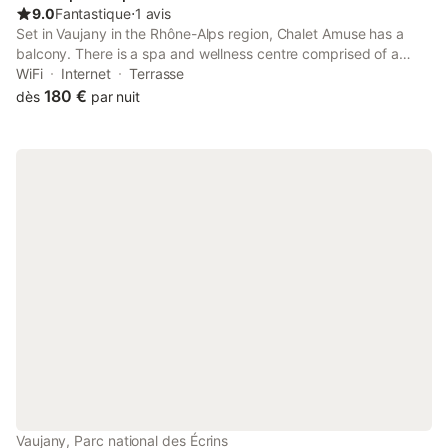
9.0
Fantastique
⋅
1 avis
Set in Vaujany in the Rhône-Alps region, Chalet Amuse has a
balcony. There is a spa and wellness centre comprised of a
sauna, a hot tub and a wellness packages. There is a sun
WiFi
Internet
Terrasse
terrace and guests can make use of free WiFi and free private
180 €
dès
par nuit
parking.
Vaujany, Parc national des Écrins