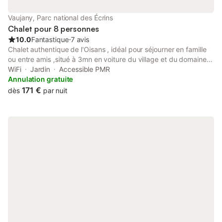
d'une machine à laver et d'un sèche-linge.
Vaujany, Parc national des Écrins
Chalet pour 8 personnes
10.0
Fantastique
⋅
7 avis
Chalet authentique de l'Oisans , idéal pour séjourner en famille
ou entre amis ,situé à 3mn en voiture du village et du domaine
skiable de Oz-Vaujany et l'Alpe d'Huez en liaison par le
WiFi
Jardin
Accessible PMR
téléphérique . Accès facile et parking gratuit en station .Vous
Annulation gratuite
aurez le plaisir de skier sur l'un des plus grand domaine
171 €
dès
par nuit
français. Proches de toutes commodités : Commerces ,
Patinoire, piscine & Spas , Bowling, Restaurants .