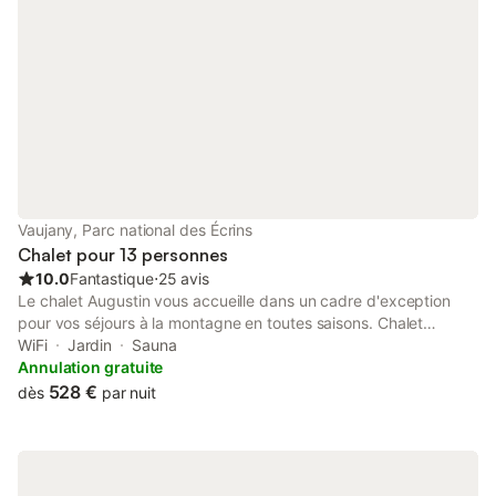
Vaujany, Parc national des Écrins
Chalet pour 13 personnes
10.0
Fantastique
⋅
25 avis
Le chalet Augustin vous accueille dans un cadre d'exception
pour vos séjours à la montagne en toutes saisons. Chalet
individuel de 155m² avec une capacité (10 à 12 personnes)
WiFi
Jardin
Sauna
situé dans la station village de Vaujany sur le grand domaine de
Annulation gratuite
l'Alpe d'Huez en Oisans. Dans un cadre paisible vous saurez
528 €
dès
par nuit
apprécier la vue magnifique sur sa terrasse panoramique, et
vous détendre dans le sauna ou au coin d'un feu de cheminée,
après une journée de ski ou randonnée. Idéalement situé,
l'accès aux remontées mécaniques, galerie marchande,