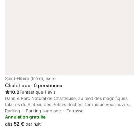
accrobranches, baignade écologique Rivier'Alp, piscine,
minigolf, grottes, ski alpin & nordique, randonnées VTT, vélos
route, Lac d'Aiguebelette à 40 minutes, Lac Paladru à 40
minutes, caves de chartreuse, proche de Grenoble et
Chambéry...
Saint-Hilaire (Isère), Isère
Chalet pour 6 personnes
10.0
Fantastique
⋅
1 avis
Dans le Parc Naturel de Chartreuse, au pied des magnifiques
falaises du Plateau des Petites Roches Dominique vous ouvre
les portes de son petit chalet Les Massards. Il est aménagé
Parking
Parking sur place
Terrasse
pour 4 à 6 personnes. L'environnement est exceptionnel et
Annulation gratuite
calme. A 1.000m d'altitude, vous pourrez profiter pleinement
52 €
dès
par nuit
des activités de plein air ou du farniente. Vue panoramique
depuis la terrasse et le jardin sur la chaîne du massif de