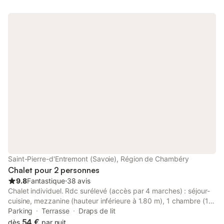
draps à 12€ par lit et linge de toilette à 5€ par personne. Ski :
station du Col de Marcieu. Parapente , delta-plane à 6km.
Accro-branches, nombreux sentiers randos vtt et pédestres au
départ du gîte, glisse d'été avec luges, bouées, mountain
boards à la Station du Col de Marcieu.
Saint-Pierre-d'Entremont (Savoie), Région de Chambéry
Chalet pour 2 personnes
9.8
Fantastique
⋅
38 avis
Chalet individuel. Rdc surélevé (accès par 4 marches) : séjour-
cuisine, mezzanine (hauteur inférieure à 1.80 m), 1 chambre (1 lit
2 pers.), salle d'eau. Lave-linge séchant. Draps fournis. Lits
Parking
Terrasse
Draps de lit
faits. Terrasse plein Sud. Terrain. Ski St Pierre de Chartreuse/Le
54 €
dès
par nuit