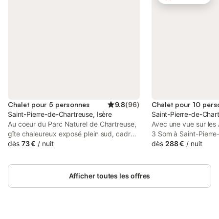
Chalet pour 5 personnes
9.8
(
96
)
Chalet pour 10 per
Saint-Pierre-de-Chartreuse, Isère
Saint-Pierre-de-Chart
Au coeur du Parc Naturel de Chartreuse,
Avec une vue sur les 
gîte chaleureux exposé plein sud, cadre
3 Som à Saint-Pierre
calme et protégé, au 1er niveau du chalet
dès
73 €
/
nuit
parfait pour des vac
dès
288 €
/
nuit
des prop. , accès indépendant.
propriété de 2 étage
Équipements bien-être : Piscine hors-sol,
salon, d'une cuisine,
sauna extérieur (un par sejour)et
3 salles de bains ains
Afficher toutes les offres
baignoire balnéo . Terrain 1800 m²,
supplémentaires et pe
balcon panoramique avec transats, salon
10 personnes. Les é
de jardin, barbecue, balançoires, bac à
supplémentaires com
sable et trampoline. Cuisine intégrée,
haut débit (adapté a