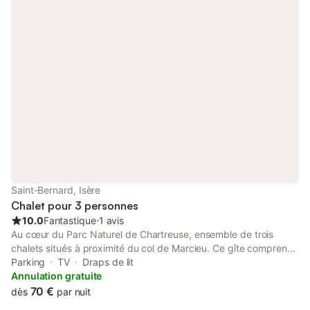
pédestres au départ du gîte. Pêche dans les petits torrents aux
alentours. Musée de la Grande Chartreuse, accrobranche,
randonnées au départ du Gite...Grenoble à 15 km (musées,
cinémas...) locations d'avril à octobre.
Saint-Bernard, Isère
Chalet pour 3 personnes
10.0
Fantastique
⋅
1 avis
Au cœur du Parc Naturel de Chartreuse, ensemble de trois
chalets situés à proximité du col de Marcieu. Ce gîte comprend
une salle de séjour (un lit gigogne pour 2 personnes), un coin-
Parking
TV
Draps de lit
cuisine, une chambre (2 lits simples), salle d'eau-wc accessible
Annulation gratuite
via la chambre. Chauffage électrique. Télévision, four multi-
70 €
dès
par nuit
fonctions. Balcon avec salon de jardin, terrain commun. Options