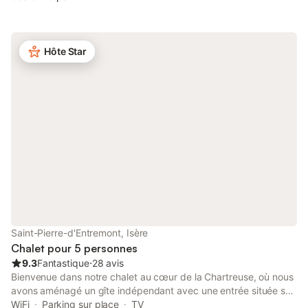
Ch.3 (Lit double & lit 90x190), salle d'eau, wc, tv, wifi, l-linge,
lave-vaisselle, frigo & congélateur. Garage à disposition pour
vélos et skis. Ch.élect. Lit parapluie, chaise haute et baignoire
pour bébé. Terrasse et terrain priv. Ménage de fin de séjour et
Hôte Star
draps en option. Delta plane, parapente, Coupe Icare, via
ferrata, accrobranches, luges d'été.
Saint-Pierre-d'Entremont, Isère
Chalet pour 5 personnes
9.3
Fantastique
⋅
28 avis
Bienvenue dans notre chalet au cœur de la Chartreuse, où nous
avons aménagé un gîte indépendant avec une entrée située sur
le côté. Il peut accueillir 4 personnes, avec la possibilité d'en
WiFi
Parking sur place
TV