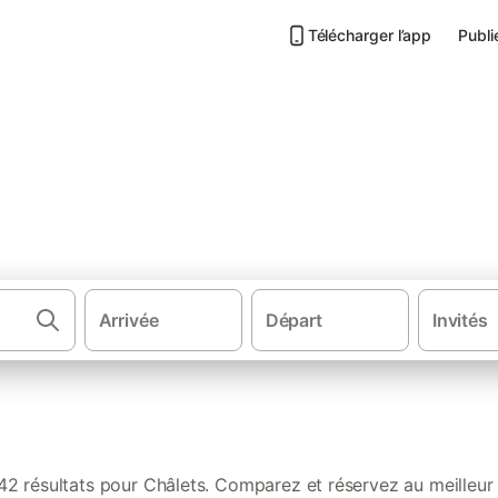
Télécharger l’app
Publi
Alpes : nos locations authent
Arrivée
Départ
Invités
·
·
Gîtes et locations de vacances
France
Auvergne-Rhône-Alpes
42 résultats pour Châlets. Comparez et réservez au meilleur 