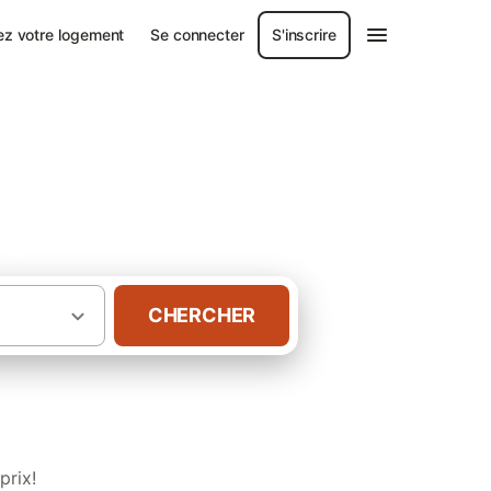
ez votre logement
Se connecter
S'inscrire
iques
CHERCHER
·
·
Massif central
Châlets en Rhône-Alpes
prix!