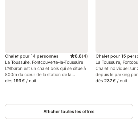
Chalet pour 14 personnes
8.8
(
4
)
Chalet pour 15 pers
La Toussuire, Fontcouverte-la-Toussuire
La Toussuire, Fontcou
L’Albaron est un chalet bois qui se situe à
Chalet individuel sur
800m du cœur de la station de la
depuis le parking pa
Toussuire et de toutes les commodités,
dès
193 €
/
nuit
depuis le parking car
dès
237 €
/
nuit
notamment les points de rencontre pour
pente : une entrée, u
le départ des cours de ski des plus
salon, 1 chambre pou
petits. Rejoindre la station vous prendra
mobilité réduite (1 li
10 mins à pied, 3 mins en voiture mais
salle d'eau privative 
vous pourrez également profiter de la
Afficher toutes les offres
et WC), un balcon d'a
navette gratuite qui passe toutes les 20
Rez-de-jardin : un pet
mins en contre bas des chalets. L’accès
chambres donnant sur
au domaine skiable des Sybelles se fait
norvégien) : 1 chambr
directement à partir du chalet par la piste
et 1 lit 1 pers. superp