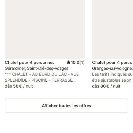
Chalet pour 4 personnes
10.0
(
1
)
Chalet pour 4 pers
Gérardmer, Saint-Dié-des-Vosges
Granges-sur-Vologne,
*** CHALET - AU BORD DU LAC - VUE
Les tarifs indiqués s
SPLENDIDE - PISCINE - TERRASSE
être ajustables selon
PLEIN SUD - 350 € / SEMAINE - 4
dès
50 €
/
nuit
personnes et les nuit
dès
80 €
/
nuit
PERSONNES ***. AU BORD DU LAC,
CHALETS identiques
notre CHALET vous séduira par sa VUE
Laponie, dans jolie p
PANORAMIQUE UNIQUE ET
la montagne, ÉTANG
Afficher toutes les offres
EXCEPTIONNELLE sur LA PERLE DES
no-kill C'est un vérit
VOSGES ! Vous profiterez de cet
qui pourra vous accuei
ENVIRONNEMENT SUBLIME ET
entre amis pour vous
PRIVILÉGIÉ à deux pas du CENTRE DE
moments de détente 