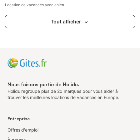
activités sportives vous sont proposées
Location de vacances avec chien
(kayak, char à voile, équitation, centre
nautique, tennis) Vous disposerez sur
place de toute la documentation
Tout afficher
nécessaire : sites touristiques à découvrir,
cartes de la région, activité sportives.
Chambre parentale avec point d'eau et
WC à l'étage. Wc indépendant au rdc
Electricité en fonction de votre
consommation 0.25/kw Forfait ménage
obligatoire 40 € Taxe de séjour
1,20€/pers/jour Option linge de mai
Nous faisons partie de Holidu.
Holidu regroupe plus de 20 marques pour vous aider à
trouver les meilleures locations de vacances en Europe.
Entreprise
Offres d'emploi
À propos