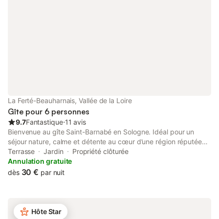
- à l'étage : Chambre 1 : New-York - 1 lit
double + téléviseur +1 lit bébé parapluie
+ 1 lit simple Chambre 2 : Paris - 1 lit
double + téléviseur + 2 lits simples
Chambre
La Ferté-Beauharnais, Vallée de la Loire
Gîte pour 6 personnes
9.7
Fantastique
⋅
11 avis
Bienvenue au gîte Saint-Barnabé en Sologne. Idéal pour un
séjour nature, calme et détente au cœur d’une région réputée
pour ses forêts, ses étangs et sa faune sauvage, notre location
Terrasse
Jardin
Propriété clôturée
vous offre un cadre chaleureux et confortable en toute
Annulation gratuite
simplicité. Situé à proximité des célèbres châteaux de la Loire,
30 €
dès
par nuit
dont le magnifique château de Chambord, le gîte est idéal pour
combiner nature, randonnée en vélo et en forêts, pêche,
patrimoine et gastronomie locale, notamment la célèbre tarte
Tatin. Notre gîte est situé dans un village typiquement Solognot,
Hôte Star