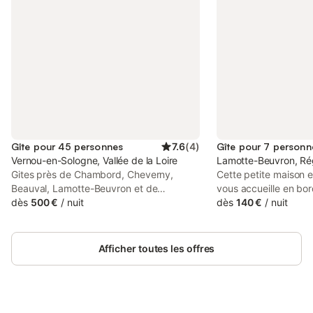
Gîte pour 45 personnes
7.6
(
4
)
Gîte pour 7 personn
Vernou-en-Sologne, Vallée de la Loire
Lamotte-Beuvron, Ré
Gites près de Chambord, Cheverny,
Cette petite maison e
Beauval, Lamotte-Beuvron et de
vous accueille en bo
nombreux châteaux de la Loire À 2h de
dès
500 €
/
nuit
une petite rue calme,
dès
140 €
/
nuit
Paris, 2 gîtes tout confort avec 9
à-vis des jardins et d
chambres sur terrain clos de 3000 m²,
vous permettra de vo
dans un petit village de Sologne, proche
de longues balades en
Afficher toutes les offres
commodités jusqu'à 42 couchages avec
découverte des châte
linge de lit et de toilette fournis sur
zoo de Beauval ou da
demande, situés à 30 km du Zoo de
historiques d'Orléans
Beauval à 15 km de Chambord et
Bourges. Le tarif de 