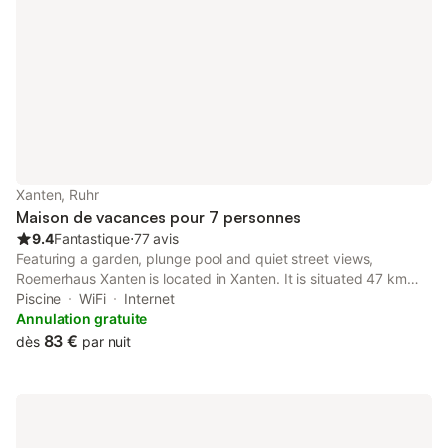
Xanten, Ruhr
Maison de vacances pour 7 personnes
9.4
Fantastique
⋅
77 avis
Featuring a garden, plunge pool and quiet street views,
Roemerhaus Xanten is located in Xanten. It is situated 47 km
from Town Hall Duisburg and provides bicycle parking.
Piscine
WiFi
Internet
Annulation gratuite
83 €
dès
par nuit