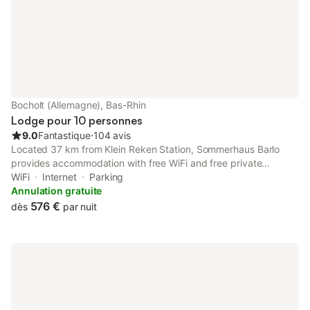
toilette. Préparez un bon petit plat maison dans la cuisine
équipée de tout le nécessaire : un four et un réfrigérateur, mais
aussi une cafetière, un micro-ondes et des ustensiles de cuisine.
Bocholt (Allemagne), Bas-Rhin
Lodge pour 10 personnes
9.0
Fantastique
⋅
104 avis
Located 37 km from Klein Reken Station, Sommerhaus Barlo
provides accommodation with free WiFi and free private
parking. Some units include a terrace and/or a patio with
WiFi
Internet
Parking
garden views. Guests at the lodge can enjoy a continental
Annulation gratuite
breakfast.
576 €
dès
par nuit