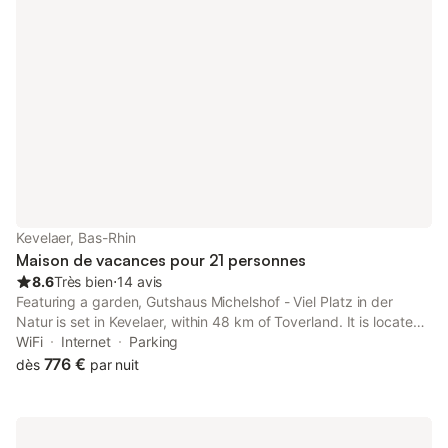
Kevelaer, Bas-Rhin
Maison de vacances pour 21 personnes
8.6
Très bien
⋅
14 avis
Featuring a garden, Gutshaus Michelshof - Viel Platz in der
Natur is set in Kevelaer, within 48 km of Toverland. It is located
43 km from Park Tivoli and offers private check-in and check-
WiFi
Internet
Parking
out.
776 €
dès
par nuit