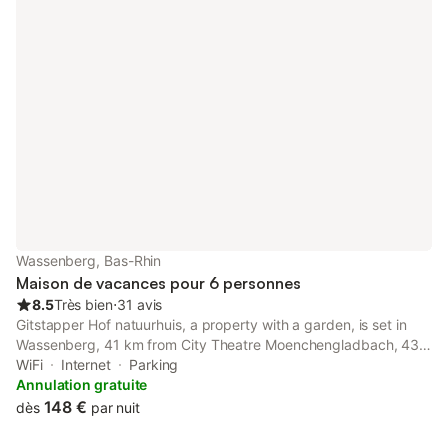
Wassenberg, Bas-Rhin
Maison de vacances pour 6 personnes
8.5
Très bien
⋅
31 avis
Gitstapper Hof natuurhuis, a property with a garden, is set in
Wassenberg, 41 km from City Theatre Moenchengladbach, 43
km from Borussia Park, as well as 47 km from Kaiser-Friedrich-
WiFi
Internet
Parking
Halle.
Annulation gratuite
148 €
dès
par nuit