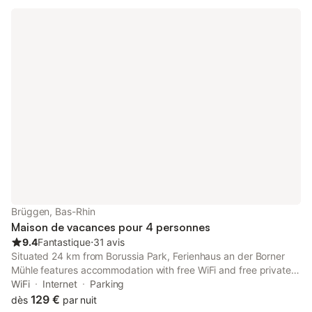
Brüggen, Bas-Rhin
Maison de vacances pour 4 personnes
9.4
Fantastique
⋅
31 avis
Situated 24 km from Borussia Park, Ferienhaus an der Borner
Mühle features accommodation with free WiFi and free private
parking.
WiFi
Internet
Parking
129 €
dès
par nuit