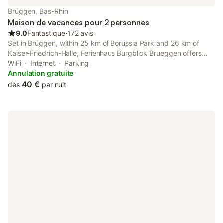
Brüggen, Bas-Rhin
Maison de vacances pour 2 personnes
9.0
Fantastique
⋅
172 avis
Set in Brüggen, within 25 km of Borussia Park and 26 km of
Kaiser-Friedrich-Halle, Ferienhaus Burgblick Brueggen offers
accommodation with a garden as well as free private parking
WiFi
Internet
Parking
for guests who drive.
Annulation gratuite
40 €
dès
par nuit