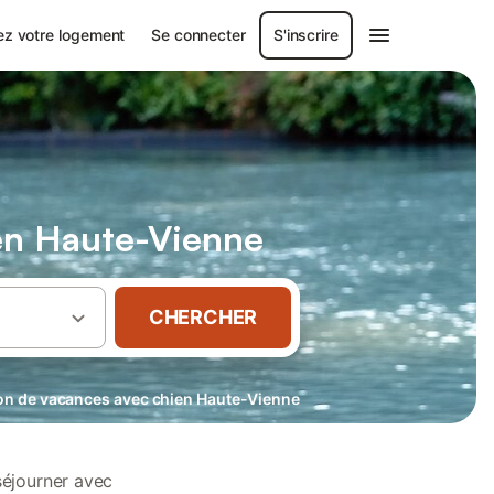
ez votre logement
Se connecter
S'inscrire
 en Haute-Vienne
CHERCHER
on de vacances avec chien Haute-Vienne
éjourner avec