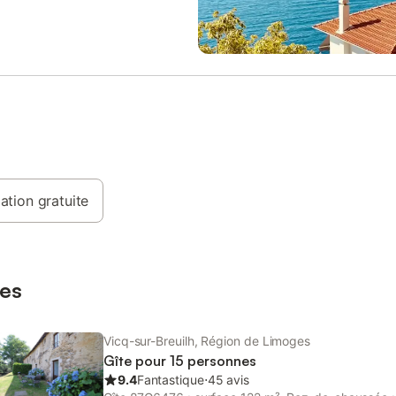
est meublée d'un lit deux places
un poêle à bois et une grande te
it une place avec une petite
fermée avec chaises longues et 
t un lit d'enfant. Autres
Si vous réservez via une platefor
ons sur les prix et offres : Nous
paiement intégral doit être effectu
s un acompte de 125 euros par
de votre arrivée et crédité sur l
 Nous demandons également une
du propriétaire. À défaut de paie
e 100 euros. Celle-ci vous sera
remise des clés ne pourra avoir li
ée si aucun défaut n'est constaté
remise des clés n'interviendra qu
aison ou son mobilier et si la
réception du paiement intégral du
st rendue propre, à condition que
du dépôt de garantie et de la ta
nettoyiez vous-même. Après
séjour. Bois pour le poêle prix sai
ion, il est possible d'arriver un
ation gratuite
Linge de maison et serviettes de
.
inclus Pour plus d'informations, vi
notre site Le gîte peut également
pour une durée plus longue, un pr
s'applique, nous pouvons vous e
es
informer. Ter
Vicq-sur-Breuilh, Région de Limoges
Gîte pour 15 personnes
9.4
Fantastique
⋅
45 avis