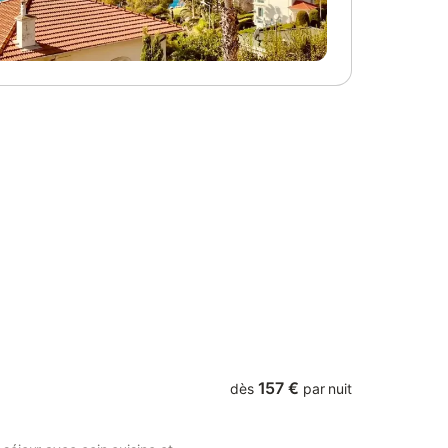
rrasse
donne une allure de cabane . Un lieu
barbecue.
atypique, authentique, où règnent calme
me, le
et simplicité. À l'arrière, vous découvrirez
é le jour
un espace extérieur avec une terrasse
e compte
couverte, parfaite pour les repas en plein
ment, la
air, et un accès au jardin arboré de 1000
eu. La
m² des propriétaires pour profiter des
'après
beaux jours à l'ombre des arbres.
 loyer,
Amoureux de nature et de bricolage,
xe de
Karen et Jean-Jacques auront à cœur de
sonnier
vous recevoir avec générosité, convivialité
 plage
et bienveillance. À deux pas du gîte, tout
sitez
est accessible à pied : petits commerces,
 être loué
et city park pour les enfants. Plan d'eau
ix ajusté
aménagé pour la baignade à 2km. Une
n
vraie petite cabane au cœur d'un joli
village ! - L'e
157 €
dès
par nuit