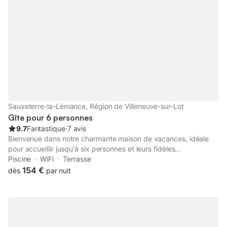
Sauveterre-la-Lémance, Région de Villeneuve-sur-Lot
Gîte pour 6 personnes
9.7
Fantastique
⋅
7 avis
Bienvenue dans notre charmante maison de vacances, idéale
pour accueillir jusqu'à six personnes et leurs fidèles
compagnons à quatre pattes. Située dans un cadre enchanteur,
Piscine
WiFi
Terrasse
à proximité du château de Sauveterre la Lémance, cette maison
154 €
dès
par nuit
offre tout le confort et la tranquillité pour un séjour inoubliable.
Des espaces confortables pour toute la famille : 3 chambres
spacieuses, 1 grande salle de bain avec douche, un salon et une
cuisine entièrement équipée. Un extérieur exceptionnel : Une
piscine (6 x 4 x 1.40 m), idéale pour profiter des journées