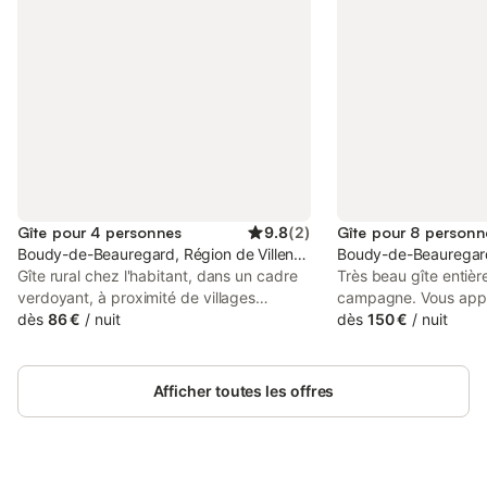
Gîte pour 4 personnes
9.8
(
2
)
Gîte pour 8 personn
Boudy-de-Beauregard, Région de Villeneuve-sur-Lot
Boudy-de-Beauregard,
Gîte rural chez l'habitant, dans un cadre
Très beau gîte entièr
verdoyant, à proximité de villages
campagne. Vous appr
médiévaux classés parmi les plus beaux
dès
86 €
/
nuit
la verdure de cet em
dès
150 €
/
nuit
villages de France (Montflanquin,
minutes en voiture d
Villereal) Logement mitoyen avec entrée
(épicerie, boulangeri
indépendante. Cuisine équipée, salon
au cœur des village
Afficher toutes les offres
équipé d'un divan-lit 2 personnes,
Monflanquin (classé p
télévision avec lecteur DVD et WiFi
France), Villeréal et
gratuit. Lit pour enfant et table à langer
trouverez 4 chambres
disponibles, ainsi que 4 vélos. Golf à
: chambre deux lits s