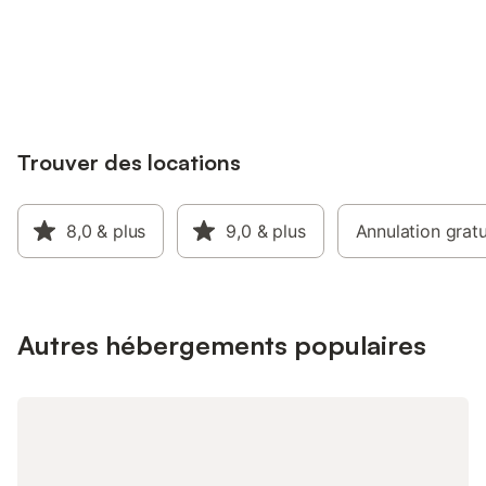
moins de 3 km. Promenade sur ancienne
salles de bain avec t
voie romaine Nouveau gîte à la location
Connectez-vous et économisez
pièce de vie avec cui
Se connecter
entièrement rénové et les derniers
jusqu'à 10% sur nos logements.
télévision, Wi-Fi, poê
aménagements de jardin sont clôturés .
terrasse attenante c
vous permettra de p
heures en famille ou e
soleil. La piscine de
Trouver des locations
hors juillet-août et sé
roulant). Le terrain d
de ping-pong et l'esp
entièrement clôturé,
8,0
& plus
9,0
& plus
Annulation gratu
profiter pleinement de
comme hiver venez v
notre Gîte de Balayre
toilette inclus.
Autres hébergements populaires