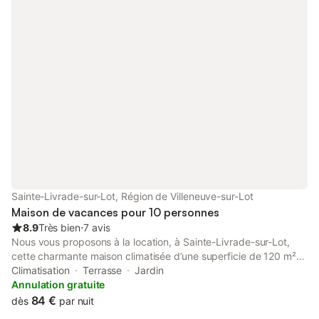
papilles de rolans Un autre gîte de 4 places est à proximité et
également la maison du propriétaire. Venez profiter du calme de
ce lieu verdoyant. En période hivernale il sera demandé une
participation pour le chauffage ... Le linge de maison est fournit
ainsi que les draps...les serviettes de toilette seront fournies sur
demande.. si évenement familial grave me contacter
Sainte-Livrade-sur-Lot, Région de Villeneuve-sur-Lot
Maison de vacances pour 10 personnes
8.9
Très bien
⋅
7 avis
Nous vous proposons à la location, à Sainte-Livrade-sur-Lot,
cette charmante maison climatisée d’une superficie de 120 m²
et pouvant accueillir jusqu’à 10 voyageurs. Elle est composée
Climatisation
Terrasse
Jardin
d’une jolie pièce à vivre de 29 m², d'une cuisine ouverte
Annulation gratuite
équipée, de quatre belles chambres, de deux salles de bain
84 €
dès
par nuit
(avec douche et baignoire) et vous pourrez profiter d’un jardin